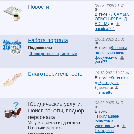
05.08.2026 21:41
Новости
В теме «
7 САМЫХ
ОПАСНЫХ БАНД
В США
» от
micidox804
19.01.2026 13:01
Работа портала
Подразделы
:
В теме «
Вопросы
по пользованию
Электронные приемные
форумом
» от
youri77
19.10.2021 11:23
Благотворительность
В теме «
Котенок в
добрые руки.
Даром
» от
lilisharaftd
02.03.2025 14:51
Юридические услуги.
Поиск работы, подбор
В теме
«
Приглашаем
персонала
юристов к
Услуги юристов и адвокатов.
участию...
» от
Вакансии юристов.
Екатерина