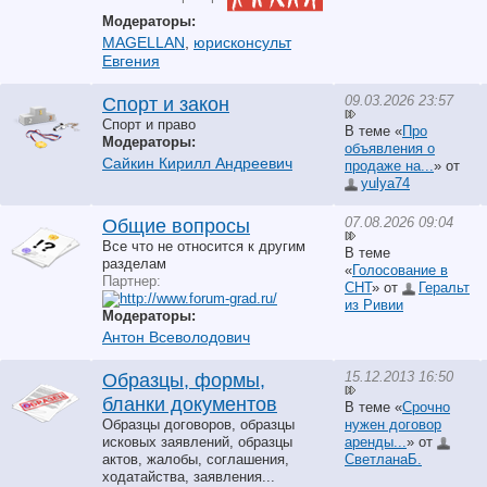
Модераторы:
MAGELLAN
,
юрисконсульт
Евгения
09.03.2026 23:57
Спорт и закон
Спорт и право
В теме «
Про
Модераторы:
объявления о
Сайкин Кирилл Андреевич
продаже на...
» от
yulya74
07.08.2026 09:04
Общие вопросы
Все что не относится к другим
В теме
разделам
«
Голосование в
Партнер:
СНТ
» от
Геральт
из Ривии
Модераторы:
Антон Всеволодович
15.12.2013 16:50
Образцы, формы,
бланки документов
В теме «
Срочно
Образцы договоров, образцы
нужен договор
исковых заявлений, образцы
аренды...
» от
актов, жалобы, соглашения,
СветланаБ.
ходатайства, заявления...