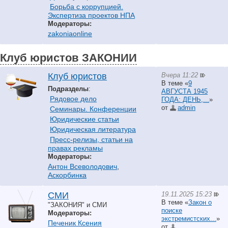
Борьба с коррупцией.
Экспертиза проектов НПА
Модераторы:
zakoniaonline
Клуб юристов ЗАКОНИИ
Вчера 11:22
Клуб юристов
В теме «
9
Подразделы
:
АВГУСТА 1945
Рядовое дело
ГОДА: ДЕНЬ,...
»
от
аdmin
Семинары. Конференции
Юридические статьи
Юридическая литература
Пресс-релизы, статьи на
правах рекламы
Модераторы:
Антон Всеволодович
,
Аскорбинка
19.11.2025 15:23
СМИ
В теме «
Закон о
"ЗАКОНИЯ" и СМИ
поиске
Модераторы:
экстремистских...
»
Печеник Ксения
от