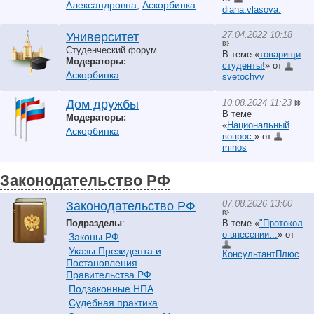
Александровна
,
Аскорбинка
diana.vlasova.
27.04.2022 10:18
Университет
Студенческий форум
В теме «
товарищи
Модераторы:
студенты!
» от
Аскорбинка
svetochvv
10.08.2024 11:23
Дом дружбы
В теме
Модераторы:
«
Национальный
Аскорбинка
вопрос.
» от
minos
Законодательство РФ
07.08.2026 13:00
Законодательство РФ
Подразделы
:
В теме «
"Протокол
о внесении...
» от
Законы РФ
Указы Президента и
КонсультантПлюс
Постановления
Правительства РФ
Подзаконные НПА
Судебная практика