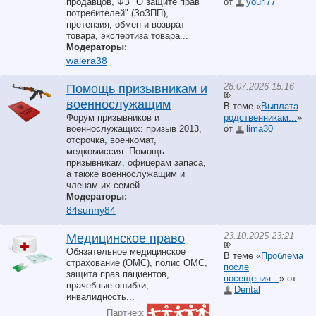
продавцов, ФЗ "О защите прав
от
youri77
потребителей" (ЗоЗПП),
претензия, обмен и возврат
товара, экспертиза товара...
Модераторы:
walera38
28.07.2026 15:16
Помощь призывникам и
военнослужащим
В теме «
Выплата
Форум призывников и
родственникам...
»
военнослужащих: призыв 2013,
от
lima30
отсрочка, военкомат,
медкомиссия. Помощь
призывникам, офицерам запаса,
а также военнослужащим и
членам их семей
Модераторы:
84sunny84
23.10.2025 23:21
Медицинское право
Обязательное медицинское
В теме «
Проблема
страхование (ОМС), полис ОМС,
после
защита прав пациентов,
посещения...
» от
врачебные ошибки,
Dental
инвалидность...
Партнер: