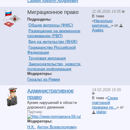
Сайкин Кирилл Андреевич
11.06.2026 14:05
Миграционное право
В теме
Подразделы
:
«
Насколько
Общие вопросы (ФМС)
критична...
» от
Agalex
Разрешение на временное
проживание (РВП)
Вид на жительство (ВНЖ)
Гражданство Российской
Федерации
Трудовая миграция
Законодательство, новости,
полезная информация
Модераторы:
Геральт из Ривии
14.02.2026 15:55
Административное
право
В теме «
Сроки
Кроме нарушений в области
повторной
дорожного движения
проверки по...
» от
Партнер:
idalgo
Модераторы:
Н.К.
,
Антон Всеволодович