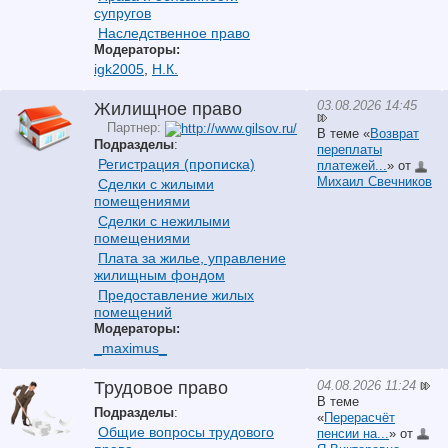
супругов
Наследственное право
Модераторы:
igk2005
,
Н.К.
03.08.2026 14:45
Жилищное право
Партнер:
В теме «
Возврат
Подразделы
:
переплаты
Регистрация (прописка)
платежей...
» от
Михаил Свечников
Сделки с жилыми
помещениями
Сделки с нежилыми
помещениями
Плата за жилье, управление
жилищным фондом
Предоставление жилых
помещений
Модераторы:
_maximus_
04.08.2026 11:24
Трудовое право
В теме
Подразделы
:
«
Перерасчёт
Общие вопросы трудового
пенсии на...
» от