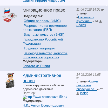
Сайкин Кирилл Андреевич
11.06.2026 14:05
Миграционное право
В теме
Подразделы
:
«
Насколько
Общие вопросы (ФМС)
критична...
» от
Agalex
Разрешение на временное
проживание (РВП)
Вид на жительство (ВНЖ)
Гражданство Российской
Федерации
Трудовая миграция
Законодательство, новости,
полезная информация
Модераторы:
Геральт из Ривии
14.02.2026 15:55
Административное
право
В теме «
Сроки
Кроме нарушений в области
повторной
дорожного движения
проверки по...
» от
Партнер:
idalgo
Модераторы:
Н.К.
,
Антон Всеволодович