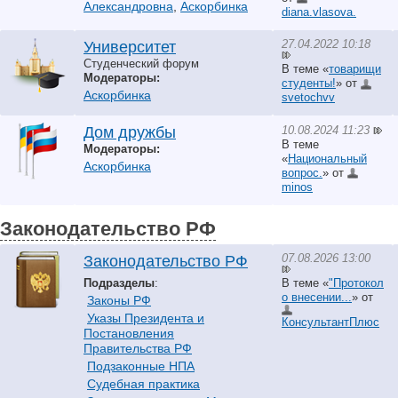
Александровна
,
Аскорбинка
diana.vlasova.
27.04.2022 10:18
Университет
Студенческий форум
В теме «
товарищи
Модераторы:
студенты!
» от
Аскорбинка
svetochvv
10.08.2024 11:23
Дом дружбы
В теме
Модераторы:
«
Национальный
Аскорбинка
вопрос.
» от
minos
Законодательство РФ
07.08.2026 13:00
Законодательство РФ
Подразделы
:
В теме «
"Протокол
о внесении...
» от
Законы РФ
Указы Президента и
КонсультантПлюс
Постановления
Правительства РФ
Подзаконные НПА
Судебная практика