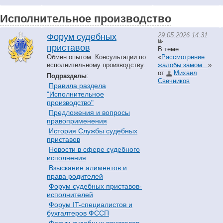
Исполнительное производство
29.05.2026 14:31
Форум судебных
приставов
В теме
Обмен опытом. Консультации по
«
Рассмотрение
исполнительному производству.
жалобы замом...
»
от
Михаил
Подразделы
:
Свечников
Правила раздела
"Исполнительное
производство"
Предложения и вопросы
правоприменения
История Службы судебных
приставов
Hовости в сфере судебного
исполнения
Взыскание алиментов и
права родителей
Форум судебных приставов-
исполнителей
Форум IT-специалистов и
бухгалтеров ФССП