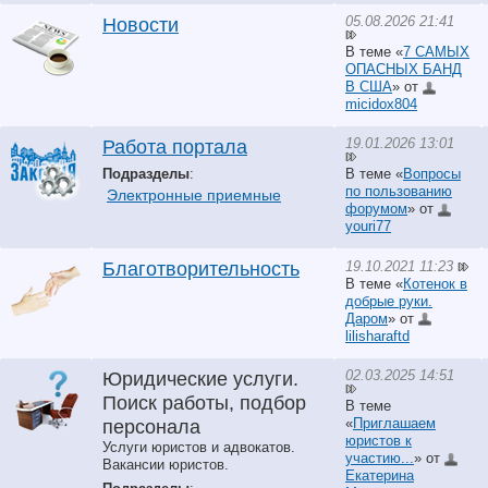
05.08.2026 21:41
Новости
В теме «
7 САМЫХ
ОПАСНЫХ БАНД
В США
» от
micidox804
19.01.2026 13:01
Работа портала
Подразделы
:
В теме «
Вопросы
по пользованию
Электронные приемные
форумом
» от
youri77
19.10.2021 11:23
Благотворительность
В теме «
Котенок в
добрые руки.
Даром
» от
lilisharaftd
02.03.2025 14:51
Юридические услуги.
Поиск работы, подбор
В теме
«
Приглашаем
персонала
юристов к
Услуги юристов и адвокатов.
участию...
» от
Вакансии юристов.
Екатерина