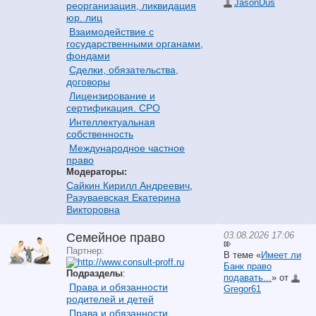
JasonDus
реорганизация, ликвидация
юр. лиц
Взаимодействие с
государственными органами,
фондами
Сделки, обязательства,
договоры
Лицензирование и
сертификация. СРО
Интеллектуальная
собственность
Международное частное
право
Модераторы:
Сайкин Кирилл Андреевич
,
Разуваевская Екатерина
Викторовна
03.08.2026 17:06
Семейное право
Партнер:
В теме «
Имеет ли
Банк право
Подразделы
:
подавать...
» от
Права и обязанности
Gregor61
родителей и детей
Права и обязанности