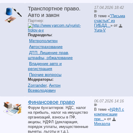
17.04.2026 18:42
Транспортное право.
Авто и закон
В теме «
"Письма
Партнер:
счастья" из
ГИБДД...
» от
Yura-V
Подразделы
:
Метрополитен
Автострахование
ДТП. Лишение прав,
штрафы, обжалование
Владение авто и
регистрация
Прочие вопросы
Модераторы:
Zorrander
,
Антон
Всеволодович
06.07.2026 14:16
Финансовое право
Форум бухгалтеров: НДС, налог
В теме «
НДФЛ с
на прибыль, налог на имущество
компенсации
организаций, взносы в ПФ,
при...
» от
акцизы, НДФЛ (декларация,
Михаэла
порядок уплаты, имущественные
вычеты, льготы и т.д.),