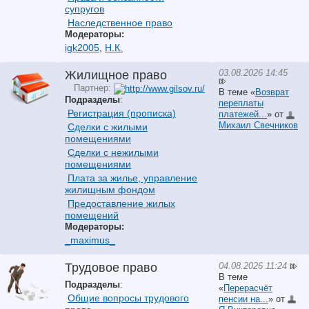
супругов
Наследственное право
Модераторы:
igk2005
,
Н.К.
03.08.2026 14:45
Жилищное право
Партнер:
В теме «
Возврат
Подразделы
:
переплаты
Регистрация (прописка)
платежей...
» от
Михаил Свечников
Сделки с жилыми
помещениями
Сделки с нежилыми
помещениями
Плата за жилье, управление
жилищным фондом
Предоставление жилых
помещений
Модераторы:
_maximus_
04.08.2026 11:24
Трудовое право
В теме
Подразделы
:
«
Перерасчёт
Общие вопросы трудового
пенсии на...
» от