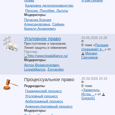
права
Я Викторовна
Кадровое делопроизводство
Пенсии. Пособия. Льготы
Модераторы:
Печеник Ксения
Александровна
,
Сайкин
Кирилл Андреевич
03.06.2026 10:28
Уголовное право
Преступление и наказание.
В теме «
Полиция
Линия защиты и обвинения.
отказывает в...
» от
Партнер:
Михаил
Свечников
Модераторы:
Антон Всеволодович
,
Legalalliance
,
Zorrander
25.04.2026 10:19
Процессуальное право
Подразделы
:
В теме
«
Заявитель,
Гражданский процесс
Истец,...
» от
Уголовный процесс
Gregor61
Арбитражный процесс
Административный процесс
Модераторы: