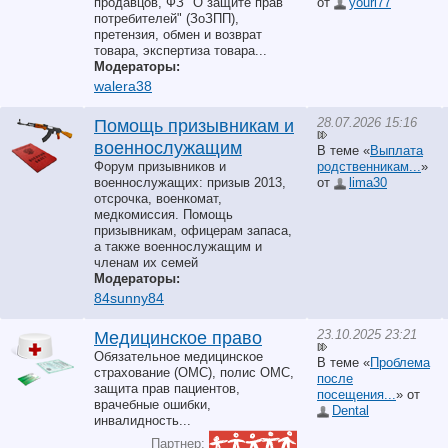
продавцов, ФЗ "О защите прав
от
youri77
потребителей" (ЗоЗПП),
претензия, обмен и возврат
товара, экспертиза товара...
Модераторы:
walera38
28.07.2026 15:16
Помощь призывникам и
военнослужащим
В теме «
Выплата
Форум призывников и
родственникам...
»
военнослужащих: призыв 2013,
от
lima30
отсрочка, военкомат,
медкомиссия. Помощь
призывникам, офицерам запаса,
а также военнослужащим и
членам их семей
Модераторы:
84sunny84
23.10.2025 23:21
Медицинское право
Обязательное медицинское
В теме «
Проблема
страхование (ОМС), полис ОМС,
после
защита прав пациентов,
посещения...
» от
врачебные ошибки,
Dental
инвалидность...
Партнер: