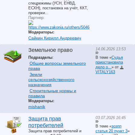
спецрежимы (УСН, ЕНВД,
ЕСХН), постановка на учёт, ККТ,
проверки...
Партнер:
Модераторы:
Сайкин Кирилл Андреевич
14.06.2026 13:53
Земельное право
Подразделы
:
В теме «
Судья
приостановила
Общие вопросы земельного
дело о...
» от
права
VITALY163
Земли
сельскохозяйственного
назначения
Строительные нормы и
правила
Модераторы:
mishanik
03.07.2026 16:45
Защита прав
потребителей
В теме «
зозпп
Защита прав потребителей и
статья 20 пункт 3
»