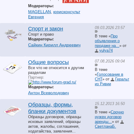
Модераторы:
MAGELLAN
,
юрисконсульт
Евгения
09.03.2026 23:57
Спорт и закон
Спорт и право
В теме «
Про
Модераторы:
объявления о
Сайкин Кирилл Андреевич
продаже на...
» от
yulya74
07.08.2026 09:04
Общие вопросы
Все что не относится к другим
В теме
разделам
«
Голосование в
Партнер:
СНТ
» от
Геральт
из Ривии
Модераторы:
Антон Всеволодович
15.12.2013 16:50
Образцы, формы,
бланки документов
В теме «
Срочно
Образцы договоров, образцы
нужен договор
исковых заявлений, образцы
аренды...
» от
актов, жалобы, соглашения,
СветланаБ.
ходатайства, заявления...