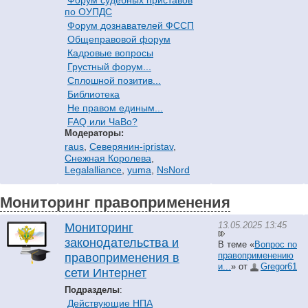
Форум судебных приставов
по ОУПДС
Форум дознавателей ФССП
Общеправовой форум
Кадровые вопросы
Грустный форум...
Сплошной позитив...
Библиотека
Не правом единым...
FAQ или ЧаВо?
Модераторы:
raus
,
Северянин-ipristav
,
Снежная Королева
,
Legalalliance
,
yuma
,
NsNord
Мониторинг правоприменения
13.05.2025 13:45
Мониторинг
законодательства и
В теме «
Вопрос по
правоприменению
правоприменения в
и...
» от
Gregor61
сети Интернет
Подразделы
:
Действующие НПА