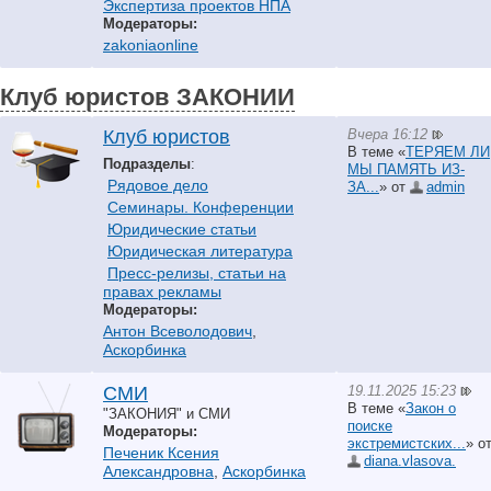
Экспертиза проектов НПА
Модераторы:
zakoniaonline
Клуб юристов ЗАКОНИИ
Вчера 16:12
Клуб юристов
В теме «
ТЕРЯЕМ ЛИ
Подразделы
:
МЫ ПАМЯТЬ ИЗ-
Рядовое дело
ЗА...
» от
аdmin
Семинары. Конференции
Юридические статьи
Юридическая литература
Пресс-релизы, статьи на
правах рекламы
Модераторы:
Антон Всеволодович
,
Аскорбинка
19.11.2025 15:23
СМИ
В теме «
Закон о
"ЗАКОНИЯ" и СМИ
поиске
Модераторы:
экстремистских...
» о
Печеник Ксения
diana.vlasova.
Александровна
,
Аскорбинка