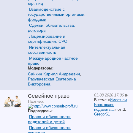
юр. лиц
Взаимодействие с
государственными органами,
фондами
Сделки, обязательства,
договоры
Лицензирование и
сертификация. СРО
Интеллектуальная
собственность
Международное частное
право
Модераторы:
Сайкин Кирилл Андреевич
,
Разуваевская Екатерина
Викторовна
03.08.2026 17:06
Семейное право
В теме «
Имеет ли
Партнер:
Банк право
подавать...
» от
Подразделы
:
Gregor61
Права и обязанности
родителей и детей
Права и обязанности
супругов