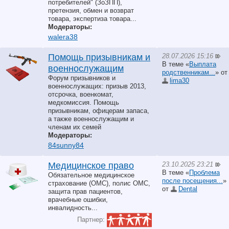
потребителей" (ЗоЗПП),
претензия, обмен и возврат
товара, экспертиза товара...
Модераторы:
walera38
28.07.2026 15:16
Помощь призывникам и
В теме «
Выплата
военнослужащим
родственникам...
» от
Форум призывников и
lima30
военнослужащих: призыв 2013,
отсрочка, военкомат,
медкомиссия. Помощь
призывникам, офицерам запаса,
а также военнослужащим и
членам их семей
Модераторы:
84sunny84
23.10.2025 23:21
Медицинское право
В теме «
Проблема
Обязательное медицинское
после посещения...
»
страхование (ОМС), полис ОМС,
от
Dental
защита прав пациентов,
врачебные ошибки,
инвалидность...
Партнер: