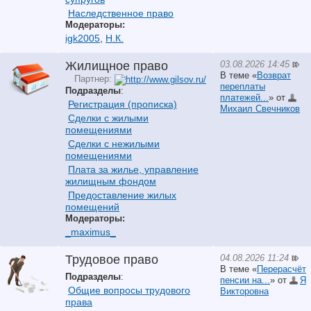
Наследственное право
Модераторы:
igk2005
,
Н.К.
03.08.2026 14:45
Жилищное право
В теме «
Возврат
Партнер:
переплаты
Подразделы
:
платежей...
» от
Регистрация (прописка)
Михаил Свечников
Сделки с жилыми
помещениями
Сделки с нежилыми
помещениями
Плата за жилье, управление
жилищным фондом
Предоставление жилых
помещений
Модераторы:
_maximus_
04.08.2026 11:24
Трудовое право
В теме «
Перерасчёт
Подразделы
:
пенсии на...
» от
Я
Общие вопросы трудового
Викторовна
права