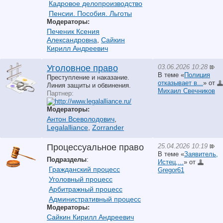
Кадровое делопроизводство
Пенсии. Пособия. Льготы
Модераторы:
Печеник Ксения
Александровна
,
Сайкин
Кирилл Андреевич
03.06.2026 10:28
Уголовное право
В теме «
Полиция
Преступление и наказание.
отказывает в...
» от
Линия защиты и обвинения.
Михаил Свечников
Партнер:
Модераторы:
Антон Всеволодович
,
Legalalliance
,
Zorrander
25.04.2026 10:19
Процессуальное право
В теме «
Заявитель,
Подразделы
:
Истец,...
» от
Гражданский процесс
Gregor61
Уголовный процесс
Арбитражный процесс
Административный процесс
Модераторы:
Сайкин Кирилл Андреевич