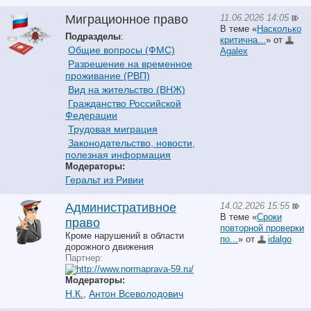
11.06.2026 14:05
Миграционное право
В теме «
Насколько
Подразделы
:
критична...
» от
Общие вопросы (ФМС)
Agalex
Разрешение на временное
проживание (РВП)
Вид на жительство (ВНЖ)
Гражданство Российской
Федерации
Трудовая миграция
Законодательство, новости,
полезная информация
Модераторы:
Геральт из Ривии
14.02.2026 15:55
Административное
В теме «
Сроки
право
повторной проверки
Кроме нарушений в области
по...
» от
idalgo
дорожного движения
Партнер:
Модераторы:
Н.К.
,
Антон Всеволодович