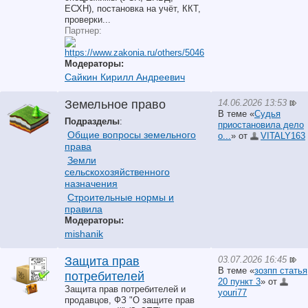
ЕСХН), постановка на учёт, ККТ,
проверки...
Партнер:
Модераторы:
Сайкин Кирилл Андреевич
14.06.2026 13:53
Земельное право
В теме «
Судья
Подразделы
:
приостановила дело
Общие вопросы земельного
о...
» от
VITALY163
права
Земли
сельскохозяйственного
назначения
Строительные нормы и
правила
Модераторы:
mishanik
03.07.2026 16:45
Защита прав
В теме «
зозпп статья
потребителей
20 пункт 3
» от
Защита прав потребителей и
youri77
продавцов, ФЗ "О защите прав