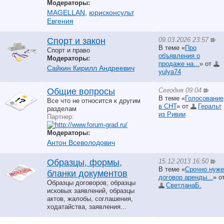
Модераторы:
MAGELLAN
,
юрисконсульт
Евгения
09.03.2026 23:57
Спорт и закон
В теме «
Про
Спорт и право
объявления о
Модераторы:
продаже на...
» от
Сайкин Кирилл Андреевич
yulya74
Сегодня 09:04
Общие вопросы
В теме «
Голосование
Все что не относится к другим
в СНТ
» от
Геральт
разделам
из Ривии
Партнер:
Модераторы:
Антон Всеволодович
15.12.2013 16:50
Образцы, формы,
В теме «
Срочно нуже
бланки документов
договор аренды...
» о
Образцы договоров, образцы
СветланаБ.
исковых заявлений, образцы
актов, жалобы, соглашения,
ходатайства, заявления...