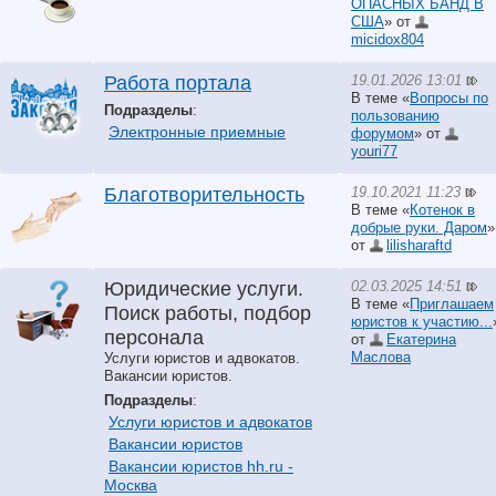
ОПАСНЫХ БАНД В
США
» от
micidox804
19.01.2026 13:01
Работа портала
В теме «
Вопросы по
Подразделы
:
пользованию
Электронные приемные
форумом
» от
youri77
19.10.2021 11:23
Благотворительность
В теме «
Котенок в
добрые руки. Даром
»
от
lilisharaftd
02.03.2025 14:51
Юридические услуги.
В теме «
Приглашаем
Поиск работы, подбор
юристов к участию...
персонала
от
Екатерина
Маслова
Услуги юристов и адвокатов.
Вакансии юристов.
Подразделы
:
Услуги юристов и адвокатов
Вакансии юристов
Вакансии юристов hh.ru -
Москва