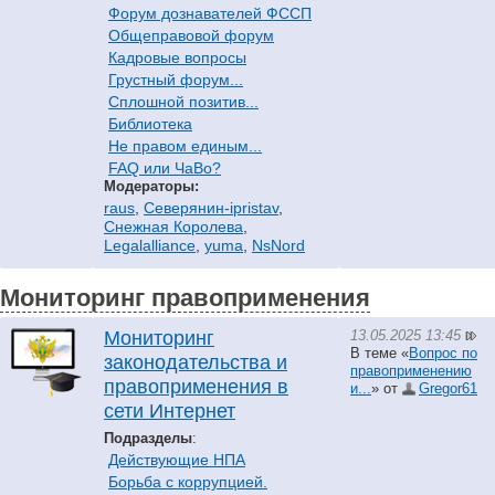
Форум дознавателей ФССП
Общеправовой форум
Кадровые вопросы
Грустный форум...
Сплошной позитив...
Библиотека
Не правом единым...
FAQ или ЧаВо?
Модераторы:
raus
,
Северянин-ipristav
,
Снежная Королева
,
Legalalliance
,
yuma
,
NsNord
Мониторинг правоприменения
13.05.2025 13:45
Мониторинг
В теме «
Вопрос по
законодательства и
правоприменению
правоприменения в
и...
» от
Gregor61
сети Интернет
Подразделы
:
Действующие НПА
Борьба с коррупцией.