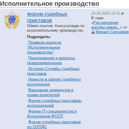
Исполнительное производство
29.05.2026 14:31
Форум судебных
В теме
приставов
«
Рассмотрение
Обмен опытом. Консультации по
жалобы замом...
» от
исполнительному производству.
Михаил Свечников
Подразделы
:
Правила раздела
"Исполнительное
производство"
Предложения и вопросы
правоприменения
История Службы судебных
приставов
Hовости в сфере судебного
исполнения
Взыскание алиментов и
права родителей
Форум судебных приставов-
исполнителей
Форум IT-специалистов и
бухгалтеров ФССП
Форум судебных приставов
по ОУПДС