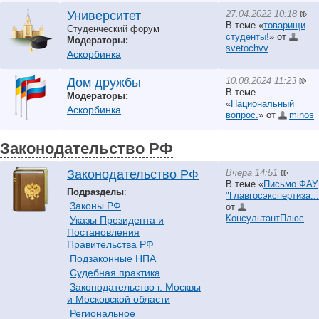
27.04.2022 10:18
Университет
В теме «
товарищи
Студенческий форум
студенты!
» от
Модераторы:
svetochvv
Аскорбинка
10.08.2024 11:23
Дом дружбы
В теме
Модераторы:
«
Национальный
Аскорбинка
вопрос.
» от
minos
Законодательство РФ
Вчера 14:51
Законодательство РФ
В теме «
Письмо ФАУ
Подразделы
:
"Главгосэкспертиза...
Законы РФ
от
КонсультантПлюс
Указы Президента и
Постановления
Правительства РФ
Подзаконные НПА
Судебная практика
Законодательство г. Москвы
и Московской области
Региональное