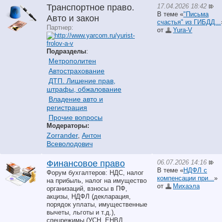
17.04.2026 18:42
Транспортное право.
В теме «
"Письма
Авто и закон
счастья" из ГИБДД...
Партнер:
от
Yura-V
Подразделы
:
Метрополитен
Автострахование
ДТП. Лишение прав,
штрафы, обжалование
Владение авто и
регистрация
Прочие вопросы
Модераторы:
Zorrander
,
Антон
Всеволодович
06.07.2026 14:16
Финансовое право
В теме «
НДФЛ с
Форум бухгалтеров: НДС, налог
компенсации при...
»
на прибыль, налог на имущество
от
Михаэла
организаций, взносы в ПФ,
акцизы, НДФЛ (декларация,
порядок уплаты, имущественные
вычеты, льготы и т.д.),
спецрежимы (УСН, ЕНВД,