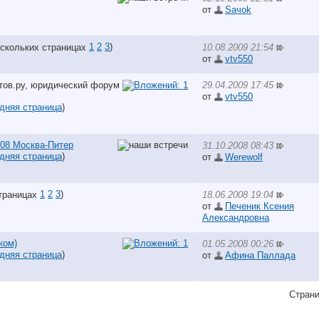
от
Saчok
1
2
3
)
10.08.2009 21:54
от
vtv550
29.04.2009 17:45
от
vtv550
дняя страница
)
008 Москва-Питер
31.10.2008 08:43
дняя страница
)
от
Werewolf
1
2
3
)
18.06.2008 19:04
от
Печеник Ксения
Александровна
ком)
01.05.2008 00:26
дняя страница
)
от
Афина Паллада
Страни