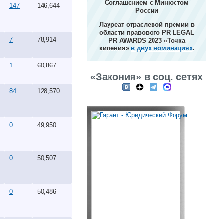
Соглашением с Минюстом
147
146,644
России
Лауреат отраслевой премии в
области правового PR LEGAL
7
78,914
PR AWARDS 2023 «Точка
кипения»
в двух номинациях
.
1
60,867
«Закония» в соц. сетях
84
128,570
0
49,950
0
50,507
0
50,486