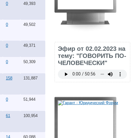
0
49,393
0
49,502
0
49,371
Эфир от 02.02.2023 на
тему: "ГОВОРИТЬ ПО-
ЧЕЛОВЕЧЕСКИ"
0
50,309
158
131,887
0
51,944
61
100,954
14
60,088