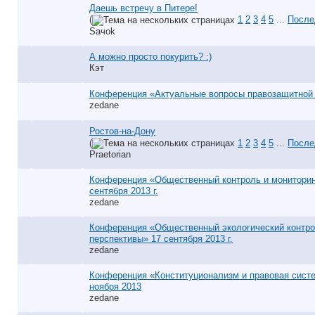
Даешь встречу в Питере!
(
1
2
3
4
5
...
После
Saчok
А можно просто покурить? :)
Кэт
Конференция «Актуальные вопросы правозащитной 
zedane
Ростов-на-Дону
(
1
2
3
4
5
...
После
Praetorian
Конференция «Общественный контроль и мониторин
сентября 2013 г.
zedane
Конференция «Общественный экологический контро
перспективы» 17 сентября 2013 г.
zedane
Конференция «Конституционализм и правовая систе
ноября 2013
zedane