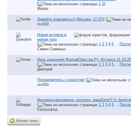
(
1
2
)
Mantis
Давайте знакомиться (Москва, 17.07)!
(
vtv550
Новая встреча в
новом году
(
1
2
3
4
5
...
После
Семен Семеныч
День рождения ФорумЮристов.Ру. Встреча 11.10.2
(
1
2
3
4
5
...
После
Дмитрий
Познакомлюсь с юристом!
(
vtv550
Москвичи-москвички, коллеги, памаГите!!! (с билети
(
1
2
3
4
5
...
После
Femistoklus
Новая тема