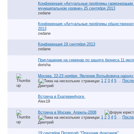
Конференция «Актуальные проблемы гармонизации
муниципальном уровне» 25 сентября 2013
zedane
Конференция «Актуальные проблемы общественного
2013
zedane
Конференция 19 сентября 2013
zedane
Приглашение на семинар по защите бизнеса 11 июля
dorisha
Москва. 22-23 ноября. Явление Вольфовича народу 
(
1
2
3
4
5
...
После
Дмитрий
Встреча в Екатеринбурге.
Alex19
Встреча в Москве. Апрель-2008
(
1
2
3
4
5
...
После
Дмитрий
19 сентября Петергоф "Праздник фонтанов"