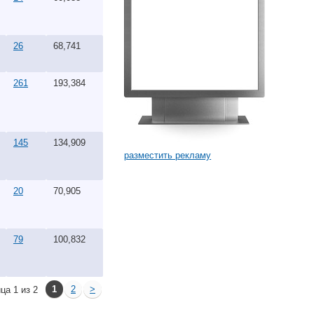
26
68,741
261
193,384
145
134,909
разместить рекламу
20
70,905
79
100,832
1
2
>
ца 1 из 2