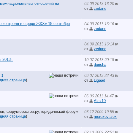
 межнациональных отношений на
04.09.2013 16:20
от
zedane
 контроля в сфере ЖКХ» 18 сентября
04.09.2013 16:16
от
zedane
04.09.2013 16:14
от
zedane
 2013г.
10.07.2013 20:18
от
dorisha
:)
09.07.2013 22:43
дняя страница
)
от
Ligaad
06.06.2011 14:47
от
Alex19
06.12.2009 19:55
дняя страница
)
от
morozovlalex
02.10.2009 22:51