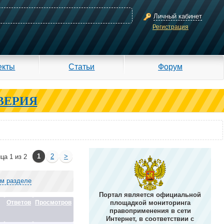
Личный кабинет
Регистрация
екты
Статьи
Форум
ВЕРИЯ
1
2
>
ца 1 из 2
ом разделе
Портал является официальной
Ответов
Просмотров
площадкой мониторинга
правоприменения в сети
Интернет, в соответствии с