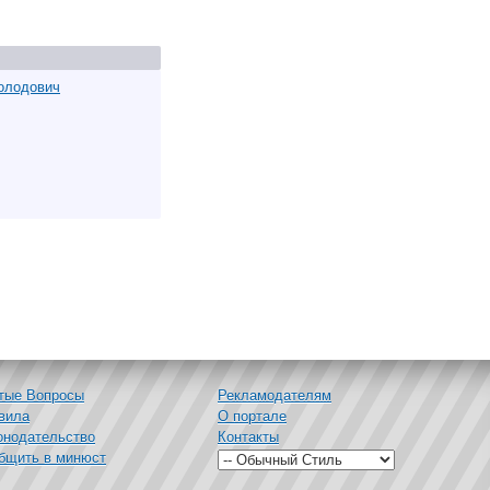
олодович
тые Вопросы
Рекламодателям
вила
О портале
онодательство
Контакты
бщить в минюст