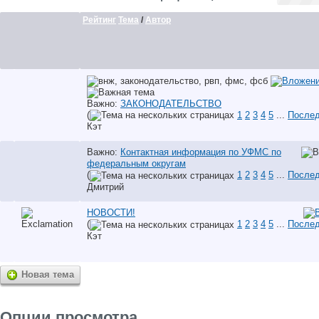
Рейтинг
Тема
/
Автор
Важно:
ЗАКОНОДАТЕЛЬСТВО
(
1
2
3
4
5
...
Послед
Кэт
Важно:
Контактная информация по УФМС по
федеральным округам
(
1
2
3
4
5
...
Послед
Дмитрий
НОВОСТИ!
(
1
2
3
4
5
...
Послед
Кэт
Новая тема
Опции просмотра