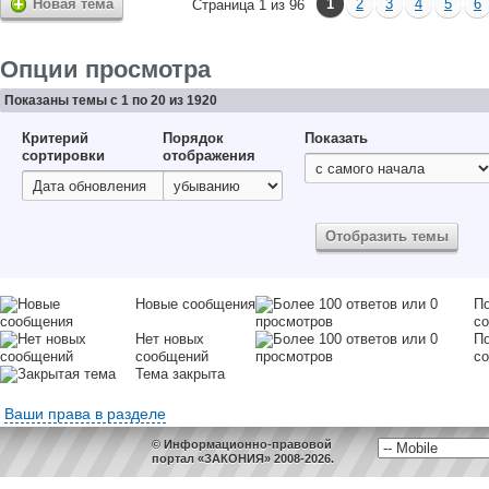
Новая тема
1
2
3
4
5
6
Страница 1 из 96
Опции просмотра
Показаны темы с 1 по 20 из 1920
Критерий
Порядок
Показать
сортировки
отображения
Новые сообщения
По
с
Нет новых
По
сообщений
с
Тема закрыта
Ваши права в разделе
© Информационно-правовой
портал «ЗАКОНИЯ» 2008-2026.