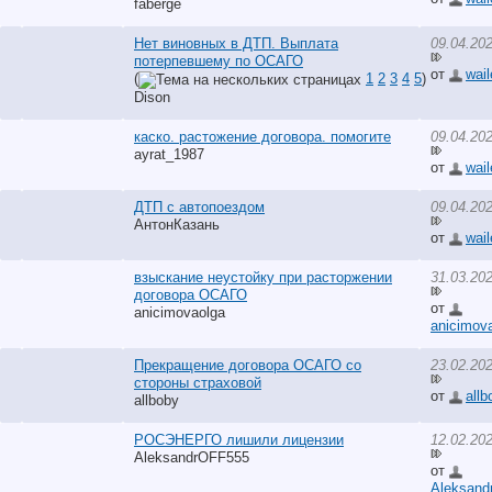
faberge
Нет виновных в ДТП. Выплата
09.04.20
потерпевшему по ОСАГО
от
wail
(
1
2
3
4
5
)
Dison
каско. растожение договора. помогите
09.04.20
ayrat_1987
от
wail
ДТП с автопоездом
09.04.20
АнтонКазань
от
wail
взыскание неустойку при расторжении
31.03.20
договора ОСАГО
от
anicimovaolga
anicimov
Прекращение договора ОСАГО со
23.02.20
стороны страховой
от
allb
allboby
РОСЭНЕРГО лишили лицензии
12.02.20
AleksandrOFF555
от
Aleksand