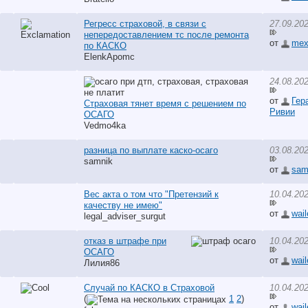
Регресс страховой, в связи с
27.09.20
непередоставлением тс после ремонта
от
mex
по КАСКО
ElenkApomc
24.08.20
от
Гер
Страховая тянет время с решением по
Ривии
ОСАГО
Vedmo4ka
разница по выплате каско-осаго
03.08.20
samnik
от
sam
Вес акта о том что "Претензий к
10.04.202
качеству не имею"
от
wail
legal_adviser_surgut
отказ в штрафе при
10.04.20
ОСАГО
от
wail
Лилия86
Случай по КАСКО в Страховой
10.04.20
(
1
2
)
от
wail