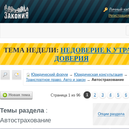
Личный ка
Регистраци
ТЕМА НЕДЕЛИ:
НЕДОВЕРИЕ К УТР
ДОВЕРИЯ
Юридический форум
→
Юридическая консультация
→
Транспортное право. Авто и закон
→
Автострахование
Новая тема
1
2
3
4
5
6
Страница 1 из 96
Темы раздела
:
Опции раздела
Автострахование