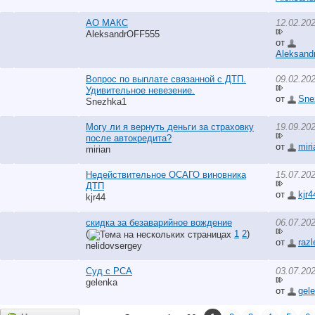
АО МАКС
12.02.20
AleksandrOFF555
от
Aleksand
Вопрос по выплате связанной с ДТП.
09.02.20
Удивительное невезение.
от
Sne
Snezhka1
Могу ли я вернуть деньги за страховку
19.09.20
после автокредита?
от
miri
mirian
Недействительное ОСАГО виновника
15.07.20
ДТП
от
kjr4
kjr44
скидка за безаварийное вождение
06.07.20
(
1
2
)
от
razl
nelidovsergey
Суд с РСА
03.07.20
gelenka
от
gel