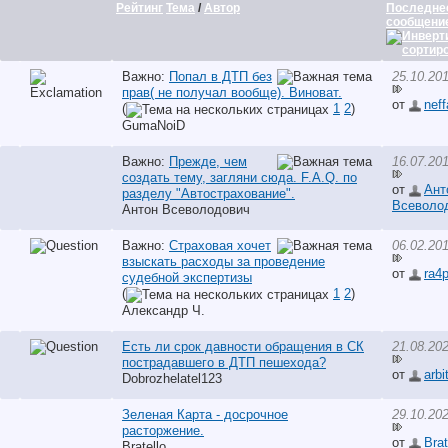
Рейтинг
Тема
/
Автор
Последне
сообщени
Важно:
Попал в ДТП без
25.10.20
прав( не получал вообще). Виноват.
от
neff
(
1
2
)
GumaNoiD
Важно:
Прежде, чем
16.07.20
создать тему, загляни сюда. F.A.Q. по
от
Ант
разделу "Автострахование".
Всеволо
Антон Всеволодович
Важно:
Страховая хочет
06.02.20
взыскать расходы за проведение
от
ra4
судебной экспертизы
(
1
2
)
Александр Ч.
Есть ли срок давности обращения в СК
21.08.20
пострадавшего в ДТП пешехода?
от
arbi
Dobrozhelatel123
Зеленая Карта - досрочное
29.10.20
расторжение.
от
Brat
Bratello