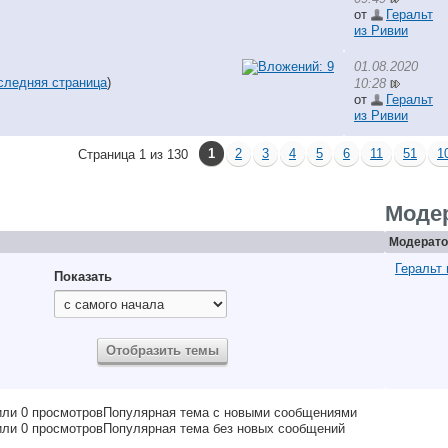
от
Геральт
из Ривии
01.08.2020
следняя страница
)
10:28
от
Геральт
из Ривии
1
2
3
4
5
6
11
51
1
Страница 1 из 130
Моде
Модерато
Геральт 
Показать
Популярная тема с новыми сообщениями
Популярная тема без новых сообщений