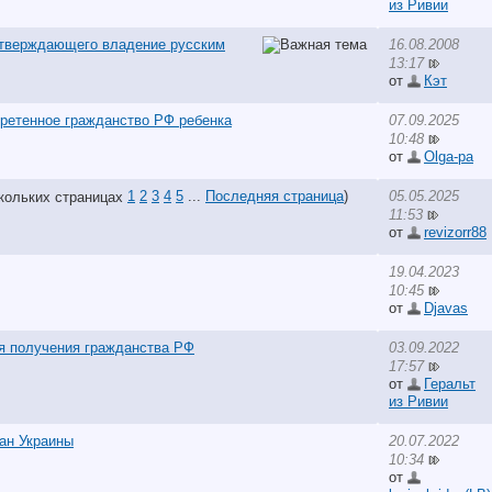
из Ривии
тверждающего владение русским
16.08.2008
13:17
от
Кэт
бретенное гражданство РФ ребенка
07.09.2025
10:48
от
Olga-pa
1
2
3
4
5
...
Последняя страница
)
05.05.2025
11:53
от
revizorr88
19.04.2023
10:45
от
Djavas
я получения гражданства РФ
03.09.2022
17:57
от
Геральт
из Ривии
ан Украины
20.07.2022
10:34
от