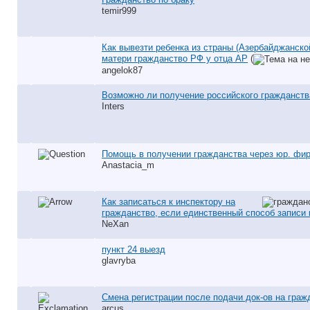
temir999
Как вывезти ребенка из страны (Азербайджанско
матери гражданство РФ у отца АР
(
angelok87
Возможно ли получение российского гражданст
Inters
Помощь в получении гражданства через юр. фир
Anastacia_m
Как записаться к инспектору на
гражданство, если единственный способ записи 
NeXan
пункт 24 выезд
glavryba
Смена регистрации после подачи док-ов на граж
arcus