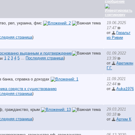
сообщение
19.06.2025
17:47
от
Геральт
следняя страница
)
из Ривии
боснованно выданным и подтверждение
01.09.2022
1
2
3
4
5
...
Последняя страница
)
13:39
от
Аветикян
Г.Г.
11.09.2021
22:44
ника средств к существованию
от
Auka1976
следняя страница
)
29.03.2021
00:18
следняя страница
)
от
Артем К
05.12.2020