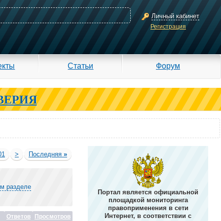
Личный кабинет
Регистрация
екты
Статьи
Форум
ВЕРИЯ
01
>
Последняя
»
ом разделе
Портал является официальной
площадкой мониторинга
правоприменения в сети
Интернет, в соответствии с
Ответов
Просмотров