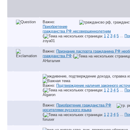
Важно:
Приобретение
гражданства РФ несовершеннолетним
(
1
2
3
4
5
...
По
zoya01
Важно:
Признание паспорта гражданина РФ нео
гражданства РФ
(
АНаталия
Важно:
Подтверждение наличия законного источ
(
1
2
3
4
5
...
По
Algaron
Важно:
Приобретение гражданства РФ
носителями русского языка
(
1
2
3
4
5
...
По
foruser