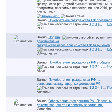
Важно:
Приобретение гражданства РФ соотечес
(
1
2
3
4
5
...
По
PUH
Важно:
Подача
документов на
гражданство через Консульство РФ за рубежом
(
1
2
3
4
5
...
По
D.Vyacheslav
Важно:
Приобретение гражданства РФ в общем 
(
1
2
3
4
5
...
По
Albert
Важно:
Приобретение гражданства РФ на
основании международных договоров РФ
(
1
2
3
4
5
...
По
Анатолий
Важно:
Оформление гражданства РФ. Перечень
документов, анкеты и образцы заполнения.
Goroshka