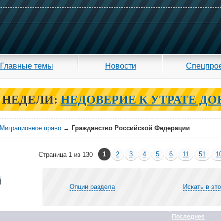
Главные темы
Новости
Спецпро
 НЕДЕЛИ:
НЕДОВЕРИЕ К УТРАТЕ ДО
Миграционное право
→
Гражданство Российской Федерации
1
2
3
4
5
6
11
51
1
Страница 1 из 130
й
Опции раздела
Искать в эт
Последнее