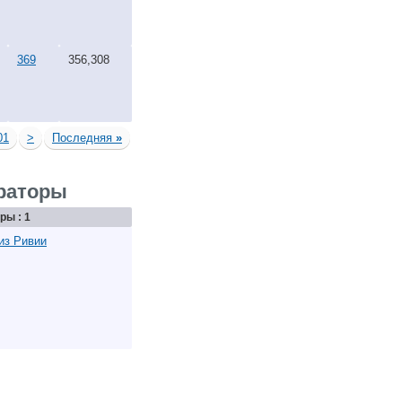
369
356,308
01
>
Последняя
»
раторы
ры : 1
из Ривии