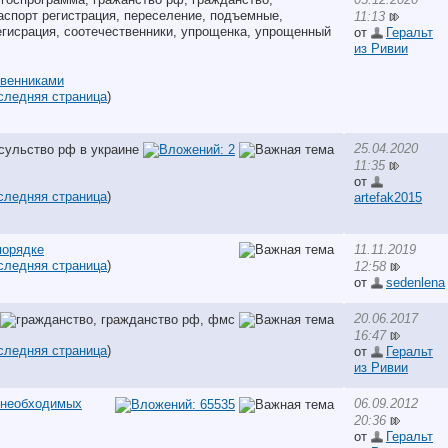
11:13
от
Геральт
из Ривии
твенниками
следняя страница
)
25.04.2020
11:35
от
следняя страница
)
artefak2015
порядке
11.11.2019
следняя страница
)
12:58
от
sedenlena
20.06.2017
16:47
следняя страница
)
от
Геральт
из Ривии
 необходимых
06.09.2012
20:36
от
Геральт