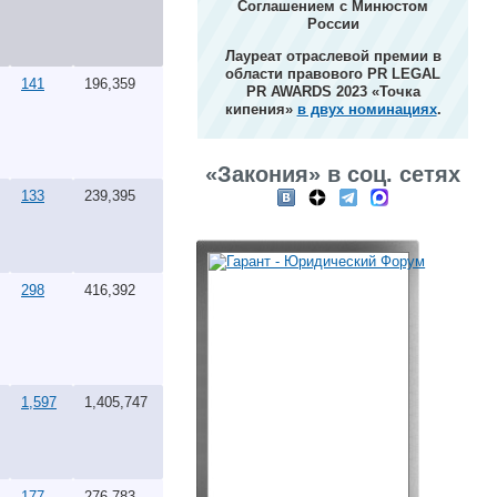
Соглашением с Минюстом
России
Лауреат отраслевой премии в
области правового PR LEGAL
141
196,359
PR AWARDS 2023 «Точка
кипения»
в двух номинациях
.
«Закония» в соц. сетях
133
239,395
298
416,392
1,597
1,405,747
177
276,783