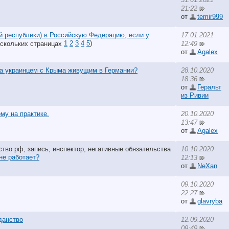
21:22
от
temir999
й республики) в Российскую Федерацию, если у
17.01.2021
1
2
3
4
5
)
12:49
от
Agalex
ва украинцем с Крыма живущим в Германии?
28.10.2020
18:36
от
Геральт
из Ривии
му на практике.
20.10.2020
13:47
от
Agalex
10.10.2020
не работает?
12:13
от
NeXan
09.10.2020
22:27
от
glavryba
данство
12.09.2020
09:49