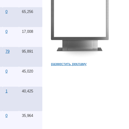
0
65,256
0
17,008
79
95,891
разместить рекламу
0
45,020
1
40,425
0
35,964