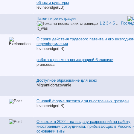
области культуры
levinebridge(LB)
Патент и регистрация
(
1
2
3
4
5
...
Послед
It_was
О сроке действия трудового патента и его ежегодног
переоформления
levinebridge(LB)
работа с рвп мо а регистрацией балашихи
pruncessa
Доступное образование для всех
Migrantiobrazovanie
О новой форме патента для иностранных граждан
levinebridge(LB)
О квотах в 2022 г. на выдачу разрешений на работу
иностранным сотрудникам, прибывающих в Россию 
основании визы