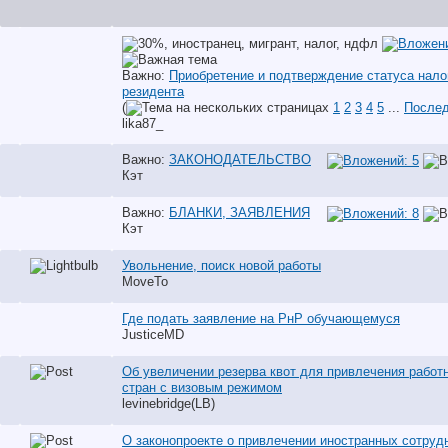
Важно:
Приобретение и подтверждение статуса нало
резидента
(
1
2
3
4
5
...
Послед
lika87_
Важно:
ЗАКОНОДАТЕЛЬСТВО
Кэт
Важно:
БЛАНКИ, ЗАЯВЛЕНИЯ
Кэт
Увольнение, поиск новой работы
MoveTo
Где подать заявление на РнР обучающемуся
JusticeMD
Об увеличении резерва квот для привлечения работн
стран с визовым режимом
levinebridge(LB)
О законопроекте о привлечении иностранных сотруд