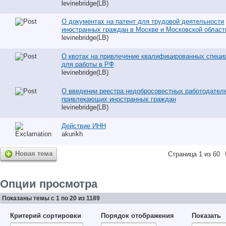
levinebridge(LB)
О документах на патент для трудовой деятельности
иностранных граждан в Москве и Московской област
levinebridge(LB)
О квотах на привлечение квалифицированных специ
для работы в РФ
levinebridge(LB)
О введении реестра недобросовестных работодател
привлекающих иностранных граждан
levinebridge(LB)
Действие ИНН
akurikh
Новая тема
Страница 1 из 60
Опции просмотра
Показаны темы с 1 по 20 из 1189
Критерий сортировки
Порядок отображения
Показать