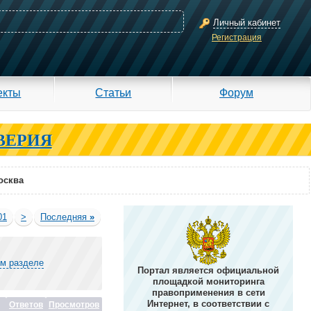
Личный кабинет
Регистрация
екты
Статьи
Форум
ВЕРИЯ
осква
01
>
Последняя
»
ом разделе
Портал является официальной
площадкой мониторинга
правоприменения в сети
Интернет, в соответствии с
Ответов
Просмотров