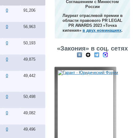
Соглашением с Минюстом
России
0
91,206
Лауреат отраслевой премии в
области правового PR LEGAL
PR AWARDS 2023 «Точка
0
56,963
кипения»
в двух номинациях
.
0
50,193
«Закония» в соц. сетях
0
49,875
0
49,442
0
50,498
0
49,082
0
49,496