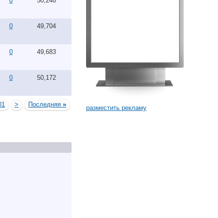
0
50,248
0
49,704
0
49,683
0
50,172
01
>
Последняя
»
разместить рекламу