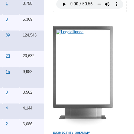
1
3,758
3
5,369
89
124,543
29
20,632
15
9,982
0
3,562
4
4,144
2
6,086
разместить рекламу