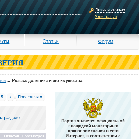
Личный кабинет
Регистрация
екты
Статьи
Форум
ВЕРИЯ
лей
→
Розыск должника и его имущества
5
>
Последняя
»
ом разделе
Портал является официальной
площадкой мониторинга
правоприменения в сети
Интернет, в соответствии с
Ответов
Просмотров