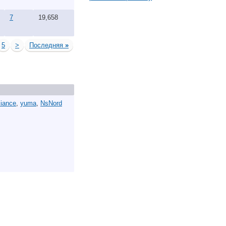
7
19,658
5
>
Последняя
»
liance
,
yuma
,
NsNord