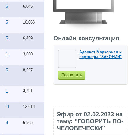
6
6,045
5
10,068
Онлайн-консультация
5
6,459
Адвокат Маркарьян и
1
3,660
партнеры "ЗАКОНИИ"
5
8,557
Позвонить
1
3,791
11
12,613
Эфир от 02.02.2023 на
тему: "ГОВОРИТЬ ПО-
9
6,965
ЧЕЛОВЕЧЕСКИ"