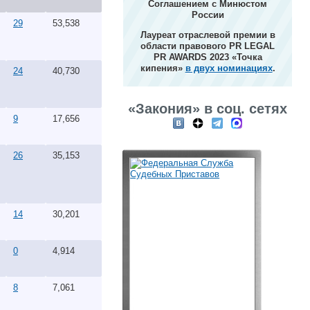
Соглашением с Минюстом
России
29
53,538
Лауреат отраслевой премии в
области правового PR LEGAL
PR AWARDS 2023 «Точка
кипения»
в двух номинациях
.
24
40,730
«Закония» в соц. сетях
9
17,656
26
35,153
14
30,201
0
4,914
8
7,061