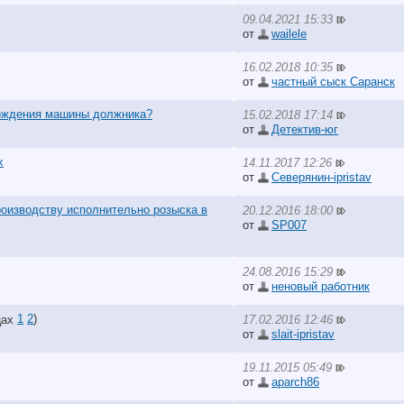
09.04.2021 15:33
от
wailele
16.02.2018 10:35
от
частный сыск Саранск
хождения машины должника?
15.02.2018 17:14
от
Детектив-юг
х
14.11.2017 12:26
от
Северянин-ipristav
роизводству исполнительно розыска в
20.12.2016 18:00
от
SP007
24.08.2016 15:29
от
неновый работник
1
2
)
17.02.2016 12:46
от
slait-ipristav
19.11.2015 05:49
от
aparch86