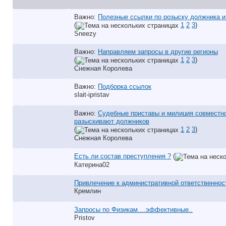
Важно:
Полезные ссылки по розыску должника и
(
1
2
3
)
Sneezy
Важно:
Направляем запросы в другие регионы
(
1
2
3
)
Снежная Королева
Важно:
Подборка ссылок
slait-ipristav
Важно:
Судебные приставы и милиция совместн
разыскивают должников
(
1
2
3
)
Снежная Королева
Есть ли состав преступления ?
(
Катерина02
Привлечение к административной ответственнос
Кремлин
Запросы по Физикам....эффективные..
Pristov