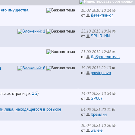
 его имущества
15.02.2018 18:14
от
Детектив-юг
23.10.2013 10:34
от
SPI_R_NN
21.09.2012 12:48
от
Доброжелатель
о
19.08.2011 22:13
от
pravinpravo
1
2
)
14.02.2022 13:34
от
SP007
ти лица, находящегося в розыске
04.06.2021 20:11
от
Кремлин
10.04.2021 10:26
от
wailele