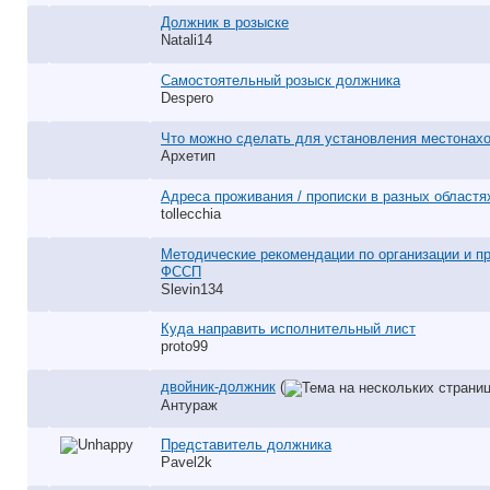
Должник в розыске
Natali14
Самостоятельный розыск должника
Despero
Что можно сделать для установления местона
Архетип
Адреса проживания / прописки в разных областя
tollecchia
Методические рекомендации по организации и п
ФССП
Slevin134
Куда направить исполнительный лист
proto99
двойник-должник
(
Антураж
Представитель должника
Pavel2k