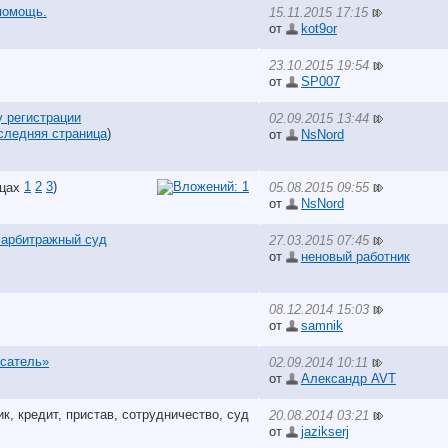
 помощь.
15.11.2015 17:15
от
kot9or
23.10.2015 19:54
от
SP007
у регистрации
02.09.2015 13:44
следняя страница
)
от
NsNord
1
2
3
)
05.08.2015 09:55
от
NsNord
 арбитражный суд
27.03.2015 07:45
от
неновый работник
08.12.2014 15:03
от
samnik
сатель»
02.09.2014 10:11
от
Александр AVT
20.08.2014 03:21
от
jazikserj