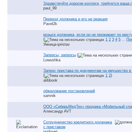
Здравствуйте дорогие коллеги, требуется ваша
paul_99
Переезд должника и его не реакция
Pavel2k
розыск должника, если он не проживает по мест
(
1
2
3
4
5
...
По
Умница-ipristav
Запросы, запросы
(
Lowushka
Запрос пристава по документам на имущество в
(
1
2
)
alibbook
обжалование постановлений
samnik
ООО «СибирьМедТех» продажа «Мобильный спа
Александр AVT
Сотрудничество кредитного должника
с приставом
jazikserj