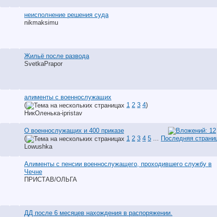
неисполнение решения суда
nikmaksimu
Жильё после развода
SvetkaPrapor
алименты с военнослужащих
(
1
2
3
4
)
НикОленька-ipristav
О военнослужащих и 400 приказе
(
1
2
3
4
5
...
Последняя страни
Lowushka
Алименты с пенсии военнослужащего, проходившего службу в
Чечне
ПРИСТАВ/ОЛЬГА
ДД после 6 месяцев нахождения в распоряжении.