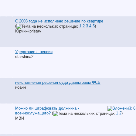
С 2003 года не исполнено решение по квартире
(
1
2
3
4
5
)
Юрчик-ipristav
Удержание с пенсии
starshina2
неисполнение решения суда директором ФСБ
иоанн
Можно ли штрафовать должника -
военнослужащего?
(
1
2
)
МВИ