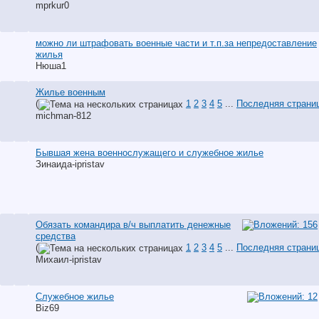
mprkur0
можно ли штрафовать военные части и т.п.за непредоставление
жилья
Нюша1
Жилье военным
(
1
2
3
4
5
...
Последняя страни
michman-812
Бывшая жена военнослужащего и служебное жилье
Зинаида-ipristav
Обязать командира в/ч выплатить денежные
средства
(
1
2
3
4
5
...
Последняя страни
Михаил-ipristav
Служебное жилье
Biz69