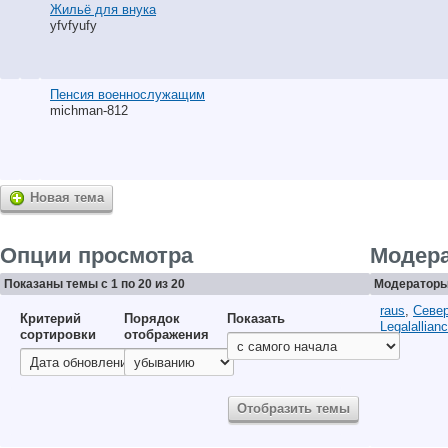
Жильё для внука
yfvfyufy
Пенсия военнослужащим
michman-812
Новая тема
Опции просмотра
Модер
Показаны темы с 1 по 20 из 20
Модераторы 
raus
,
Север
Критерий
Порядок
Показать
Legalallian
сортировки
отображения