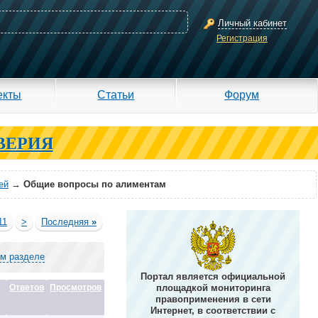
Личный кабинет
Регистрация
екты
Статьи
Форум
ВЕРИЯ
ей
→
Общие вопросы по алиментам
11
>
Последняя
»
ом разделе
Портал является официальной
Ответов
Просмотров
площадкой мониторинга
правоприменения в сети
Интернет, в соответствии с