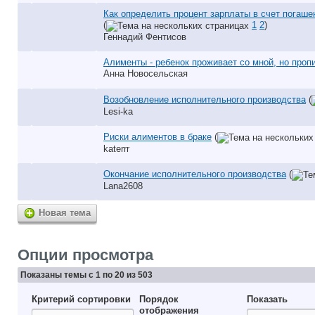
Как определить процент зарплаты в счет погаш
(
1
2
)
Геннадий Фентисов
Алименты - ребенок проживает со мной, но пропи
Анна Новосельская
Возобновление исполнительного производства
(
Lesi-ka
Риски алиментов в браке
(
katerrr
Окончание исполнительного производства
(
Lana2608
Новая тема
Опции просмотра
Показаны темы с 1 по 20 из 503
Критерий сортировки
Порядок
Показать
отображения