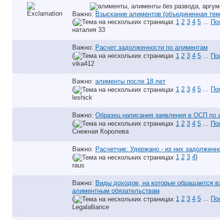
Важно:
Взыскание алиментов (объединенная тем
(
1
2
3
4
5
...
По
наталия 33
Важно:
Расчет задолженности по алиментам
(
1
2
3
4
5
...
По
vika412
Важно:
алименты после 18 лет
(
1
2
3
4
5
...
По
leshick
Важно:
Образец написания заявления в ОСП по
(
1
2
3
4
5
...
По
Снежная Королева
Важно:
Расчетчик: Удержано - из них задолженн
(
1
2
3
4
)
raus
Важно:
Виды доходов, на которые обращается в
алиментным обязательствам
(
1
2
3
4
5
...
По
Legalalliance