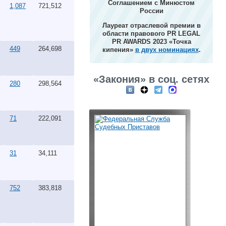
Соглашением с Минюстом
1,087
721,512
России
Лауреат отраслевой премии в
области правового PR LEGAL
PR AWARDS 2023 «Точка
449
264,698
кипения»
в двух номинациях
.
«Закония» в соц. сетях
280
298,564
71
222,091
31
34,111
752
383,818