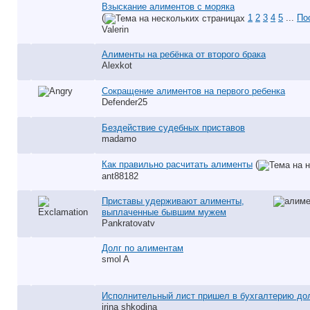
Взыскание алиментов с моряка
(
1
2
3
4
5
...
По
Valerin
Алименты на ребёнка от второго брака
Alexkot
Сокращение алиментов на первого ребенка
Defender25
Бездействие судебных приставов
madamo
Как правильно расчитать алименты
(
ant88182
Приставы удерживают алименты,
выплаченные бывшим мужем
Pankratovatv
Долг по алиментам
smol A
Исполнительный лист пришел в бухгалтерию до
irina shkodina