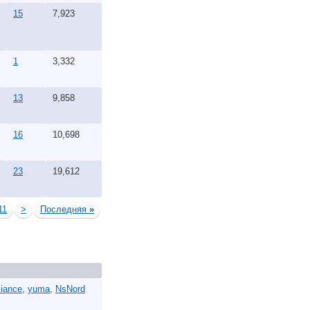
15
7,923
1
3,332
13
9,858
16
10,698
23
19,612
11
>
Последняя
»
liance
,
yuma
,
NsNord