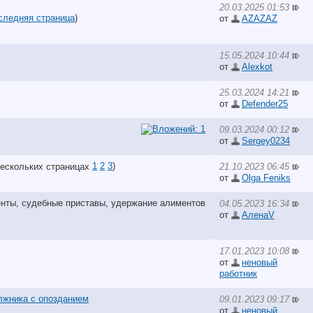
20.03.2025 01:53
следняя страница
)
от
AZAZAZ
15.05.2024 10:44
от
Alexkot
25.03.2024 14:21
от
Defender25
09.03.2024 00:12
от
Sergey0234
1
2
3
)
21.10.2023 06:45
от
Olga Feniks
04.05.2023 16:34
от
АленаV
17.01.2023 10:08
от
неновый
работник
лжника с опозданием
09.01.2023 09:17
от
неновый