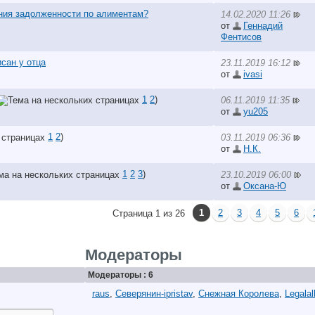
ения задолженности по алиментам?
14.02.2020 11:26
от
Геннадий
Фентисов
сан у отца
23.11.2019 16:12
от
ivasi
1
2
)
06.11.2019 11:35
от
yu205
1
2
)
03.11.2019 06:36
от
Н.К.
1
2
3
)
23.10.2019 06:00
от
Оксана-Ю
1
2
3
4
5
6
Страница 1 из 26
Модераторы
Модераторы : 6
raus
,
Северянин-ipristav
,
Снежная Королева
,
Legalal