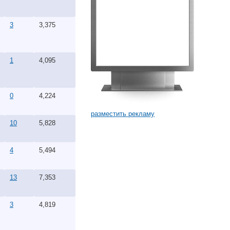
3
3,375
1
4,095
0
4,224
разместить рекламу
10
5,828
4
5,494
13
7,353
3
4,819