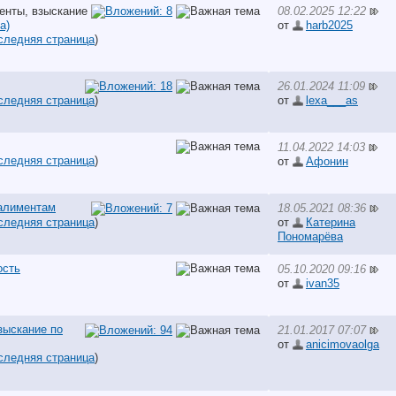
08.02.2025 12:22
а)
от
harb2025
следняя страница
)
26.01.2024 11:09
следняя страница
)
от
lexa___as
11.04.2022 14:03
следняя страница
)
от
Афонин
 алиментам
18.05.2021 08:36
следняя страница
)
от
Катерина
Пономарёва
ость
05.10.2020 09:16
от
ivan35
зыскание по
21.01.2017 07:07
от
anicimovaolga
следняя страница
)