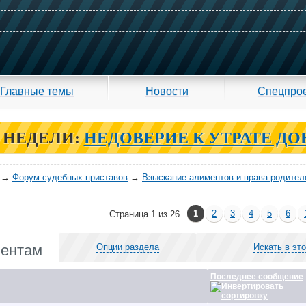
Главные темы
Новости
Спецпро
 НЕДЕЛИ:
НЕДОВЕРИЕ К УТРАТЕ ДО
→
Форум судебных приставов
→
Взыскание алиментов и права родител
1
2
3
4
5
6
Страница 1 из 26
ментам
Опции раздела
Искать в эт
Последнее сообщение