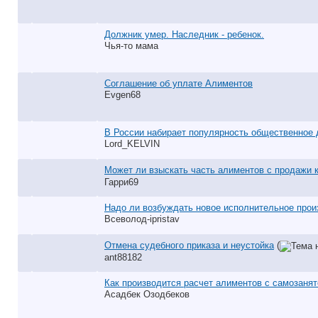
Должник умер. Наследник - ребенок.
Чья-то мама
Соглашение об уплате Алиментов
Evgen68
В России набирает популярность общественное
Lord_KELVIN
Может ли взыскать часть алиментов с продажи 
Гарри69
Надо ли возбуждать новое исполнительное прои
Всеволод-ipristav
Отмена судебного приказа и неустойка
(
ant88182
Как производится расчет алиментов с самозанят
Асадбек Озодбеков