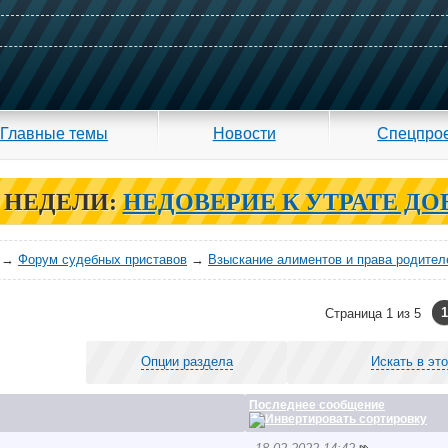
Главные темы
Новости
Спецпро
 НЕДЕЛИ:
НЕДОВЕРИЕ К УТРАТЕ ДО
→
Форум судебных приставов
→
Взыскание алиментов и права родител
1
Страница 1 из 5
Опции раздела
Искать в эт
Последнее сообщение