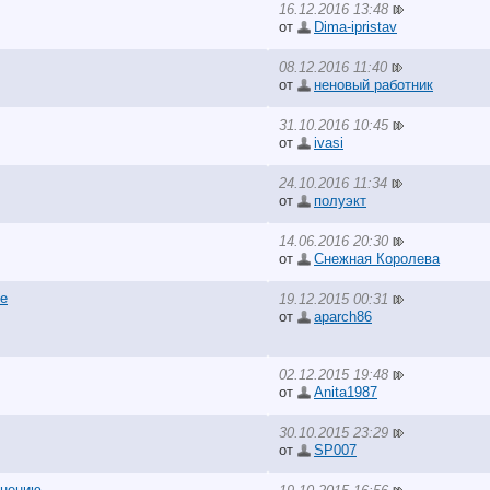
16.12.2016 13:48
от
Dima-ipristav
08.12.2016 11:40
от
неновый работник
31.10.2016 10:45
от
ivasi
24.10.2016 11:34
от
полуэкт
14.06.2016 20:30
от
Снежная Королева
ие
19.12.2015 00:31
от
aparch86
02.12.2015 19:48
от
Anita1987
30.10.2015 23:29
от
SP007
лнению