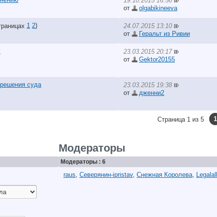
19.10.2015 16:56
от
olgabikineeva
1
2
)
24.07.2015 13:10
от
Геральт из Ривии
у
23.03.2015 20:17
от
Gektor20155
 решения суда
23.03.2015 19:38
от
дженни2
1
Страница 1 из 5
Модераторы
Модераторы : 6
raus
,
Северянин-ipristav
,
Снежная Королева
,
Legalal