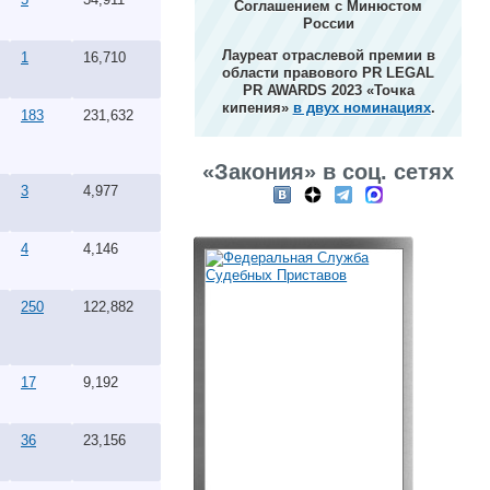
Соглашением с Минюстом
России
Лауреат отраслевой премии в
1
16,710
области правового PR LEGAL
PR AWARDS 2023 «Точка
кипения»
в двух номинациях
.
183
231,632
«Закония» в соц. сетях
3
4,977
4
4,146
250
122,882
17
9,192
36
23,156