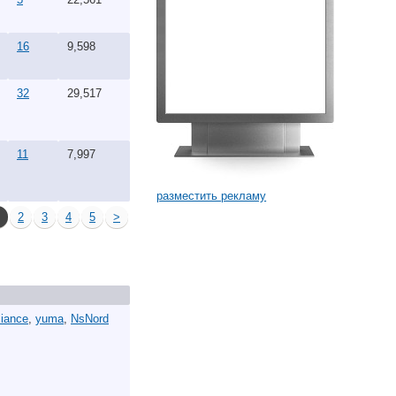
16
9,598
32
29,517
11
7,997
разместить рекламу
2
3
4
5
>
liance
,
yuma
,
NsNord