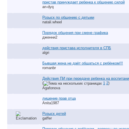
пристав принуждает ребенка к общению силой
an-dyq
Розыск по общению с детьми
natali.wheel
Порядок общения при смене графика
дженни2
действия пристава исполнителя в СПБ
algri
Бывшая жена не даёт общаться с ребёнком!!!
romanbr
Действия ПИ при передаче ребенка на воспитан
(
1
2
)
Agafonova
лишение прав отца
Anita1987
Розыск детей
gaffer
Порядок общения с ребёнком - вопросы по испо