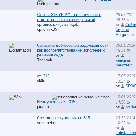
Dark-ipristav
Статья 315 УК РФ - привлечение к
28.07.2017
ответственности коммерческой
08:36
организации(юр.лица).
от
Сайк
oprichnik85
Кирилл
Андреевич
Сокрытие дебиторской задолженности
26.04.2016
как воспрепятствование исполнению
16:34
решения суда
от
TheLook
неновый
работник
ст. 315
17.07.2015
vi4ka
13:27
от
SP00
12.01.2015
Неимущка по ст. 315
14:58
piratka
от
NsNo
Состав преступления по 315
23.12.2014
satisfaction
19:32
от
satisfaction