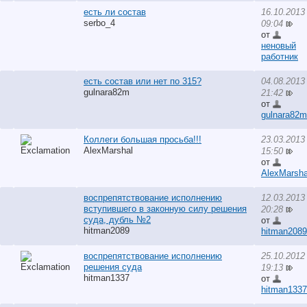
есть ли состав
16.10.2013
serbo_4
09:04
от
неновый
работник
есть состав или нет по 315?
04.08.2013
gulnara82m
21:42
от
gulnara82m
Коллеги большая просьба!!!
23.03.2013
AlexMarshal
15:50
от
AlexMarsha
воспрепятствование исполнению
12.03.2013
вступившего в законную силу решения
20:28
суда, дубль №2
от
hitman2089
hitman2089
воспрепятствование исполнению
25.10.2012
решения суда
19:13
hitman1337
от
hitman1337