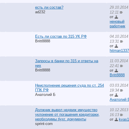
есть ли состав?
29.10.2014
ad232
12:11
от
неновый
работник
Есть ли состав по 315 УК РФ
04.10.2014
Britt8888
13:31
от
hitman1337
Запросы в банки по 315 и ответы на
11.03.2014
них
22:41
Britt8888
от
Britt8888
Неисполнение решения суда по ст. 254
03.03.2014
ГПК РФ
19:34
Анатолий Б
от
Анатолий 
Должник вывел недвиж имущество
10.12.2013
уклонение от погашения кредиторки,
16:13
необходимы бухг. документы
от
kvas1
sprint-com