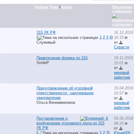
Рейтинг
Тема
/
Автор
Последнее
сообщение
315 УК РФ
16.12.2019
(
1
2
3
4
)
15:33
Служивый
от
Сдрасти
Привлечение физика по 315
19.11.2019
SmileP
15:01
от
неновый
работник
Предупреждение об уголовной
15.04.2019
ответственности - надлежащее
15:57
уведомление
от
Ольга Вениаминовна
неновый
работник
Постановление о
06.06.2018
возбуждении уголовного дела по 315
08:25
УК РФ
от
(
1
2
3
)
Юлия005