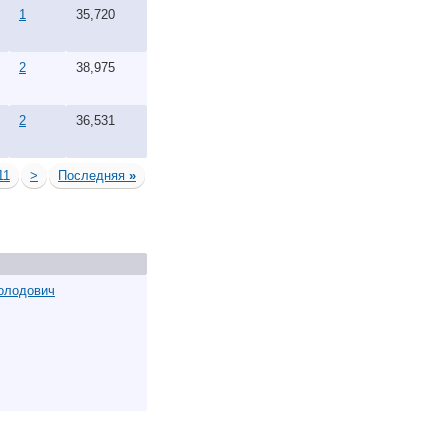
1
35,720
2
38,975
2
36,531
11
>
Последняя
»
олодович