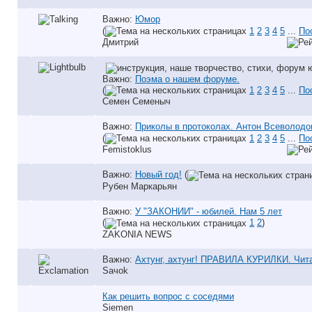
Важно:
Юмор
(
1
2
3
4
5
...
По
Дмитрий
Важно:
Поэма о нашем форуме.
(
1
2
3
4
5
...
По
Семен Семеныч
Важно:
Приколы в протоколах. Антон Всеволодо
(
1
2
3
4
5
...
По
Femistoklus
Важно:
Новый год!
(
Рубен Маркарьян
Важно:
У "ЗАКОНИИ" - юбилей. Нам 5 лет
(
1
2
)
ZAKONIA NEWS
Важно:
Ахтунг, ахтунг! ПРАВИЛА КУРИЛКИ. Чита
Saчok
Как решить вопрос с соседями
Siemen