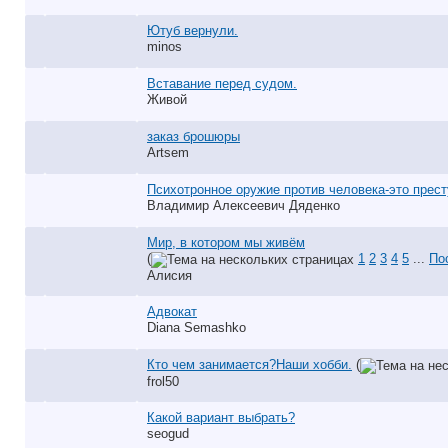
Ютуб вернули.
minos
Вставание перед судом.
Живой
заказ брошюры
Artsem
Психотронное оружие против человека-это прест
Владимир Алексеевич Дяденко
Мир, в котором мы живём
(
1
2
3
4
5
...
По
Алисия
Адвокат
Diana Semashko
Кто чем занимается?Наши хобби.
(
frol50
Какой вариант выбрать?
seogud