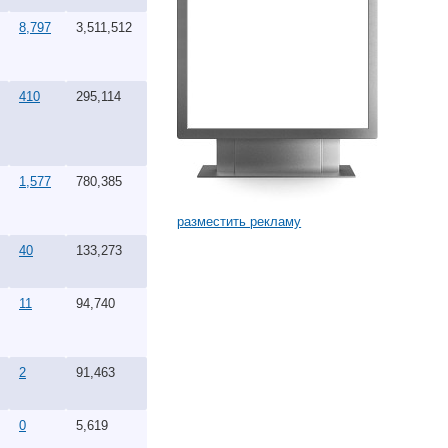
8,797
3,511,512
410
295,114
1,577
780,385
разместить рекламу
40
133,273
11
94,740
2
91,463
0
5,619