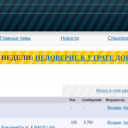
Главные темы
Новости
Спецпро
 НЕДЕЛИ:
НЕДОВЕРИЕ К УТРАТЕ ДО
Искать в этом ра
Тем
Сообщений
Модератор
-
-
Мушкин
,
Ан
105
3,793
Мушкин
,
Ан
 Рождения!!!
» от
MAGELLAN