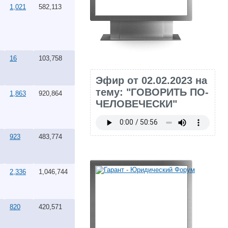
1,021
582,113
16
103,758
Эфир от 02.02.2023 на
тему: "ГОВОРИТЬ ПО-
1,863
920,864
ЧЕЛОВЕЧЕСКИ"
923
483,774
2,336
1,046,744
820
420,571