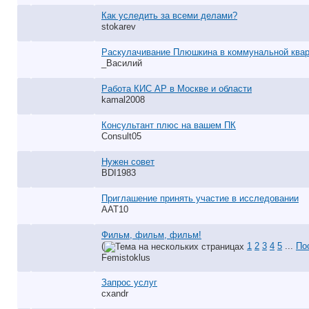
Как уследить за всеми делами?
stokarev
Раскулачивание Плюшкина в коммунальной квар
_Василий
Работа КИС АР в Москве и области
kamal2008
Консультант плюс на вашем ПК
Consult05
Нужен совет
BDI1983
Приглашение принять участие в исследовании
AAT10
Фильм, фильм, фильм!
(
1
2
3
4
5
...
По
Femistoklus
Запрос услуг
cxandr