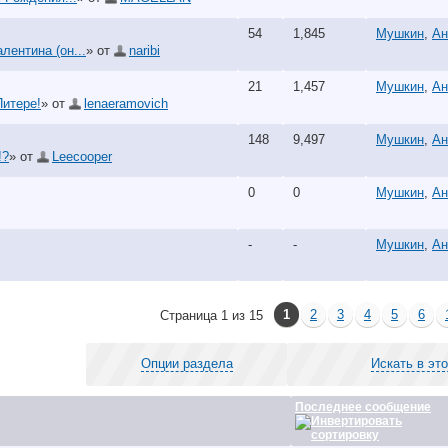
54
1,845
Мушкин
,
Ан
лентина (он...
» от
naribi
21
1,457
Мушкин
,
Ан
Питере!
» от
lenaeramovich
148
9,497
Мушкин
,
Ан
!?
» от
Leecooper
0
0
Мушкин
,
Ан
-
-
Мушкин
,
Ан
1
2
3
4
5
6
Страница 1 из 15
Опции раздела
Искать в эт
Последнее сообщение