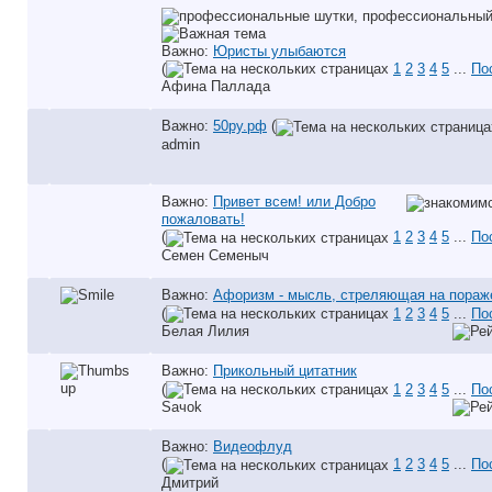
Важно:
Юристы улыбаются
(
1
2
3
4
5
...
По
Афина Паллада
Важно:
50ру.рф
(
аdmin
Важно:
Привет всем! или Добро
пожаловать!
(
1
2
3
4
5
...
По
Семен Семеныч
Важно:
Афоризм - мысль, стреляющая на пораж
(
1
2
3
4
5
...
По
Белая Лилия
Важно:
Прикольный цитатник
(
1
2
3
4
5
...
По
Saчok
Важно:
Видеофлуд
(
1
2
3
4
5
...
По
Дмитрий