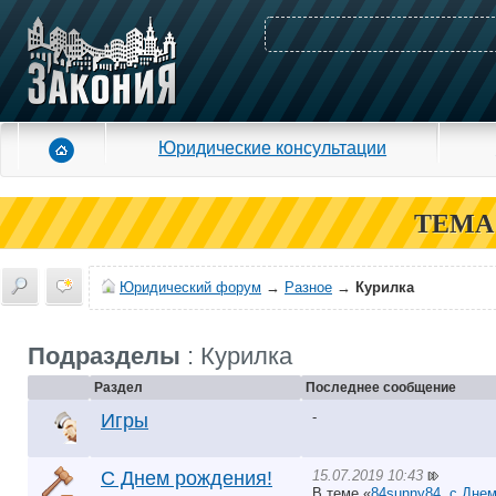
Юридические консультации
ТЕМА
Юридический форум
→
Разное
→
Курилка
Подразделы
: Курилка
Раздел
Последнее сообщение
-
Игры
15.07.2019 10:43
С Днем рождения!
В теме «
84sunny84, с Днем