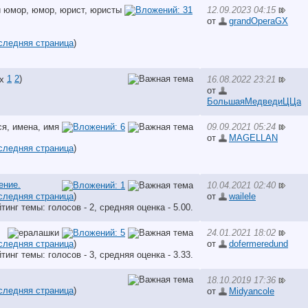
12.09.2023 04:15
от
grandOperaGX
следняя страница
)
1
2
)
16.08.2022 23:21
от
БольшаяМедведиЦЦа
09.09.2021 05:24
от
MAGELLAN
следняя страница
)
ение.
10.04.2021 02:40
следняя страница
)
от
wailele
24.01.2021 18:02
следняя страница
)
от
dofermeredund
18.10.2019 17:36
следняя страница
)
от
Midyancole