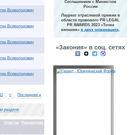
Соглашением с Минюстом
России
тон Всеволодович
Лауреат отраслевой премии в
области правового PR LEGAL
PR AWARDS 2023 «Точка
тон Всеволодович
кипения»
в двух номинациях
.
тон Всеволодович
«Закония» в соц. сетях
тон Всеволодович
тон Всеволодович
11
>
Последняя
»
ом разделе
Ответов
Просмотров