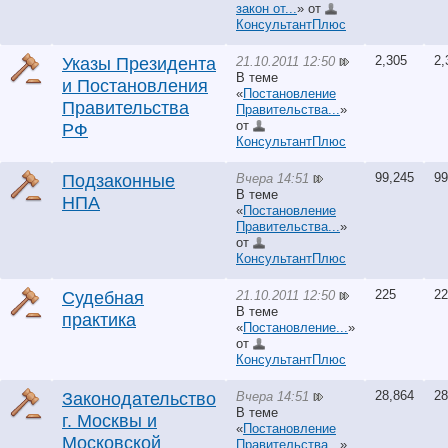
закон от...
» от
КонсультантПлюс
2,305
2,
21.10.2011 12:50
Указы Президента
В теме
и Постановления
«
Постановление
Правительства
Правительства...
»
от
РФ
КонсультантПлюс
99,245
99
Вчера 14:51
Подзаконные
В теме
НПА
«
Постановление
Правительства...
»
от
КонсультантПлюс
225
22
21.10.2011 12:50
Судебная
В теме
практика
«
Постановление...
»
от
КонсультантПлюс
28,864
28
Вчера 14:51
Законодательство
В теме
г. Москвы и
«
Постановление
Московской
Правительства...
»