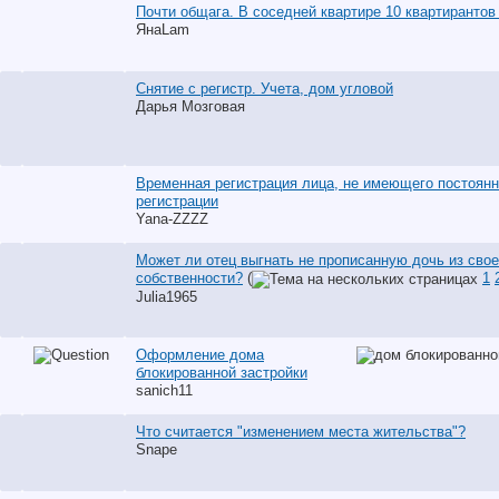
Почти общага. В соседней квартире 10 квартирантов 
ЯнаLam
Снятие с регистр. Учета, дом угловой
Дарья Мозговая
Временная регистрация лица, не имеющего постоян
регистрации
Yana-ZZZZ
Может ли отец выгнать не прописанную дочь из сво
собственности?
(
1
Julia1965
Оформление дома
блокированной застройки
sanich11
Что считается "изменением места жительства"?
Snape