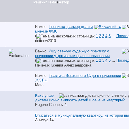
Рейтинг
Тема
/
Автор
Важно:
Прописка, размер доли и
мнение ФМС
(
1
2
3
4
5
...
Послед
doitnow2010
Важно:
Ищу свежую судебную практику о
признании утратившим право пользования
(
1
2
3
4
5
...
Послед
Печеник Ксения Александровна
Важно:
Практика Верховного Суда о применении
ЖК РФ
Mara
Как лучше
дистанционно выписать детей и себя из квартиры?
Eugene Choupov 1
Вписаться в муниципальную квартиру, из которой в
Анимус-14