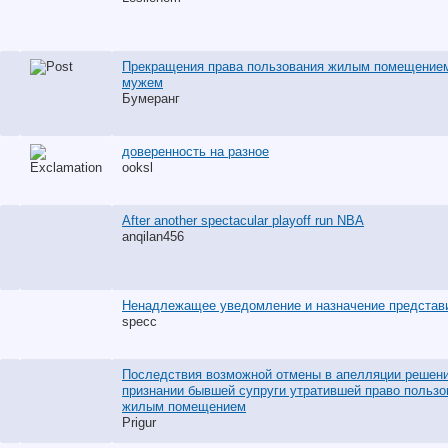
Прекращения права пользования жилым помещение
мужем
Бумеранг
доверенность на разное
ooksl
After another spectacular playoff run NBA
anqilan456
Ненадлежащее уведомление и назначение представ
specc
Последствия возможной отмены в апелляции решени
признании бывшей супруги утратившей право пользо
жилым помещением
Prigur