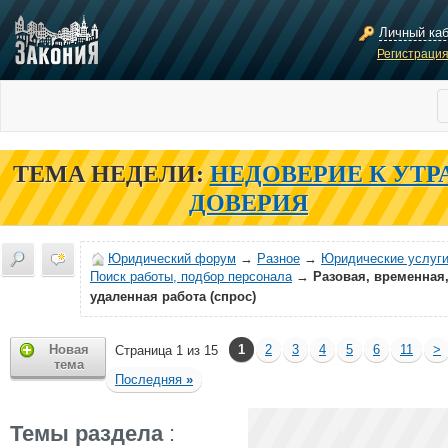
Личный ка
Регистраци
ТЕМА НЕДЕЛИ:
НЕДОВЕРИЕ К УТР
ДОВЕРИЯ
Юридический форум
→
Разное
→
Юридические услуги
Поиск работы, подбор персонала
→
Разовая, временная
удаленная работа (спрос)
Новая
1
2
3
4
5
6
11
>
Страница 1 из 15
тема
Последняя
»
Темы раздела
: