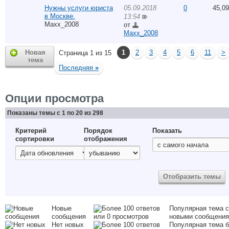
Нужны услуги юриста
05.09.2018
0
45,0
в Москве.
13:54
Maxx_2008
от
Maxx_2008
Новая
1
2
3
4
5
6
11
>
Страница 1 из 15
тема
Последняя
»
Опции просмотра
Показаны темы с 1 по 20 из 298
Критерий
Порядок
Показать
сортировки
отображения
Новые
Популярная тема с
сообщения
новыми сообщени
Нет новых
Популярная тема б