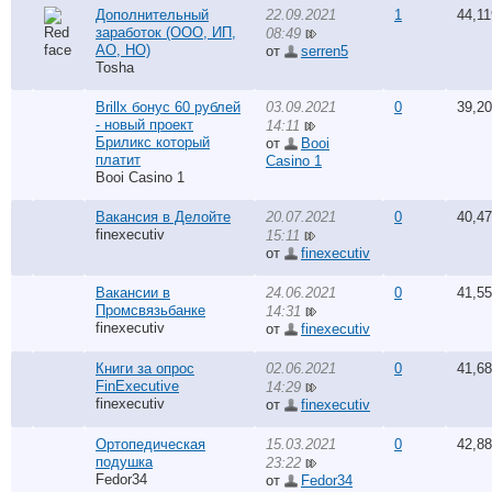
Дополнительный
22.09.2021
1
44,11
заработок (ООО, ИП,
08:49
АО, НО)
от
serren5
Tosha
Brillx бонус 60 рублей
03.09.2021
0
39,2
- новый проект
14:11
Бриликс который
от
Booi
платит
Casino 1
Booi Casino 1
Вакансия в Делойте
20.07.2021
0
40,4
finexecutiv
15:11
от
finexecutiv
Вакансии в
24.06.2021
0
41,5
Промсвязьбанке
14:31
finexecutiv
от
finexecutiv
Книги за опрос
02.06.2021
0
41,6
FinExecutive
14:29
finexecutiv
от
finexecutiv
Ортопедическая
15.03.2021
0
42,8
подушка
23:22
Fedor34
от
Fedor34