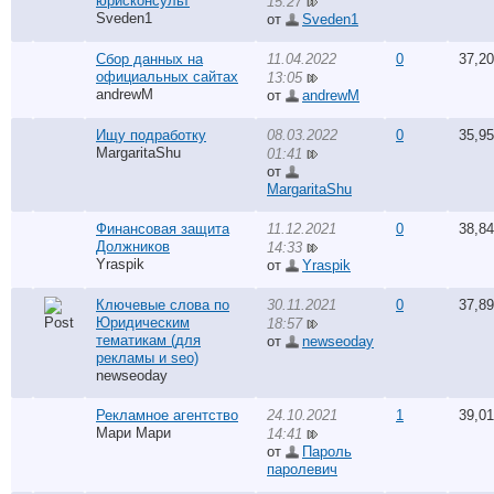
юрисконсульт
15:27
Sveden1
от
Sveden1
Сбор данных на
11.04.2022
0
37,2
официальных сайтах
13:05
andrewM
от
andrewM
Ищу подработку
08.03.2022
0
35,9
MargaritaShu
01:41
от
MargaritaShu
Финансовая защита
11.12.2021
0
38,8
Должников
14:33
Yraspik
от
Yraspik
Ключевые слова по
30.11.2021
0
37,8
Юридическим
18:57
тематикам (для
от
newseoday
рекламы и seo)
newseoday
Рекламное агентство
24.10.2021
1
39,0
Мари Мари
14:41
от
Пароль
паролевич