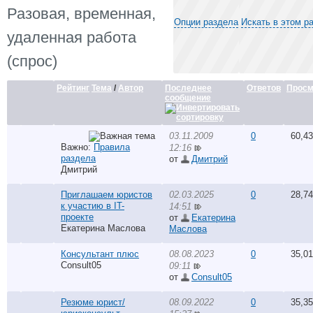
Разовая, временная,
Опции раздела
Искать в этом р
удаленная работа
(спрос)
Рейтинг
Тема
/
Автор
Последнее
Ответов
Просм
сообщение
03.11.2009
0
60,4
Важно:
Правила
12:16
раздела
от
Дмитрий
Дмитрий
Приглашаем юристов
02.03.2025
0
28,7
к участию в IT-
14:51
проекте
от
Екатерина
Екатерина Маслова
Маслова
Консультант плюс
08.08.2023
0
35,0
Consult05
09:11
от
Consult05
Резюме юрист/
08.09.2022
0
35,3