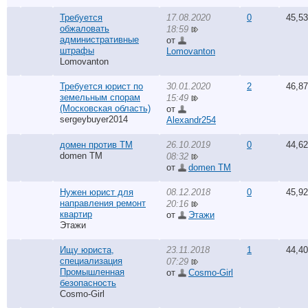
Требуется
17.08.2020
0
45,5
обжаловать
18:59
административные
от
штрафы
Lomovanton
Lomovanton
Требуется юрист по
30.01.2020
2
46,8
земельным спорам
15:49
(Московская область)
от
sergeybuyer2014
Alexandr254
домен против ТМ
26.10.2019
0
44,6
domen TM
08:32
от
domen TM
Нужен юрист для
08.12.2018
0
45,9
направления ремонт
20:16
квартир
от
Этажи
Этажи
Ищу юриста,
23.11.2018
1
44,4
специализация
07:29
Промышленная
от
Cosmo-Girl
безопасность
Cosmo-Girl