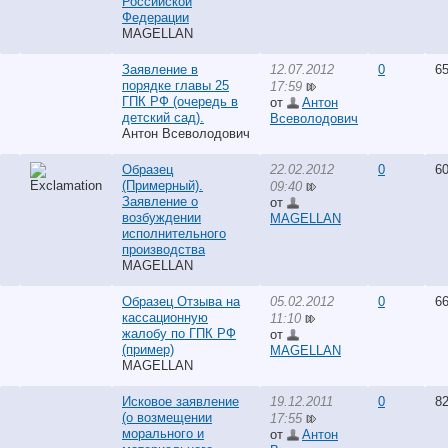
Российской
Федерации
MAGELLAN
Заявление в
12.07.2012
0
65
порядке главы 25
17:59
ГПК РФ (очередь в
от
Антон
детский сад).
Всеволодович
Антон Всеволодович
Образец
22.02.2012
0
60
(Примерный).
09:40
Заявление о
от
возбуждении
MAGELLAN
исполнительного
производства
MAGELLAN
Образец Отзыва на
05.02.2012
0
66
кассационную
11:10
жалобу по ГПК РФ
от
(пример)
MAGELLAN
MAGELLAN
Исковое заявление
19.12.2011
0
82
(о возмещении
17:55
морального и
от
Антон