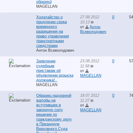
образец)
MAGELLAN
Ходатайство о
27.08.2012
0
54
продлении срока
10:13
временного
от
Антон
разрешения на
Всеволодович
право управления
транспортными
средствами
Антон Всеволодович
Заявление
23.08.2012
0
57
судебным
11:58
приставам об
от
объявлении розыска
MAGELLAN
должника!..
MAGELLAN
Образец надзорной
18.07.2012
0
74
жалобы на
11:27
вступившее в
от
законную силу
MAGELLAN
решение по
гражданскому делу
в Президиум
Верховного Суда