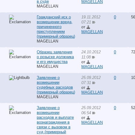
в суде
MAGELLAN
MAGELLAN
Гражданский иск о
19.11.2012
0
56
возмещении вреда,
07:21
причиненного
от
преступлением
MAGELLAN
(примерный образец)
MAGELLAN
Образец заявления
24.10.2012
0
72
о розыске должника
11:08
и его имущества
от
MAGELLAN
MAGELLAN
Заявление о
25.09.2012
0
1
возмещении
07:31
судебных расходов
от
(примерный образец)
MAGELLAN
MAGELLAN
Заявление о
25.09.2012
0
52
возмещении
06:54
расходов и выплате
от
вознаграждения в
MAGELLAN
связи с вызовом в
суд (примерный