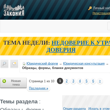
Личный ка
Регистраци
ТЕМА НЕДЕЛИ:
НЕДОВЕРИЕ К УТР
ДОВЕРИЯ
Юридический форум
→
Юридическая консультация
→
Образцы, формы, бланки документов
Новая
1
2
3
4
5
6
>
Страница 1 из 10
тема
Последняя
»
Темы раздела
:
Образцы, формы,
Опции раздела
Искать в этом