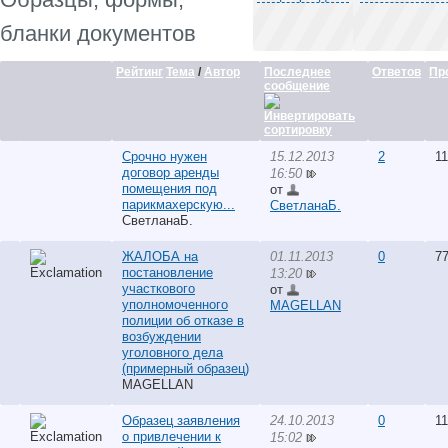
бланки документов
Рейтинг
Тема
/
Автор
Последнее
Ответов
Пр
сообщение
Срочно нужен
15.12.2013
2
11
договор аренды
16:50
помещения под
от
парикмахерскую...
СветланаБ.
СветланаБ.
ЖАЛОБА на
01.11.2013
0
77
постановление
13:20
участкового
от
уполномоченного
MAGELLAN
полиции об отказе в
возбуждении
уголовного дела
(примерный образец)
MAGELLAN
Образец заявления
24.10.2013
0
11
о привлечении к
15:02