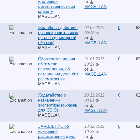
уголовной
от
ответственности за
MAGELLAN
клевету
MAGELLAN
Жалоба на действие
02.07.2013
0
52
правоохранительных
09:26
органов (примерный
от
образец)
MAGELLAN
MAGELLAN
Образец заявления
21.01.2013
0
62
об отмене
10:29
определения, об
от
оставлении дела без
MAGELLAN
рассмотрения
MAGELLAN
Ходатайство о
20.12.2012
0
62
назначении
08:01
экспертизы (образец
от
для СОЮ)
MAGELLAN
MAGELLAN
ЗАЯВЛЕНИЕ об
13.12.2012
0
62
ускорении
10:33
рассмотрения дела
от