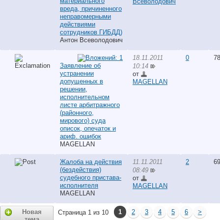
материального
Всеволодович
вреда, причиненного
неправомерными
действиями
сотрудников ГИБДД)
Антон Всеволодович
18.11.2011
0
78
Заявление об
10:14
устранении
от
допущенных в
MAGELLAN
решении,
исполнительном
листе арбитражного
(районного,
мирового) суда
описок, опечаток и
ариф. ошибок
MAGELLAN
Жалоба на действия
11.11.2011
2
69
(бездействия)
08:49
судебного пристава-
от
исполнителя
MAGELLAN
MAGELLAN
Новая
1
2
3
4
5
6
>
Страница 1 из 10
тема