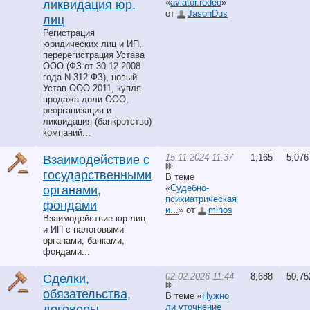
«
aviator.rodeo
»
ликвидация юр.
от
JasonDus
лиц
Регистрация
юридических лиц и ИП,
перерегистрация Устава
ООО (ФЗ от 30.12.2008
года N 312-ФЗ), новый
Устав ООО 2011, купля-
продажа доли ООО,
реорганизация и
ликвидация (банкротство)
компаний...
15.11.2024 11:37
1,165
5,076
Взаимодействие с
государственными
В теме
«
Судебно-
органами,
психиатрическая
фондами
и...
» от
minos
Взаимодействие юр.лиц
и ИП с налоговыми
органами, банками,
фондами...
02.02.2026 11:44
8,688
50,75
Сделки,
обязательства,
В теме «
Нужно
ли уточнение
договоры