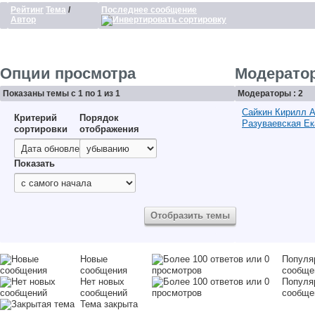
Рейтинг
Тема
/
Последнее сообщение
Автор
Опции просмотра
Модерато
Показаны темы с 1 по 1 из 1
Модераторы : 2
Сайкин Кирилл 
Критерий
Порядок
Разуваевская Ек
сортировки
отображения
Показать
Новые
Популя
сообщения
сообще
Нет новых
Популя
сообщений
сообще
Тема закрыта