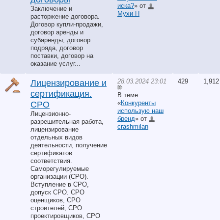
иска?
» от
Заключение и
Мухи-Н
расторжение договора.
Договор купли-продажи,
договор аренды и
субаренды, договор
подряда, договор
поставки, договор на
оказание услуг...
28.03.2024 23:01
429
1,912
Лицензирование и
сертификация.
В теме
«
Конкуренты
СРО
использую наш
Лицензионно-
бренд
» от
разрешительная работа,
crashmilan
лицензирование
отдельных видов
деятельности, получение
сертификатов
соответствия.
Саморегулируемые
организации (СРО).
Вступление в СРО,
допуск СРО. СРО
оценщиков, СРО
строителей, СРО
проектировщиков, СРО