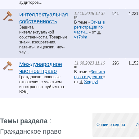
аудиторов...
13.10.2025 13:37
941
4,221
Интеллектуальная
собственность
В теме «
Отказ в
Защита
регистрации по
интеллектуальной
части...
» от
собственности. Товарные
vs7pim
знаки, изобретения,
патенты, лицензии, ноу-
хау...
31.08.2023 11:16
296
1,152
Международное
частное право
В теме «
Защита
Гражданско-правовые
прав студентов
»
отношения с участием
от
SergeyI
иностранных субъектов.
ВЭД.
Темы раздела
:
Опции раздела
И
Гражданское право