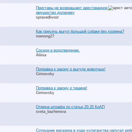
Приставы не возвращают арестованное
имущество должнику
spravedlivost
Как пресечь выгул большой собаки без хозяина?
rownong27
Соседи и водотведение.
Aliiisa
Поправка к закону о выгуле животных!
Girinovsky
Поправка к закону о тишине!
Girinovsky
Отмена штрафа по статье 20.25 КоАП
sveta_bazhenova
Сотрудник магазина в ходе хулиганства напугал реб