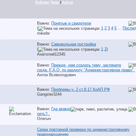
Рейтинг
Тема
/
Автор
Важно:
Понятые и свидетели
(
1
2
3
4
5
...
Послед
mikeibr
Важно:
Самовольная постройка
(
1
2
)
Анатолий12345
Важно:
Прежде, чем создать тему, загляните
сюда. F.A.Q. по разделу "Административное право".
Антон Всеволодович
Важно:
Проблемы ч. 2 ст.8.17 КоАП РФ
Gangster3244
Важно:
Где можно
пить?..
Олегыч
Сроки повторной проверки по административному
правонарушению