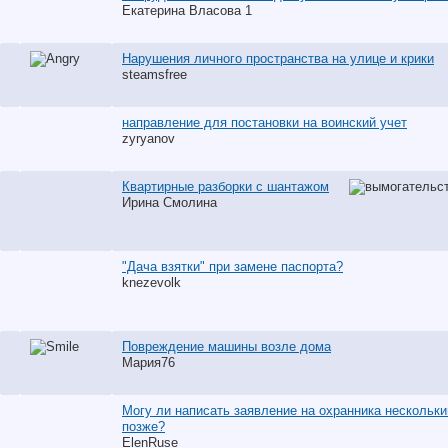
Екатерина Власова 1
Нарушения личного пространства на улице и крики
steamsfree
направление для постановки на воинский учет
zyryanov
Квартирные разборки с шантажом
Ирина Смолина
"Дача взятки" при замене паспорта?
knezevolk
Повреждение машины возле дома
Мария76
Могу ли написать заявление на охранника нескольк
позже?
ElenRuse