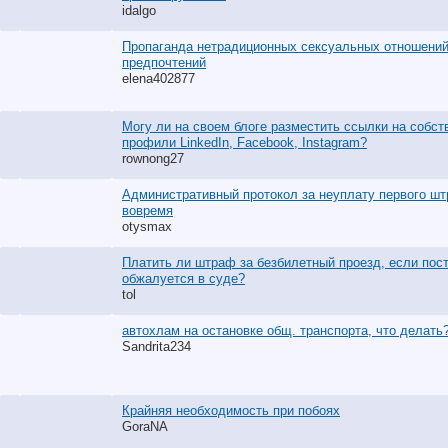
idalgo
Пропаганда нетрадиционных сексуальных отношений 
предпочтений
elena402877
Могу ли на своем блоге разместить ссылки на собс
профили LinkedIn, Facebook, Instagram?
rownong27
Административный протокол за неуплату первого ш
вовремя
otysmax
Платить ли штраф за безбилетный проезд, если пос
обжалуется в суде?
tol
автохлам на остановке общ. транспорта, что делать
Sandrita234
Крайняя необходимость при побоях
GoraNA