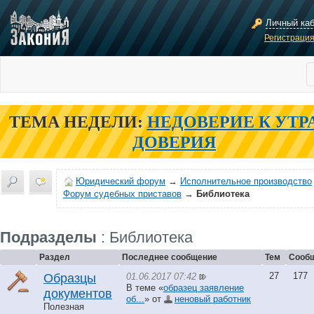
Личный ка
Регистраци
ТЕМА НЕДЕЛИ:
НЕДОВЕРИЕ К УТР
ДОВЕРИЯ
Юридический форум
→
Исполнительное производство
Форум судебных приставов
→
Библиотека
Подразделы
: Библиотека
Раздел
Последнее сообщение
Тем
Сооб
27
177
01.06.2017 07:42
Образцы
В теме «
образец заявление
документов
об...
» от
неновый работник
Полезная