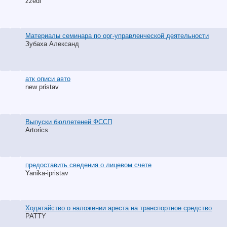
zzedi
Материалы семинара по орг-управленческой деятельности
Зубаха Александ
атк описи авто
new pristav
Выпуски бюллетеней ФССП
Artorics
предоставить сведения о лицевом счете
Yanika-ipristav
Ходатайство о наложении ареста на транспортное средство
PATTY