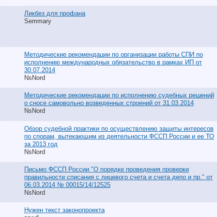
Ликбез для профана
Semmary
Методические рекомендации по организации работы СПИ по
исполнению международных обязательство в рамках ИП от
30.07.2014
NsNord
Методические рекомендации по исполнению судебных решений
о сносе самовольно возведенных строений от 31.03.2014
NsNord
Обзор судебной практики по осуществлению защиты интересов
по спорам, вытекающим из деятельности ФССП России и ее ТО
за 2013 год
NsNord
Письмо ФССП России "О порядке проведения проверки
правильности списания с лицевого счета и счета депо и пр." от
06.03.2014 № 00015/14/12525
NsNord
Нужен текст законопроекта