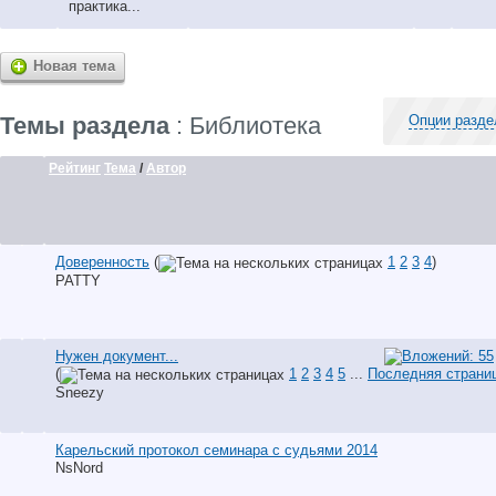
практика...
Новая тема
Темы раздела
: Библиотека
Опции разде
Рейтинг
Тема
/
Автор
Доверенность
(
1
2
3
4
)
PATTY
Нужен документ...
(
1
2
3
4
5
...
Последняя страни
Sneezy
Карельский протокол семинара с судьями 2014
NsNord