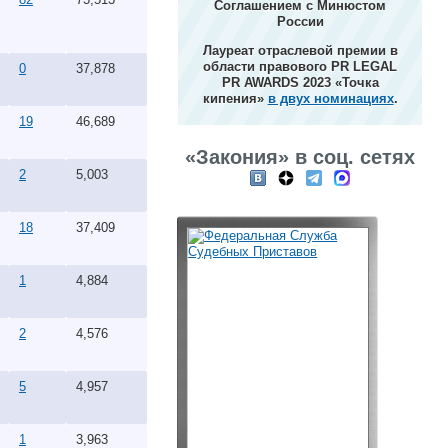
Соглашением с Минюстом
России
Лауреат отраслевой премии в
области правового PR LEGAL
0
37,878
PR AWARDS 2023 «Точка
кипения»
в двух номинациях
.
19
46,689
«Закония» в соц. сетях
2
5,003
18
37,409
1
4,884
2
4,576
5
4,957
1
3,963