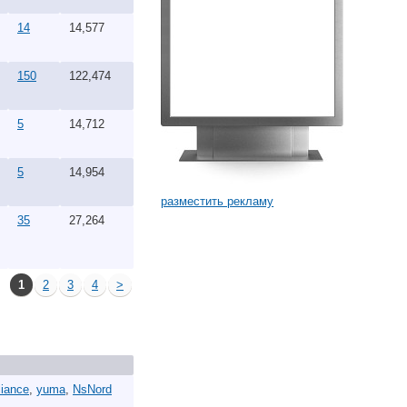
14
14,577
150
122,474
5
14,712
5
14,954
разместить рекламу
35
27,264
1
2
3
4
>
liance
,
yuma
,
NsNord