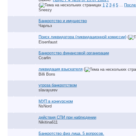
(
1
2
3
4
5
...
После
Sneezy
Банкротство и имущество
Чарльз
Поиск ликвидатора (ликвидационной комиссии)
(
Eisenfaust
Банкротство финансовой организации
Ccarlin
ликвидация взыскателя
(
Billi Bons
угроза банкротством
slavayurev
МУП в конкурсном
NsNord
действия СПИ при наблюдении
Nikitina611
Банкротство физ лица. 5 вопросов.