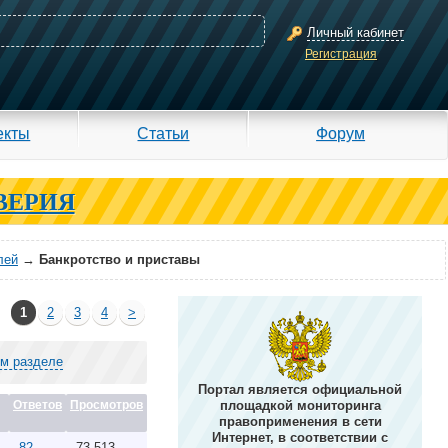
Личный кабинет
Регистрация
екты
Статьи
Форум
ВЕРИЯ
лей
→
Банкротство и приставы
1
2
3
4
>
ом разделе
Портал является официальной
Ответов
Просмотров
площадкой мониторинга
правоприменения в сети
Интернет, в соответствии с
82
73,513