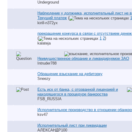
Underground
Наблюдение у должника, исполнительный лист не в
Текущий платеж
(
kirill-n372yx
прекращение конкурса в связи с отсутствием дене
(
1
2
)
kalateja
Неимущественное обязание и ликвидируемое ЗАО
Intruder788
Обращение взыскание на дебиторку
Sneezy
Есть иск от банка, с отозванной лицензией и
находящегося в процедуре банкроства
FSB_RUSSIA
Исполнительное производство в отношении обанкро
ksv47
Исполнительный лист при ликвидации
АЛЕКСАНДР100