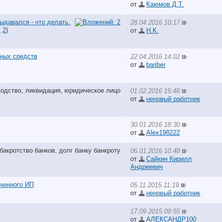
от
Каюмов Д.Т.
ыдавался - что делать.
28.04.2016 10:17
1
2
)
от
Н.К.
жных средств
22.04.2016 14:02
от
bariber
01.02.2016 15:46
от
неновый работник
30.01.2016 18:30
от
Alex198222
06.01.2016 10:48
от
Сайкин Кирилл
Андреевич
ченного ИП
05.11.2015 11:19
от
неновый работник
17.09.2015 09:55
от
АЛЕКСАНДР100