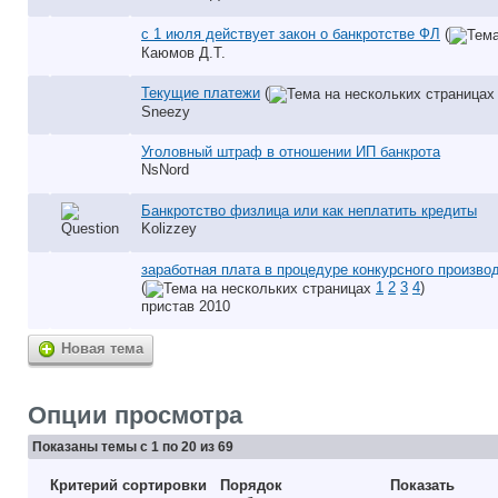
с 1 июля действует закон о банкротстве ФЛ
(
Каюмов Д.Т.
Текущие платежи
(
Sneezy
Уголовный штраф в отношении ИП банкрота
NsNord
Банкротство физлица или как неплатить кредиты
Kolizzey
заработная плата в процедуре конкурсного произво
(
1
2
3
4
)
пристав 2010
Новая тема
Опции просмотра
Показаны темы с 1 по 20 из 69
Критерий сортировки
Порядок
Показать