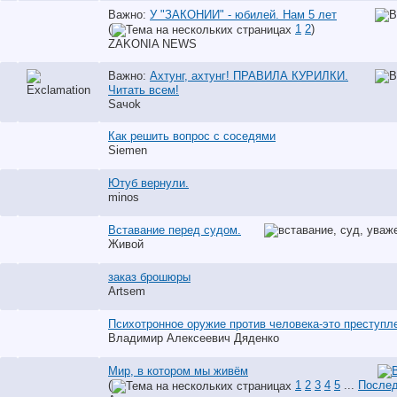
Важно:
У "ЗАКОНИИ" - юбилей. Нам 5 лет
(
1
2
)
ZAKONIA NEWS
Важно:
Ахтунг, ахтунг! ПРАВИЛА КУРИЛКИ.
Читать всем!
Saчok
Как решить вопрос с соседями
Siemen
Ютуб вернули.
minos
Вставание перед судом.
Живой
заказ брошюры
Artsem
Психотронное оружие против человека-это преступл
Владимир Алексеевич Дяденко
Мир, в котором мы живём
(
1
2
3
4
5
...
Послед