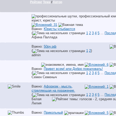
Рейтинг
Тема
/
Автор
Важно:
Юристы улыбаются
(
1
2
3
4
5
...
Послед
Афина Паллада
Важно:
50ру.рф
(
1
2
)
аdmin
Важно:
Привет всем! или Добро пожаловать!
(
1
2
3
4
5
...
Послед
Семен Семеныч
Важно:
Афоризм - мысль,
стреляющая на поражение.
(
1
2
3
4
5
...
Послед
Белая
Лилия
Важно:
Прикольный