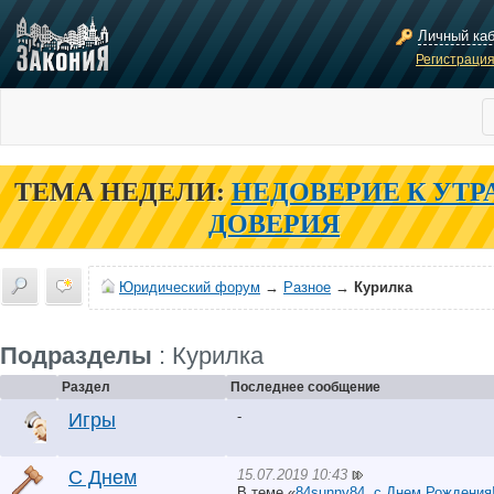
Личный ка
Регистраци
ТЕМА НЕДЕЛИ:
НЕДОВЕРИЕ К УТР
ДОВЕРИЯ
Юридический форум
→
Разное
→
Курилка
Подразделы
: Курилка
Раздел
Последнее сообщение
-
Игры
15.07.2019 10:43
С Днем
В теме «
84sunny84, с Днем Рождения!