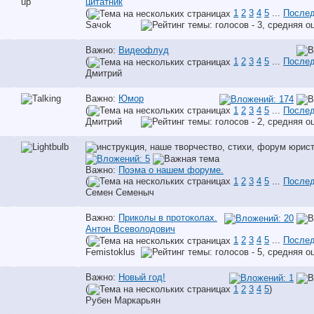
цитатник
(
1
2
3
4
5
...
Послед
Saчok
Важно:
Видеофлуд
(
1
2
3
4
5
...
Послед
Дмитрий
Важно:
Юмор
(
1
2
3
4
5
...
Послед
Дмитрий
Важно:
Поэма о нашем форуме.
(
1
2
3
4
5
...
Послед
Семен Семеныч
Важно:
Приколы в протоколах.
Антон Всеволодович
(
1
2
3
4
5
...
Послед
Femistoklus
Важно:
Новый год!
(
1
2
3
4
5
)
Рубен Маркарьян