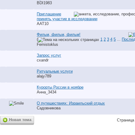
BDI1983
Приглашение
принять участие в исследовании
AAT10
Фильм, фильм, фильм!
(
1
2
3
4
5
...
Послед
Femistoklus
Запрос услуг
cxandr
Ритуальные услуги
alajy789
Курорты России в ноябре
Анна_3434
О путешествиях: Израильский отдых
Садовникова
Новая тема
Страница 