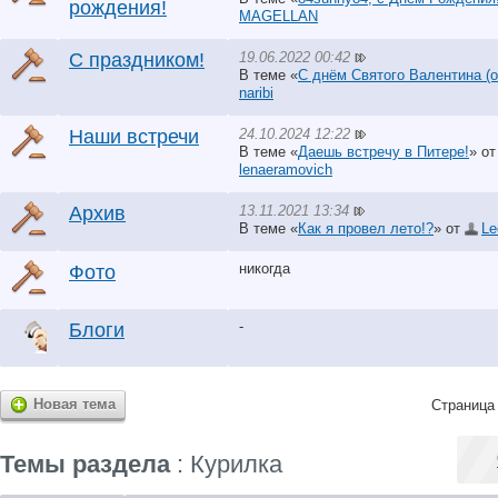
рождения!
MAGELLAN
19.06.2022 00:42
С праздником!
В теме «
С днём Святого Валентина (он
naribi
24.10.2024 12:22
Наши встречи
В теме «
Даешь встречу в Питере!
» о
lenaeramovich
13.11.2021 13:34
Архив
В теме «
Как я провел лето!?
» от
Le
никогда
Фото
-
Блоги
Новая тема
Страница 
Темы раздела
: Курилка