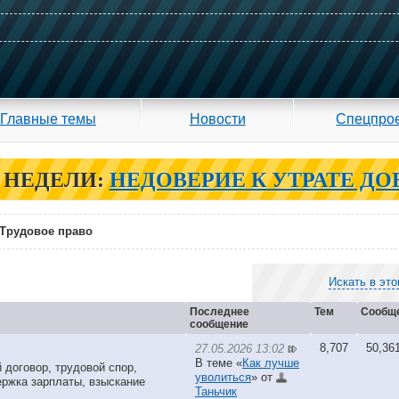
Главные темы
Новости
Спецпро
 НЕДЕЛИ:
НЕДОВЕРИЕ К УТРАТЕ ДО
Трудовое право
Искать в эт
Последнее
Тем
Сообщ
сообщение
8,707
50,36
27.05.2026 13:02
В теме «
Как лучше
 договор, трудовой спор,
уволиться
» от
ержка зарплаты, взыскание
Таньчик