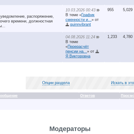
955
5,029
10.03.2026 00:43
В теме «
График
 уведомление, распоряжение,
сменности и...
» от
бочего времени, должностная
quinnvibrant
...
1,233
4,780
04.08.2026 11:24
В теме
«
Перерасчёт
пенсии на...
» от
Я Викторовна
Опции раздела
Искать в эт
сообщение
Ответов
Просмо
Модераторы