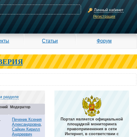
Личный кабинет
Регистрация
екты
Статьи
Форум
ВЕРИЯ
ом разделе
ений
Модератор
Портал является официальной
1
Печеник Ксения
площадкой мониторинга
Александровна
,
правоприменения в сети
Сайкин Кирилл
Интернет, в соответствии с
Андреевич