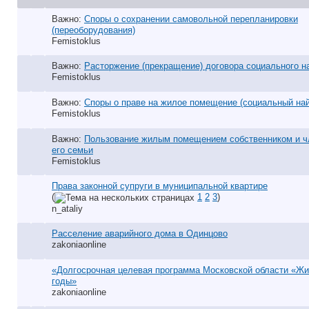
Важно:
Споры о сохранении самовольной перепланировки
(переоборудования)
Femistoklus
Важно:
Расторжение (прекращение) договора социального н
Femistoklus
Важно:
Споры о праве на жилое помещение (социальный на
Femistoklus
Важно:
Пользование жилым помещением собственником и 
его семьи
Femistoklus
Права законной супруги в муниципальной квартире
(
1
2
3
)
n_ataliy
Расселение аварийного дома в Одинцово
zakoniaonline
«Долгосрочная целевая программа Московской области «Жи
годы»
zakoniaonline