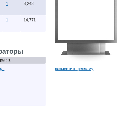
1
8,243
1
14,771
раторы
ры : 1
s_
разместить рекламу