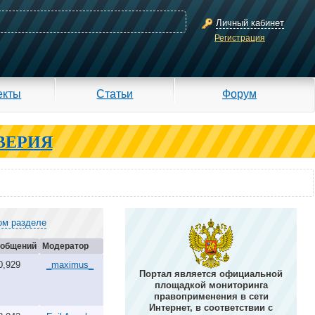
Личный кабинет
Регистрация
екты
Статьи
Форум
ВЕРИЯ
ом разделе
общений
Модератор
0,929
_maximus_
Портал является официальной
площадкой мониторинга
правоприменения в сети
Интернет, в соответствии с