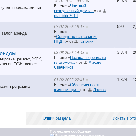
6,923
4
28.07.2026 14:02
В теме «
Частный
, купля-продажа жилья,
разрушенный дом и...
» от
mari555.2013
520
2
03.07.2026 18:15
В теме
залог, аренда
«
Освидетельствование
ПНД...
» от
Таньчик
3,374
2
03.08.2026 14:45
фондом
В теме «
Возврат переплаты
нировка, ремонт, ЖСК,
платежей...
» от
Михаил
 членов ТСЖ, общее
Свечников
1,874
1
01.02.2025 22:41
В теме «
Обеспеченность
найм, программа
жильем при...
» от
Zhanna
Опции раздела
Искать в эт
Последнее сообщение