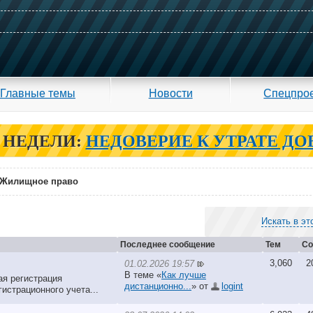
Главные темы
Новости
Спецпро
 НЕДЕЛИ:
НЕДОВЕРИЕ К УТРАТЕ ДО
Жилищное право
Искать в эт
Последнее сообщение
Тем
Со
3,060
2
01.02.2026 19:57
В теме «
Как лучше
ая регистрация
дистанционно...
» от
logint
гистрационного учета...