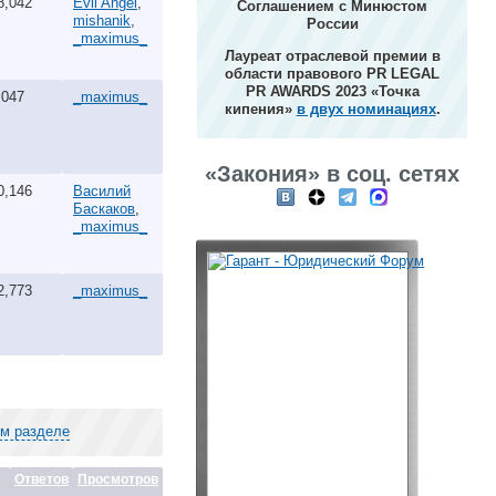
8,042
Evil Angel
,
Соглашением с Минюстом
mishanik
,
России
_maximus_
Лауреат отраслевой премии в
области правового PR LEGAL
PR AWARDS 2023 «Точка
,047
_maximus_
кипения»
в двух номинациях
.
«Закония» в соц. сетях
0,146
Василий
Баскаков
,
_maximus_
2,773
_maximus_
ом разделе
Ответов
Просмотров