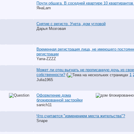
Почти общага. В соседней квартире 10 квартирантов 
ЯнаLam
Снятие с регистр. Учета, дом угловой
Дарья Мозговая
Временная регистрация лица, не имеющего постоян
регистрации
Yana-ZZZZ
Может ли отец выгнать не прописанную дочь из сво
собственности?
(
1
Julia1965
Оформление дома
блокированной застройки
sanich11
Что считается "изменением места жительства"?
Snape