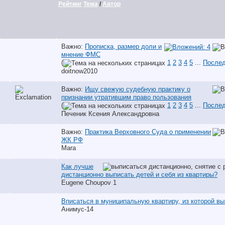
Рейтинг
Тема
/
Автор
Важно:
Прописка, размер доли и
мнение ФМС
(
1
2
3
4
5
...
Послед
doitnow2010
Важно:
Ищу свежую судебную практику о
признании утратившим право пользования
(
1
2
3
4
5
...
Послед
Печеник Ксения Александровна
Важно:
Практика Верховного Суда о применении
ЖК РФ
Mara
Как лучше
дистанционно выписать детей и себя из квартиры?
Eugene Choupov 1
Вписаться в муниципальную квартиру, из которой в
Анимус-14