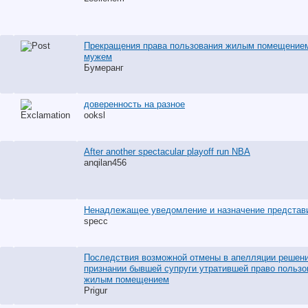
Прекращения права пользования жилым помещение
мужем
Бумеранг
доверенность на разное
ooksl
After another spectacular playoff run NBA
anqilan456
Ненадлежащее уведомление и назначение представ
specc
Последствия возможной отмены в апелляции решени
признании бывшей супруги утратившей право пользо
жилым помещением
Prigur