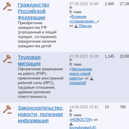
07.09.2025 10:48
2,465
27,2
Гражданство
Российской
В теме
«
Влияние
Федерации
установления...
»
Приобретение
от
Olga-pa
гражданства РФ
(упрощенный и общий
порядок, соглашение),
определение наличия
гражданства детей
07.09.2023 15:09
1,145
10,8
Трудовая
миграция
В теме
Оформление разрешения
«
Увольнение,
на работу (РНР),
поиск новой
привлечение иностранной
работы
» от
рабочей силы (ИРС),
migrastaff
трудовые отношения,
административная
ответственность
14.04.2022 15:41
13
790
Законодательство,
новости, полезная
В теме
«
НОВОСТИ!
» от
информация
levinebridge(LB)