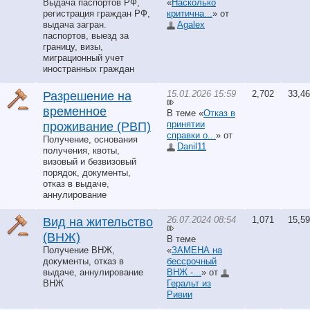
Выдача паспортов РФ,
«
Насколько
регистрация граждан РФ,
критична...
» от
выдача загран.
Agalex
паспортов, выезд за
границу, визы,
миграционный учет
иностранных граждан
15.01.2026 15:59
2,702
33,4
Разрешение на
временное
В теме «
Отказ в
принятии
проживание (РВП)
справки о...
» от
Получение, основания
Danil11
получения, квоты,
визовый и безвизовый
порядок, документы,
отказ в выдаче,
аннулирование
26.07.2024 08:54
1,071
15,5
Вид на жительство
(ВНЖ)
В теме
Получение ВНЖ,
«
ЗАМЕНА на
документы, отказ в
бессрочный
выдаче, аннулирование
ВНЖ -...
» от
ВНЖ
Геральт из
Ривии