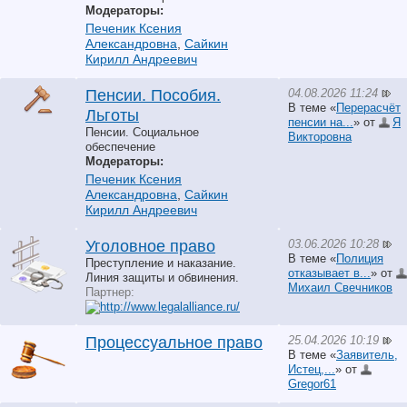
Модераторы:
Печеник Ксения
Александровна
,
Сайкин
Кирилл Андреевич
04.08.2026 11:24
Пенсии. Пособия.
В теме «
Перерасчёт
Льготы
пенсии на...
» от
Я
Пенсии. Социальное
Викторовна
обеспечение
Модераторы:
Печеник Ксения
Александровна
,
Сайкин
Кирилл Андреевич
03.06.2026 10:28
Уголовное право
В теме «
Полиция
Преступление и наказание.
отказывает в...
» от
Линия защиты и обвинения.
Михаил Свечников
Партнер:
25.04.2026 10:19
Процессуальное право
В теме «
Заявитель,
Истец,...
» от
Gregor61