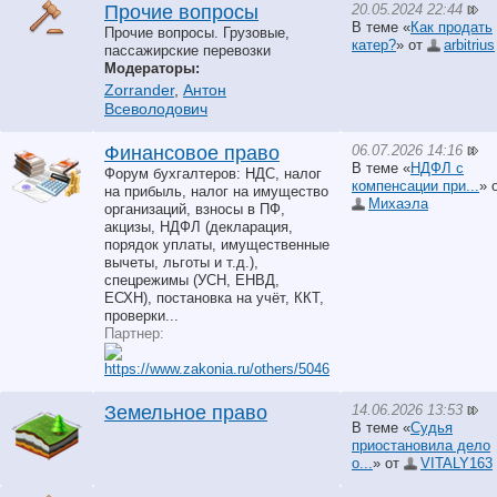
20.05.2024 22:44
Прочие вопросы
В теме «
Как продать
Прочие вопросы. Грузовые,
катер?
» от
arbitrius
пассажирские перевозки
Модераторы:
Zorrander
,
Антон
Всеволодович
06.07.2026 14:16
Финансовое право
В теме «
НДФЛ с
Форум бухгалтеров: НДС, налог
компенсации при...
» 
на прибыль, налог на имущество
Михаэла
организаций, взносы в ПФ,
акцизы, НДФЛ (декларация,
порядок уплаты, имущественные
вычеты, льготы и т.д.),
спецрежимы (УСН, ЕНВД,
ЕСХН), постановка на учёт, ККТ,
проверки...
Партнер:
14.06.2026 13:53
Земельное право
В теме «
Судья
приостановила дело
о...
» от
VITALY163