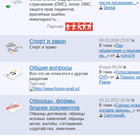
после посещения...
» 
страхование (ОМС), полис ОМС,
Dental
защита прав пациентов,
врачебные ошибки,
инвалидность...
Партнер:
09.03.2026 23:57
Спорт и закон
В теме «
Про
Спорт и право
объявления о прода
на...
» от
yulya74
Вчера 09:04
Общие вопросы
В теме «
Голосование
Все что не относится к другим
СНТ
» от
Геральт и
разделам
Ривии
Партнер:
15.12.2013 16:50
Образцы, формы,
В теме «
Срочно нуже
бланки документов
договор аренды...
» о
Образцы договоров, образцы
СветланаБ.
исковых заявлений, образцы
актов, жалобы, соглашения,
ходатайства, заявления...