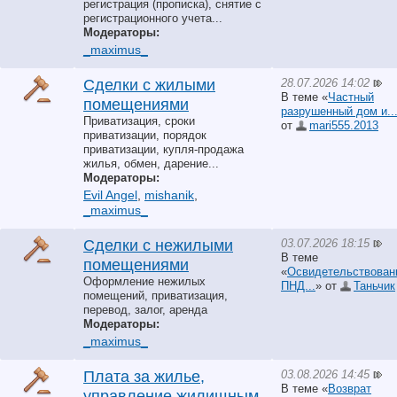
регистрация (прописка), снятие с
регистрационного учета...
Модераторы:
_maximus_
28.07.2026 14:02
Сделки с жилыми
В теме «
Частный
помещениями
разрушенный дом и..
Приватизация, сроки
от
mari555.2013
приватизации, порядок
приватизации, купля-продажа
жилья, обмен, дарение...
Модераторы:
Evil Angel
,
mishanik
,
_maximus_
03.07.2026 18:15
Сделки с нежилыми
В теме
помещениями
«
Освидетельствован
Оформление нежилых
ПНД...
» от
Таньчик
помещений, приватизация,
перевод, залог, аренда
Модераторы:
_maximus_
03.08.2026 14:45
Плата за жилье,
В теме «
Возврат
управление жилищным