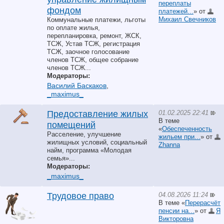
переплаты
фондом
платежей...
» от
Михаил Свечников
Коммунальные платежи, льготы
по оплате жилья,
перепланировка, ремонт, ЖСК,
ТСЖ, Устав ТСЖ, регистрация
ТСЖ, заочное голосование
членов ТСЖ, общее собрание
членов ТСЖ...
Модераторы:
Василий Баскаков
,
_maximus_
01.02.2025 22:41
Предоставление жилых
В теме
помещений
«
Обеспеченность
Расселение, улучшение
жильем при...
» от
жилищных условий, социальный
Zhanna
найм, программа «Молодая
семья»...
Модераторы:
_maximus_
04.08.2026 11:24
Трудовое право
В теме «
Перерасчёт
пенсии на...
» от
Я
Викторовна