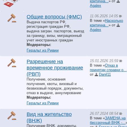
критична...
» от
Agalex
11.06.2026 14:05
Общие вопросы (ФМС)
В теме «
Насколько
Выдача паспортов РФ,
критична...
» от
регистрация граждан РФ,
Agalex
выдача загран. паспортов, выезд
за границу, визы, миграционный
учет иностранных граждан
Модераторы:
Геральт из Ривии
15.01.2026 15:59
Разрешение на
В теме «
Отказ в
временное проживание
принятии справки о...
(РВП)
от
Danil11
Получение, основания
получения, квоты, визовый и
безвизовый порядок, документы,
отказ в выдаче, аннулирование
Модераторы:
Геральт из Ривии
26.07.2024 08:54
Вид на жительство
В теме «
ЗАМЕНА на
(ВНЖ)
бессрочный ВНЖ -...
Получение ВНЖ, документы,