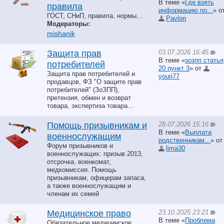
В теме «
Где взять
правила
информацию по...
» о
ГОСТ, СНиП, правила, нормы...
Pavlon
Модераторы:
mishanik
03.07.2026 16:45
Защита прав
В теме «
зозпп статья
потребителей
20 пункт 3
» от
Защита прав потребителей и
youri77
продавцов, ФЗ "О защите прав
потребителей" (ЗоЗПП),
претензия, обмен и возврат
товара, экспертиза товара...
28.07.2026 15:16
Помощь призывникам и
В теме «
Выплата
военнослужащим
родственникам...
» от
Форум призывников и
lima30
военнослужащих: призыв 2013,
отсрочка, военкомат,
медкомиссия. Помощь
призывникам, офицерам запаса,
а также военнослужащим и
членам их семей
23.10.2025 23:21
Медицинское право
В теме «
Проблема
Обязательное медицинское