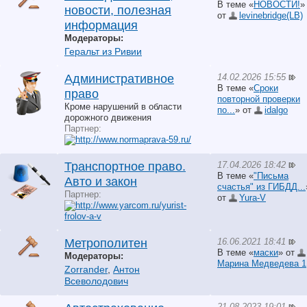
В теме «
НОВОСТИ!
»
новости, полезная
от
levinebridge(LB)
информация
Модераторы:
Геральт из Ривии
14.02.2026 15:55
Административное
В теме «
Сроки
право
повторной проверки
Кроме нарушений в области
по...
» от
idalgo
дорожного движения
Партнер:
17.04.2026 18:42
Транспортное право.
В теме «
"Письма
Авто и закон
счастья" из ГИБДД...
Партнер:
от
Yura-V
16.06.2021 18:41
Метрополитен
В теме «
маски
» от
Модераторы:
Марина Медведева 1
Zorrander
,
Антон
Всеволодович
21.08.2023 19:01