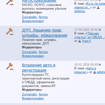
Автострахование
В теме «
Есть ли сро
КАСКО, ОСАГО, страховые
давности...
» от
выплаты, возмещение убытков
arbitrius
Модераторы:
Zorrander
,
Антон
Всеволодович
17.04.2026 18:42
ДТП. Лишение прав,
В теме «
"Письма
штрафы, обжалование
счастья" из ГИБДД...
Лишение прав, штрафы,
от
Yura-V
обжалование. ДТП
Модераторы:
Zorrander
,
Антон
Всеволодович
19.01.2024 09:49
Владение авто и
В теме «
Авто в
регистрация
розыске.
» от
arbitr
Купля-продажа ТС,
транспортный налог, регистрация
в ГИБДД, оформление
документов, замена ВУ
Модераторы:
Zorrander
,
Антон
Всеволодович