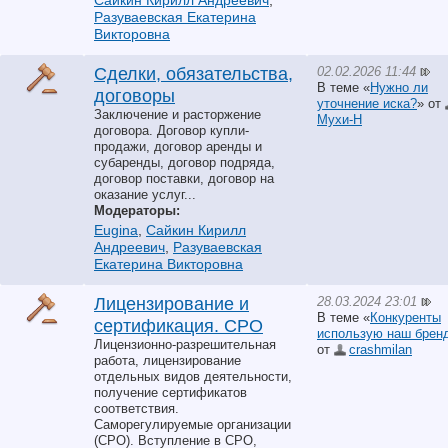
Сайкин Кирилл Андреевич
,
Разуваевская Екатерина
Викторовна
02.02.2026 11:44
Сделки, обязательства,
В теме «
Нужно ли
договоры
уточнение иска?
» от
Заключение и расторжение
Мухи-Н
договора. Договор купли-
продажи, договор аренды и
субаренды, договор подряда,
договор поставки, договор на
оказание услуг...
Модераторы:
Eugina
,
Сайкин Кирилл
Андреевич
,
Разуваевская
Екатерина Викторовна
28.03.2024 23:01
Лицензирование и
В теме «
Конкуренты
сертификация. СРО
использую наш брен
Лицензионно-разрешительная
от
crashmilan
работа, лицензирование
отдельных видов деятельности,
получение сертификатов
соответствия.
Саморегулируемые организации
(СРО). Вступление в СРО,