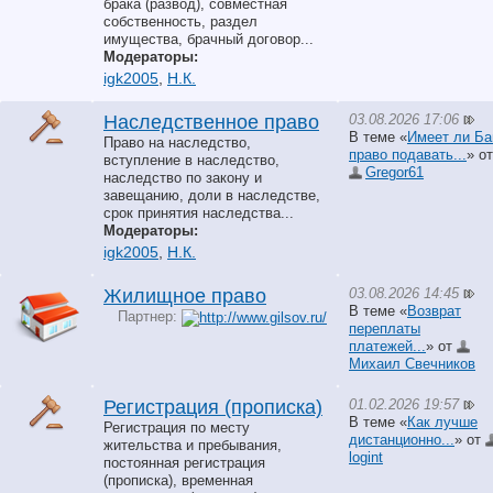
брака (развод), совместная
собственность, раздел
имущества, брачный договор...
Модераторы:
igk2005
,
Н.К.
03.08.2026 17:06
Наследственное право
В теме «
Имеет ли Ба
Право на наследство,
право подавать...
» от
вступление в наследство,
Gregor61
наследство по закону и
завещанию, доли в наследстве,
срок принятия наследства...
Модераторы:
igk2005
,
Н.К.
03.08.2026 14:45
Жилищное право
В теме «
Возврат
Партнер:
переплаты
платежей...
» от
Михаил Свечников
01.02.2026 19:57
Регистрация (прописка)
В теме «
Как лучше
Регистрация по месту
дистанционно...
» от
жительства и пребывания,
logint
постоянная регистрация
(прописка), временная