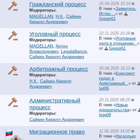
25.04.2026 10:19
Гражданский процесс
В теме «
Заявитель,
Модераторы:
Истец,...
» от
MAGELLAN
,
Н.К.
,
Сайкин
Gregor61
Кирилл Андреевич
22.11.2025 10:28
Уголовный процесс
В теме «
Уголовные
Модераторы:
дела в отношении...
»
MAGELLAN
,
Антон
от
Gregor61
Всеволодович
,
Legalalliance
,
Сайкин Кирилл Андреевич
30.08.2025 16:22
Арбитражный процесс
В теме «
Конкурент
Модераторы:
подал в
Н.К.
,
Сайкин Кирилл
Арбитражный...
» от
Андреевич
ta495
20.11.2025 08:25
Административный
В теме «
Новые
процесс
доказательства
» от
Модераторы:
logg08
Сайкин Кирилл Андреевич
11.06.2026 14:05
Миграционное право
В теме «
Насколько