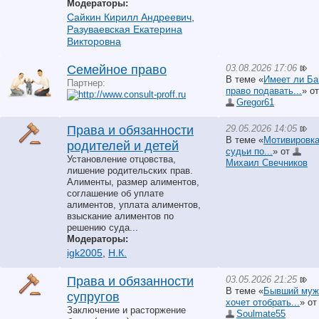
Модераторы:
Сайкин Кирилл Андреевич
,
Разуваевская Екатерина
Викторовна
03.08.2026 17:06
Семейное право
В теме «
Имеет ли Ба
Партнер:
право подавать...
» от
Gregor61
29.05.2026 14:05
Права и обязанности
В теме «
Мотивировк
родителей и детей
судьи по...
» от
Установление отцовства,
Михаил Свечников
лишение родительских прав.
Алименты, размер алиментов,
соглашение об уплате
алиментов, уплата алиментов,
взыскание алиментов по
решению суда...
Модераторы:
igk2005
,
Н.К.
03.05.2026 21:25
Права и обязанности
В теме «
Бывший муж
супругов
хочет отобрать...
» от
Заключение и расторжение
Soulmate55