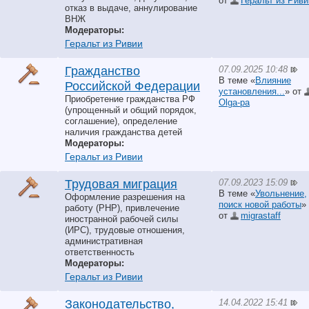
от
Геральт из Риви
отказ в выдаче, аннулирование
ВНЖ
Модераторы:
Геральт из Ривии
07.09.2025 10:48
Гражданство
В теме «
Влияние
Российской Федерации
установления...
» от
Приобретение гражданства РФ
Olga-pa
(упрощенный и общий порядок,
соглашение), определение
наличия гражданства детей
Модераторы:
Геральт из Ривии
07.09.2023 15:09
Трудовая миграция
В теме «
Увольнение,
Оформление разрешения на
поиск новой работы
»
работу (РНР), привлечение
от
migrastaff
иностранной рабочей силы
(ИРС), трудовые отношения,
административная
ответственность
Модераторы:
Геральт из Ривии
14.04.2022 15:41
Законодательство,