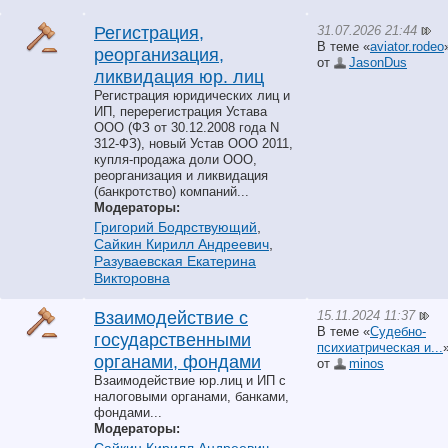
31.07.2026 21:44
Регистрация,
В теме «
aviator.rodeo
реорганизация,
от
JasonDus
ликвидация юр. лиц
Регистрация юридических лиц и
ИП, перерегистрация Устава
ООО (ФЗ от 30.12.2008 года N
312-ФЗ), новый Устав ООО 2011,
купля-продажа доли ООО,
реорганизация и ликвидация
(банкротство) компаний...
Модераторы:
Григорий Бодрствующий
,
Сайкин Кирилл Андреевич
,
Разуваевская Екатерина
Викторовна
15.11.2024 11:37
Взаимодействие с
В теме «
Судебно-
государственными
психиатрическая и...
органами, фондами
от
minos
Взаимодействие юр.лиц и ИП с
налоговыми органами, банками,
фондами...
Модераторы: