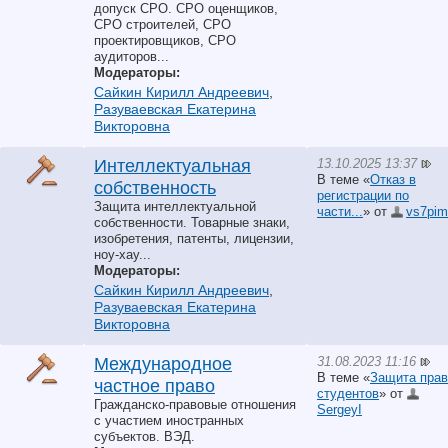
допуск СРО. СРО оценщиков,
СРО строителей, СРО
проектировщиков, СРО
аудиторов...
Модераторы:
Сайкин Кирилл Андреевич
,
Разуваевская Екатерина
Викторовна
13.10.2025 13:37
Интеллектуальная
В теме «
Отказ в
собственность
регистрации по
Защита интеллектуальной
части...
» от
vs7pim
собственности. Товарные знаки,
изобретения, патенты, лицензии,
ноу-хау...
Модераторы:
Сайкин Кирилл Андреевич
,
Разуваевская Екатерина
Викторовна
31.08.2023 11:16
Международное
В теме «
Защита прав
частное право
студентов
» от
Гражданско-правовые отношения
SergeyI
с участием иностранных
субъектов. ВЭД.