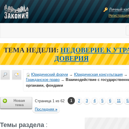
Личный ка
Регистраци
ТЕМА НЕДЕЛИ:
НЕДОВЕРИЕ К УТР
ДОВЕРИЯ
Юридический форум
→
Юридическая консультация
→
Гражданское право
→
Взаимодействие с государствен
органами, фондами
Новая
1
2
3
4
5
6
11
5
Страница 1 из 62
тема
Последняя
»
Темы раздела
: