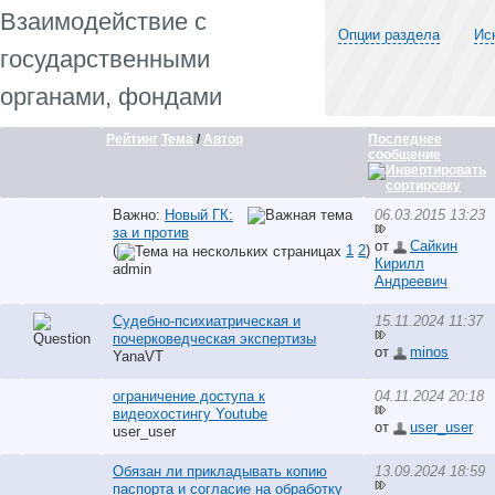
Взаимодействие с
Опции раздела
Ис
государственными
органами, фондами
Рейтинг
Тема
/
Автор
Последнее
сообщение
Важно:
Новый ГК:
06.03.2015 13:23
за и против
от
Сайкин
(
1
2
)
Кирилл
аdmin
Андреевич
Судебно-психиатрическая и
15.11.2024 11:37
почерковедческая экспертизы
от
minos
YanaVT
ограничение доступа к
04.11.2024 20:18
видеохостингу Youtube
от
user_user
user_user
Обязан ли прикладывать копию
13.09.2024 18:59
паспорта и согласие на обработку