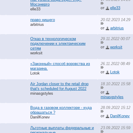
Мосэнерго
от
elle33
elle33
право нищего
20.02.2023 14:29
arbitrius
от
arbitrius
Отказ в технологическом
29.11.2022 00:07
подключении к электрическим
от
worksit
сетям
worksit
«Законный» способ воровства из
26.11.2022 08:49
магазина.
от
Lotok
Lotok
Air Jordan closer to the retail drop
18.10.2022 15:58
that's scheduled for August 2022
от
minasgstyles
minasgstyles
Вода в газовом коллекторе - куда
28.09.2022 15:12
обращаться ?
от
DanilKonev
DanilKonev
Льготные выплаты федеральные и
23.09.2022 15:59
региональные.