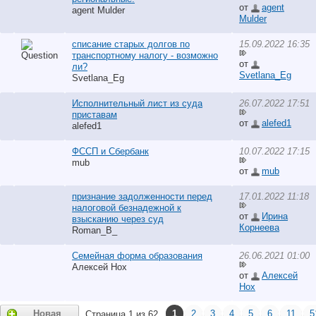
от
agent
agent Mulder
Mulder
списание старых долгов по
15.09.2022 16:35
транспортному налогу - возможно
от
ли?
Svetlana_Eg
Svetlana_Eg
Исполнительный лист из суда
26.07.2022 17:51
приставам
от
alefed1
alefed1
ФССП и Сбербанк
10.07.2022 17:15
mub
от
mub
признание задолженности перед
17.01.2022 11:18
налоговой безнадежной к
от
Ирина
взысканию через суд
Корнеева
Roman_B_
Семейная форма образования
26.06.2021 01:00
Алексей Нох
от
Алексей
Нох
Новая
1
2
3
4
5
6
11
5
Страница 1 из 62