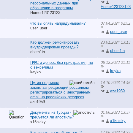
от
персональных данных при
Homer123123123
обращении в госорганы
Homer123123123
что вы опять напридумывали?
07.04.2024 02:52
user_user
от
user_user
Кто должен ремонтировать
23.01.2024 13:13
внутридворовые проезды?
от
chem1in
chem1in
НФС и допрос без пристрастия, но
06.12.2023 21:11
с векселями
от
keyko
keyko
Путин подписал
14.10.2023 14:46
закон, запрещающий россиянам
от
aze1959
регистрироваться с иностранным
email на российских ресурсах
aze1959
Документы из Турции -
01.06.2023 13:37
требуется ли апостиль?
от
x15nicky
x15nicky
Как узнать когда будет суд?
17.05.2023 14:23