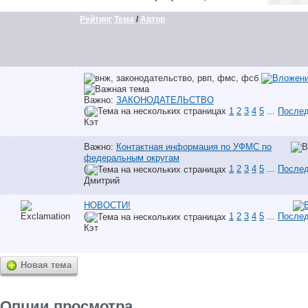
Рейтинг
Тема
/
Автор
Важно:
ЗАКОНОДАТЕЛЬСТВО
(
1
2
3
4
5
...
Послед
Кэт
Важно:
Контактная информация по УФМС по
федеральным округам
(
1
2
3
4
5
...
Послед
Дмитрий
НОВОСТИ!
(
1
2
3
4
5
...
Послед
Кэт
Новая тема
Опции просмотра