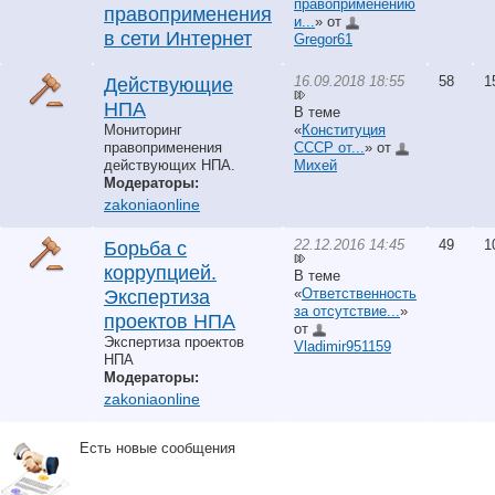
правоприменению
правоприменения
и...
» от
в сети Интернет
Gregor61
16.09.2018 18:55
58
1
Действующие
НПА
В теме
Мониторинг
«
Конституция
правоприменения
СССР от...
» от
действующих НПА.
Михей
Модераторы:
zakoniaonline
22.12.2016 14:45
49
1
Борьба с
коррупцией.
В теме
«
Ответственность
Экспертиза
за отсутствие...
»
проектов НПА
от
Экспертиза проектов
Vladimir951159
НПА
Модераторы:
zakoniaonline
Есть новые сообщения