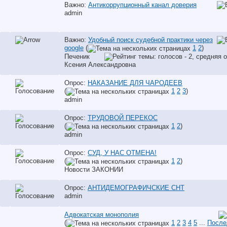
Важно:
Антикоррупционный канал доверия
аdmin
Важно:
Удобный поиск судебной практики через
google
(
1
2
)
Печеник
Ксения Александровна
Опрос:
НАКАЗАНИЕ ДЛЯ ЧАРОДЕЕВ
(
1
2
3
)
аdmin
Опрос:
ТРУДОВОЙ ПЕРЕКОС
(
1
2
)
аdmin
Опрос:
СУД, У НАС ОТМЕНА!
(
1
2
)
Новости ЗАКОНИИ
Опрос:
АНТИДЕМОГРАФИЧСКИЕ СНТ
аdmin
Адвокатская монополия
(
1
2
3
4
5
...
После