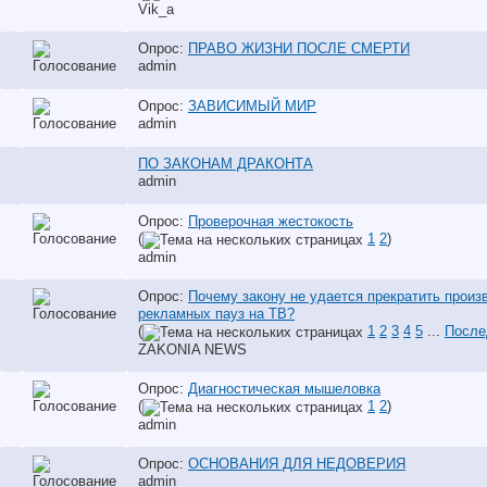
Vik_a
Опрос:
ПРАВО ЖИЗНИ ПОСЛЕ СМЕРТИ
аdmin
Опрос:
ЗАВИСИМЫЙ МИР
аdmin
ПО ЗАКОНАМ ДРАКОНТА
аdmin
Опрос:
Проверочная жестокость
(
1
2
)
аdmin
Опрос:
Почему закону не удается прекратить произ
рекламных пауз на ТВ?
(
1
2
3
4
5
...
После
ZAKONIA NEWS
Опрос:
Диагностическая мышеловка
(
1
2
)
аdmin
Опрос:
ОСНОВАНИЯ ДЛЯ НЕДОВЕРИЯ
аdmin