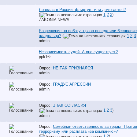
Ловелас в России: флиртует или домогается?
(
1
2
3
)
ZAKONIA NEWS
Разрешение на собаку: право соседа или бесправие
владельца?
(
1
2
3
аdmin
Независимость судей. А она существует?
ppk16r
Опрос:
НЕ ТАК ПРИЗНАЛСЯ
аdmin
Опрос:
ГРАДУС АГРЕССИИ
аdmin
Опрос:
ЗНАК СОГЛАСИЯ
(
1
2
3
)
аdmin
Опрос:
Семейная ответственность за теракт. Проти
терроризму или расплата «за компанию»?
(
1
2
)