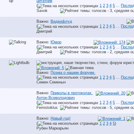
цитатник
(
1
2
3
4
5
...
Послед
Saчok
Важно:
Видеофлуд
(
1
2
3
4
5
...
Послед
Дмитрий
Важно:
Юмор
(
1
2
3
4
5
...
Послед
Дмитрий
Важно:
Поэма о нашем форуме.
(
1
2
3
4
5
...
Послед
Семен Семеныч
Важно:
Приколы в протоколах.
Антон Всеволодович
(
1
2
3
4
5
...
Послед
Femistoklus
Важно:
Новый год!
(
1
2
3
4
5
)
Рубен Маркарьян