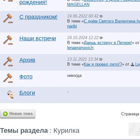
рождения!
MAGELLAN
19.06.2022 00:42
С праздником!
В теме «
С днём Святого Валентина (он
naribi
24.10.2024 12:22
Наши встречи
В теме «
Даешь встречу в Питере!
» о
lenaeramovich
13.11.2021 13:34
Архив
В теме «
Как я провел лето!?
» от
Le
никогда
Фото
-
Блоги
Новая тема
Страница 
Темы раздела
: Курилка