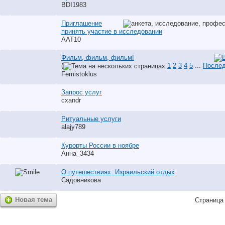
BDI1983
Приглашение
принять участие в исследовании
AAT10
Фильм, фильм, фильм!
(
1
2
3
4
5
...
Послед
Femistoklus
Запрос услуг
cxandr
Ритуальные услуги
alajy789
Курорты России в ноябре
Анна_3434
О путешествиях: Израильский отдых
Садовникова
Новая тема
Страница 