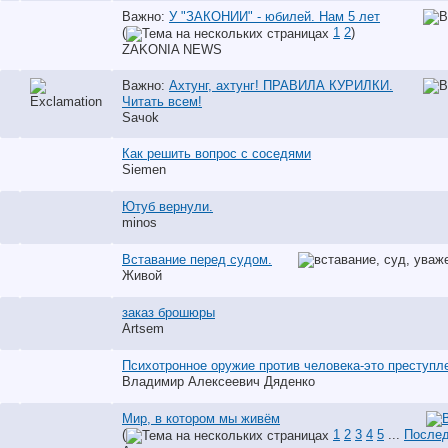
Важно:
У "ЗАКОНИИ" - юбилей. Нам 5 лет
(
1
2
)
ZAKONIA NEWS
Важно:
Ахтунг, ахтунг! ПРАВИЛА КУРИЛКИ.
Читать всем!
Saчok
Как решить вопрос с соседями
Siemen
Ютуб вернули.
minos
Вставание перед судом.
Живой
заказ брошюры
Artsem
Психотронное оружие против человека-это преступл
Владимир Алексеевич Дяденко
Мир, в котором мы живём
(
1
2
3
4
5
...
Послед