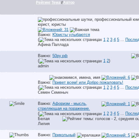
Рейтинг
Тема
/
Автор
Важно:
Юристы улыбаются
(
1
2
3
4
5
...
Послед
Афина Паллада
Важно:
50ру.рф
(
1
2
)
аdmin
Важно:
Привет всем! или Добро пожаловать!
(
1
2
3
4
5
...
Послед
Семен Семеныч
Важно:
Афоризм - мысль,
стреляющая на поражение.
(
1
2
3
4
5
...
Послед
Белая
Лилия
Важно:
Прикольный