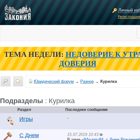
Личный ка
Регистраци
ТЕМА НЕДЕЛИ:
НЕДОВЕРИЕ К УТР
ДОВЕРИЯ
Юридический форум
→
Разное
→
Курилка
Подразделы
: Курилка
Раздел
Последнее сообщение
-
Игры
15.07.2019 10:43
С Днем
В теме «
84sunny84, с Днем Рождения!