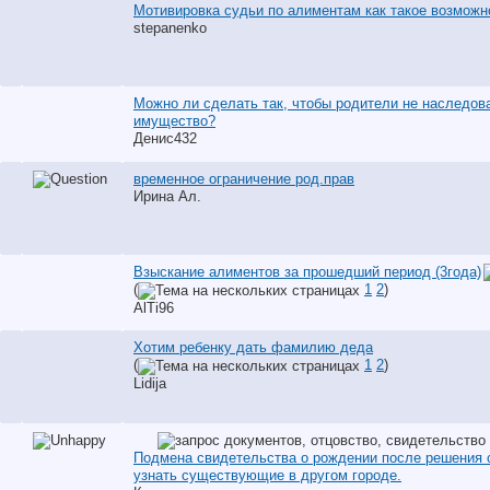
Мотивировка судьи по алиментам как такое возможн
stepanenko
Можно ли сделать так, чтобы родители не наследов
имущество?
Денис432
временное ограничение род.прав
Ирина Ал.
Взыскание алиментов за прошедший период (3года)
(
1
2
)
AlTi96
Хотим ребенку дать фамилию деда
(
1
2
)
Lidija
Подмена свидетельства о рождении после решения с
узнать существующие в другом городе.