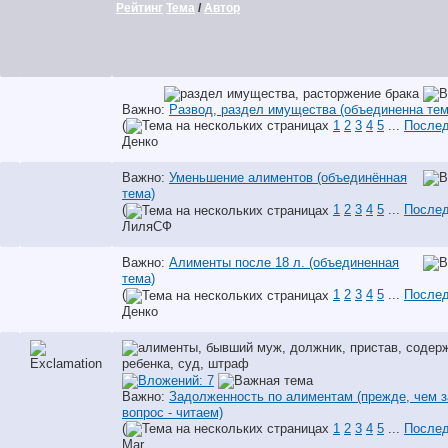
Рейтинг
Тема
/
Автор
Важно:
Развод, раздел имущества (объединенна тем
(
1
2
3
4
5
...
Послед
Денко
Важно:
Уменьшение алиментов (объединённая
тема)
(
1
2
3
4
5
...
Послед
ЛиляСФ
Важно:
Алименты после 18 л. (объединенная
тема)
(
1
2
3
4
5
...
Послед
Денко
Важно:
Задолженность по алиментам (прежде, чем з
вопрос - читаем)
(
1
2
3
4
5
...
Послед
Mar