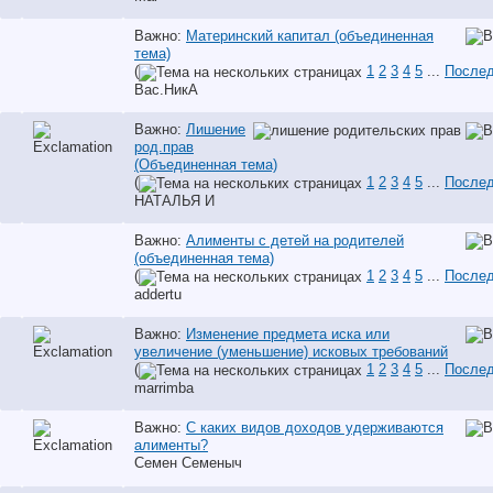
Важно:
Материнский капитал (объединенная
тема)
(
1
2
3
4
5
...
Послед
Вас.НикА
Важно:
Лишение
род.прав
(Объединенная тема)
(
1
2
3
4
5
...
Послед
НАТАЛЬЯ И
Важно:
Алименты с детей на родителей
(объединенная тема)
(
1
2
3
4
5
...
Послед
addertu
Важно:
Изменение предмета иска или
увеличение (уменьшение) исковых требований
(
1
2
3
4
5
...
Послед
marrimba
Важно:
С каких видов доходов удерживаются
алименты?
Семен Семеныч