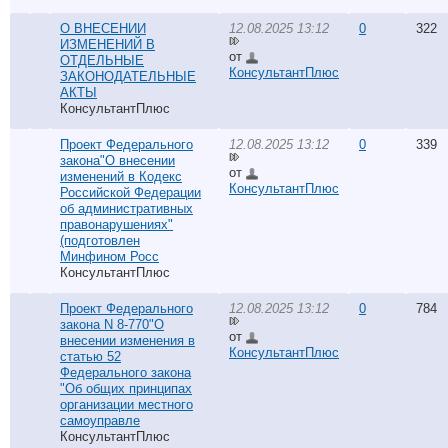
О ВНЕСЕНИИ
12.08.2025 13:12
0
322
ИЗМЕНЕНИЙ В
от
ОТДЕЛЬНЫЕ
КонсультантПлюс
ЗАКОНОДАТЕЛЬНЫЕ
АКТЫ
КонсультантПлюс
Проект Федерального
12.08.2025 13:12
0
339
закона"О внесении
от
изменений в Кодекс
КонсультантПлюс
Российской Федерации
об административных
правонарушениях"
(подготовлен
Минфином Росс
КонсультантПлюс
Проект Федерального
12.08.2025 13:12
0
784
закона N 8-770"О
от
внесении изменения в
КонсультантПлюс
статью 52
Федерального закона
"Об общих принципах
организации местного
самоуправле
КонсультантПлюс