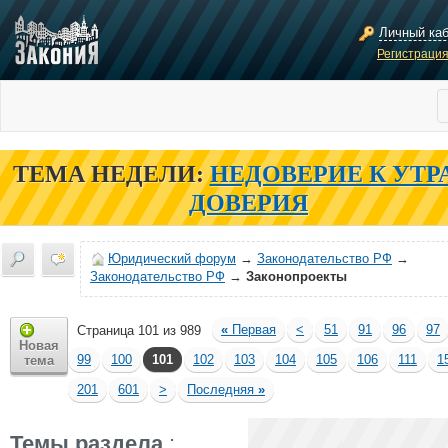
Личный ка
Регистраци
ТЕМА НЕДЕЛИ:
НЕДОВЕРИЕ К УТР
ДОВЕРИЯ
Юридический форум
→
Законодательство РФ
→
Законодательство РФ
→
Законопроекты
«
Первая
<
51
91
96
97
Страница 101 из 989
Новая
99
100
101
102
103
104
105
106
111
1
тема
201
601
>
Последняя
»
Темы раздела
: