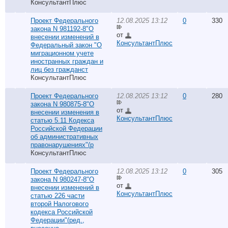
КонсультантПлюс
Проект Федерального
12.08.2025 13:12
0
330
закона N 981192-8"О
от
внесении изменений в
КонсультантПлюс
Федеральный закон "О
миграционном учете
иностранных граждан и
лиц без гражданст
КонсультантПлюс
Проект Федерального
12.08.2025 13:12
0
280
закона N 980875-8"О
от
внесении изменения в
КонсультантПлюс
статью 5.11 Кодекса
Российской Федерации
об административных
правонарушениях"(р
КонсультантПлюс
Проект Федерального
12.08.2025 13:12
0
305
закона N 980247-8"О
от
внесении изменений в
КонсультантПлюс
статью 226 части
второй Налогового
кодекса Российской
Федерации"(ред.,