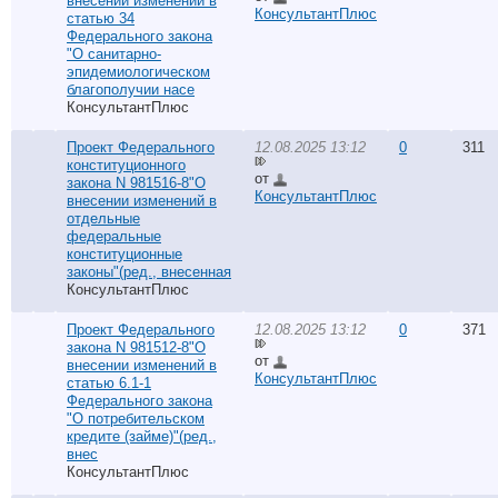
внесении изменений в
КонсультантПлюс
статью 34
Федерального закона
"О санитарно-
эпидемиологическом
благополучии насе
КонсультантПлюс
Проект Федерального
12.08.2025 13:12
0
311
конституционного
от
закона N 981516-8"О
КонсультантПлюс
внесении изменений в
отдельные
федеральные
конституционные
законы"(ред., внесенная
КонсультантПлюс
Проект Федерального
12.08.2025 13:12
0
371
закона N 981512-8"О
от
внесении изменений в
КонсультантПлюс
статью 6.1-1
Федерального закона
"О потребительском
кредите (займе)"(ред.,
внес
КонсультантПлюс