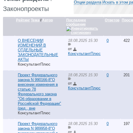
Опции раздела
Искать в этом р
Законопроекты
Рейтинг
Тема
/
Автор
Последнее
Ответов
Просм
сообщение
О ВНЕСЕНИИ
18.08.2025 15:30
0
422
ИЗМЕНЕНИЙ В
от
ОТДЕЛЬНЫЕ
КонсультантПлюс
ЗАКОНОДАТЕЛЬНЫЕ
АКТЫ
КонсультантПлюс
Проект Федерального
18.08.2025 15:30
0
201
закона N 990166-8"О
от
внесении изменения в
КонсультантПлюс
статью 78
Федерального закона
"Об образовании в
Российской Федерации"
(ред., вне
КонсультантПлюс
Проект Федерального
18.08.2025 15:30
0
197
закона N 989958-8"О
от