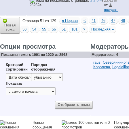
(
1
2
3
4
)
23:41
25252e
от
полуэкт
«
Первая
<
41
46
47
48
Страница 51 из 129
Новая
53
54
55
56
61
101
>
Последняя
»
тема
Опции просмотра
Модератор
Показаны темы с 1001 по 1020 из 2568
Модераторы : 6
raus
,
Северянин-ipri
Критерий
Порядок
Королева
,
Legalallia
сортировки
отображения
Показать
Новые
Популяр
сообщения
сообще