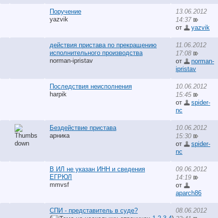
Поручение
13.06.2012
yazvik
14:37
от
yazvik
действия пристава по прекращению
11.06.2012
исполнительного производства
17:08
norman-ipristav
от
norman-
ipristav
Последствия неисполнения
10.06.2012
harpik
15:45
от
spider-
nc
Бездействие пристава
10.06.2012
арника
15:30
от
spider-
nc
В ИЛ не указан ИНН и сведения
09.06.2012
ЕГРЮЛ
14:19
mmvsf
от
aparch86
СПИ - представитель в суде?
08.06.2012