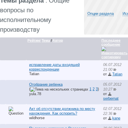
Темы раздела
: Общие
вопросы по
Опции раздела
Ис
исполнительному
производству
Рейтинг
Тема
/
Автор
Последнее
сообщение
исправление даты входящей
06.07.2012
корреспонденции
21:00
Tatian
от
Tatian
Отобрание ребенка
05.07.2012
(
1
2
3
)
10:27
yula.78
от
serbernat
Акт об отсутствии должника по месту
02.07.2012
нахождения. Как оспорить?
22:36
wildhorse
от
kane