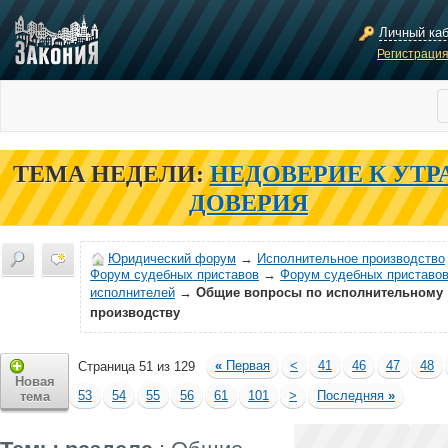
Личный ка
Регистраци
ТЕМА НЕДЕЛИ:
НЕДОВЕРИЕ К УТР
ДОВЕРИЯ
Юридический форум
→
Исполнительное производство
Форум судебных приставов
→
Форум судебных приставов
исполнителей
→
Общие вопросы по исполнительному
производству
«
Первая
<
41
46
47
48
Страница 51 из 129
Новая
53
54
55
56
61
101
>
Последняя
»
тема