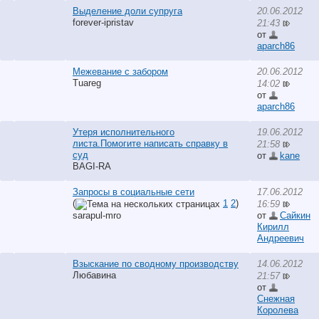
Выделение доли супруга
20.06.2012
forever-ipristav
21:43
от
aparch86
Межевание с забором
20.06.2012
Tuareg
14:02
от
aparch86
Утеря исполнительного
19.06.2012
листа.Помогите написать справку в
21:58
суд
от
kane
BAGI-RA
Запросы в социальные сети
17.06.2012
(
1
2
)
16:59
sarapul-mro
от
Сайкин
Кирилл
Андреевич
Взыскание по сводному производству
14.06.2012
Любавина
21:57
от
Снежная
Королева