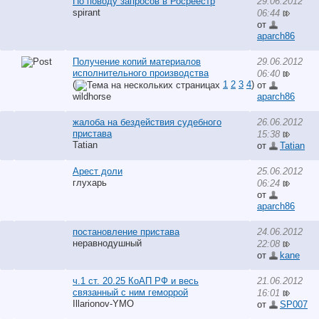
По поводу запросов в Росреестр
29.06.2012
spirant
06:44
от
aparch86
Получение копий материалов
29.06.2012
исполнительного производства
06:40
(
1
2
3
4
)
от
wildhorse
aparch86
жалоба на бездействия судебного
26.06.2012
пристава
15:38
Tatian
от
Tatian
Арест доли
25.06.2012
глухарь
06:24
от
aparch86
постановление пристава
24.06.2012
неравнодушный
22:08
от
kane
ч.1 ст. 20.25 КоАП РФ и весь
21.06.2012
связанный с ним геморрой
16:01
Illarionov-YMO
от
SP007