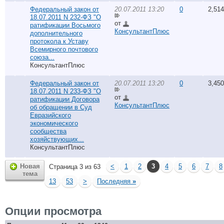
Федеральный закон от
20.07.2011 13:20
0
2,514
18.07.2011 N 232-ФЗ "О
от
ратификации Восьмого
КонсультантПлюс
дополнительного
протокола к Уставу
Всемирного почтового
союза...
КонсультантПлюс
Федеральный закон от
20.07.2011 13:20
0
3,450
18.07.2011 N 233-ФЗ "О
от
ратификации Договора
КонсультантПлюс
об обращении в Суд
Евразийского
экономического
сообщества
хозяйствующих...
КонсультантПлюс
Новая
<
1
2
3
4
5
6
7
8
Страница 3 из 63
тема
13
53
>
Последняя
»
Опции просмотра