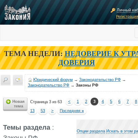
Личный ка
Регистраци
ТЕМА НЕДЕЛИ:
НЕДОВЕРИЕ К УТР
ДОВЕРИЯ
Юридический форум
→
Законодательство РФ
→
Законодательство РФ
→
Законы РФ
Новая
<
1
2
3
4
5
6
7
8
Страница 3 из 63
тема
13
53
>
Последняя
»
Темы раздела
:
Опции раздела
Искать в этом р
Законы РФ