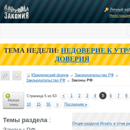
Личный ка
Регистраци
ТЕМА НЕДЕЛИ:
НЕДОВЕРИЕ К УТР
ДОВЕРИЯ
Юридический форум
→
Законодательство РФ
→
Законодательство РФ
→
Законы РФ
<
1
2
3
4
5
6
7
8
Страница 5 из 63
Новая
10
15
55
>
Последняя
»
тема
Темы раздела
:
Опции раздела
Искать в этом р
Законы РФ