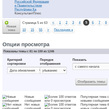
Российской Федерации
и Правительством
Республики Ка
КонсультантПлюс
<
1
2
3
4
5
6
7
8
Страница 5 из 63
Новая
10
15
55
>
Последняя
»
тема
Опции просмотра
Показаны темы с 81 по 100 из 1246
Критерий
Порядок
Показать
сортировки
отображения
Новые
Популярная тема с
сообщения
новыми сообщени
Нет новых
Популярная тема б
сообщений
новых сообщений