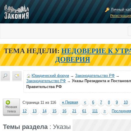
Личный ка
Регистраци
ТЕМА НЕДЕЛИ:
НЕДОВЕРИЕ К УТР
ДОВЕРИЯ
Юридический форум
→
Законодательство РФ
→
Законодательство РФ
→
Указы Президента и Постанов
Правительства РФ
«
Первая
<
6
7
8
9
10
Страница 11 из 116
Новая
12
13
14
15
16
21
61
111
>
Последня
тема
Темы раздела
: Указы