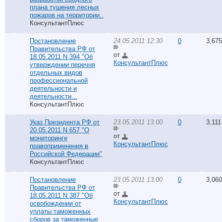
плана тушения лесных
пожаров на территории..
КонсультантПлюс
Постановление
24.05.2011 12:30
0
3,675
Правительства РФ от
от
18.05.2011 N 394 "Об
КонсультантПлюс
утверждении перечня
отдельных видов
профессиональной
деятельности и
деятельности...
КонсультантПлюс
Указ Президента РФ от
23.05.2011 13:00
0
3,111
20.05.2011 N 657 "О
от
мониторинге
КонсультантПлюс
правоприменения в
Российской Федерации"
КонсультантПлюс
Постановление
23.05.2011 13:00
0
3,060
Правительства РФ от
от
18.05.2011 N 387 "Об
КонсультантПлюс
освобождении от
уплаты таможенных
сборов за таможенные