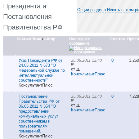
Президента и
Опции раздела
Искать в этом р
Постановления
Правительства РФ
Рейтинг
Тема
/
Автор
Последнее
Ответов
Просм
сообщение
Указ Президента РФ от
25.05.2011 12:40
0
3,250
24.05.2011 N 673 "О
от
Федеральной службе по
КонсультантПлюс
интеллектуальной
собственности"
КонсультантПлюс
Постановление
25.05.2011 12:40
0
7,228
Правительства РФ от
от
06.05.2011 N 354 "О
КонсультантПлюс
предоставлении
коммунальных услуг
собственникам и
пользователям
помещений...
КонсультантПлюс