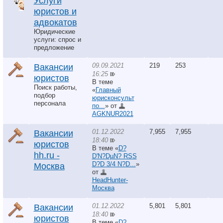
Услуги
юристов и
адвокатов
Юридические
услуги: спрос и
предложение
09.09.2021
219
253
Вакансии
16:25
юристов
В теме
Поиск работы,
«
Главный
подбор
юрисконсульт
персонала
по...
» от
AGKNUR2021
01.12.2022
7,955
7,955
Вакансии
18:40
юристов
В теме «
D?
hh.ru -
D'N?DµN? RSS
D?D 3/4 N?D...
»
Москва
от
HeadHunter-
Москва
01.12.2022
5,801
5,801
Вакансии
18:40
юристов
В теме «
D?