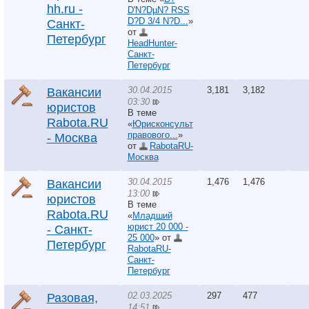
hh.ru -
D'N?DµN? RSS
D?D 3/4 N?D...
»
Санкт-
от
Петербург
HeadHunter-
Санкт-
Петербург
30.04.2015
3,181
3,182
Вакансии
03:30
юристов
В теме
Rabota.RU
«
Юрисконсульт
правового...
»
- Москва
от
RabotaRU-
Москва
30.04.2015
1,476
1,476
Вакансии
13:00
юристов
В теме
Rabota.RU
«
Младший
юрист 20 000 -
- Санкт-
25 000
» от
Петербург
RabotaRU-
Санкт-
Петербург
02.03.2025
297
477
Разовая,
14:51