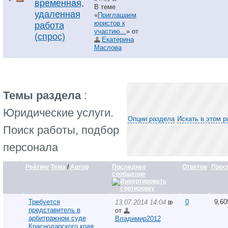
временная,
В теме
удаленная
«
Приглашаем
юристов к
работа
участию...
» от
(спрос)
Екатерина
Маслова
Темы раздела
:
Юридические услуги.
Опции раздела
Искать в этом р
Поиск работы, подбор
персонала
Рейтинг
Тема
/
Автор
Последнее
Ответов
Прос
сообщение
Требуется
0
9,60
13.07.2014 14:04
представитель в
от
арбитражном суде
Владимир2012
Краснодарского края