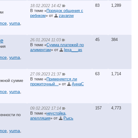
83
1,289
18.02.2022 14:42
В теме «
Порядок общения с
ми
ребнком
» от
zavarow
ance
,
yuma
,
45
384
26.01.2024 11:03
ке
В теме «
Сумма платежей по
ния
алиментам
» от
lexa___as
ance
,
yuma
,
63
1,714
27.09.2023 21:37
В теме «
Применяется ли
нежной сумме
прожиточный...
» от
АннаС
ance
,
yuma
,
157
4,773
09.02.2022 17:14
В теме «
неустойка,
женности по
апелляция
» от
Рысь
ance
,
yuma
,