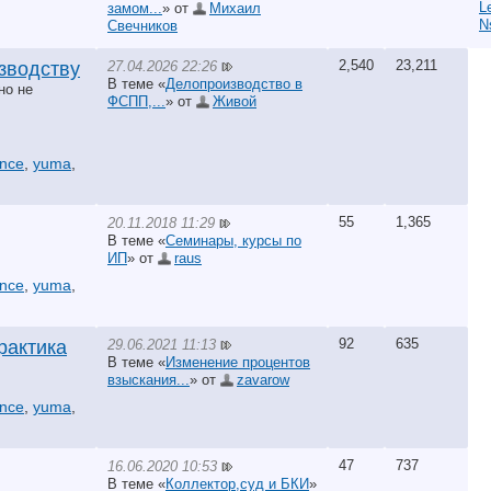
L
замом...
» от
Михаил
N
Свечников
2,540
23,211
27.04.2026 22:26
зводству
В теме «
Делопроизводство в
но не
ФСПП,...
» от
Живой
ance
,
yuma
,
55
1,365
20.11.2018 11:29
В теме «
Семинары, курсы по
ИП
» от
raus
ance
,
yuma
,
92
635
29.06.2021 11:13
рактика
В теме «
Изменение процентов
взыскания...
» от
zavarow
ance
,
yuma
,
47
737
16.06.2020 10:53
В теме «
Коллектор,суд и БКИ
»