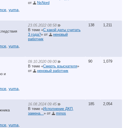
от
NsNord
ance
,
yuma
,
138
1,211
23.05.2022 08:58
В теме «
С какой даты считать
следствия
3 года?
» от
неновый
работник
ance
,
yuma
,
90
1,079
09.10.2020 09:00
В теме «
Смерть взыскателя
»
от
неновый работник
о и
ance
,
yuma
,
185
2,054
16.08.2024 09:45
В теме «
Исполнение ДКП,
жника
замена...
» от
minos
ance
,
yuma
,