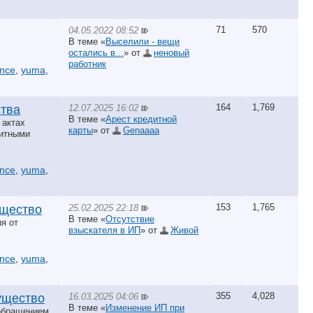
71
570
04.05.2022 08:52
В теме «
Выселили - вещи
остались в...
» от
неновый
работник
ance
,
yuma
,
164
1,769
12.07.2025 16:02
тва
В теме «
Арест кредитной
 актах
карты
» от
Genaaaa
дитными
ance
,
yuma
,
153
1,765
25.02.2025 22:18
ущество
В теме «
Отсутствие
я от
взыскателя в ИП
» от
Живой
ance
,
yuma
,
355
4,028
16.03.2025 04:06
ущество
В теме «
Изменение ИП при
 обращением