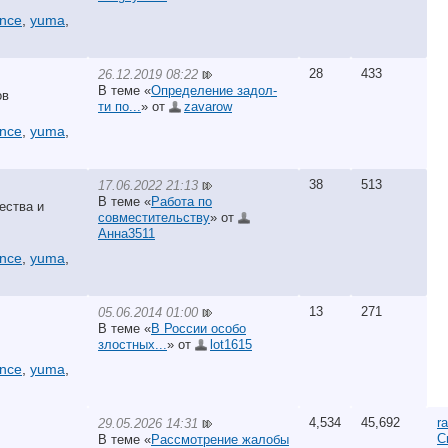
ance
,
yuma
,
28
433
26.12.2019 08:22
В теме «
Определение задол-
ов
ти по...
» от
zavarow
ance
,
yuma
,
38
513
17.06.2022 21:13
В теме «
Работа по
ества и
совместительству
» от
Анна3511
ance
,
yuma
,
13
271
05.06.2014 01:00
В теме «
В России особо
злостных...
» от
lot1615
ance
,
yuma
,
4,534
45,692
r
29.05.2026 14:31
С
В теме «
Рассмотрение жалобы