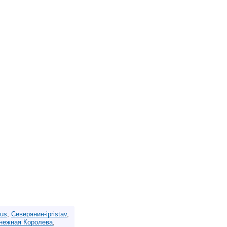
aus
,
Северянин-ipristav
,
нежная Королева
,