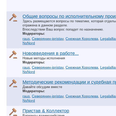
Общие вопросы по исполнительному прои
Здесь размещаются вопросы по тематике, которая отдель
отражена в данном разделе.
Впоследствии Ваш вопрос попадет по назначению.
Модераторы:
raus
,
Северянин-ipristav
,
Снежная Королева
,
Legalalli
NsNord
Нововведения в работе...
Новые методы исполнения
Модераторы:
raus
,
Северянин-ipristav
,
Снежная Королева
,
Legalalli
NsNord
Методические рекомендации и судебная п
Давайте обсудим вместе
Модераторы:
raus
,
Северянин-ipristav
,
Снежная Королева
,
Legalalli
NsNord
Пристав & Коллектор
Варианты взаимодействия