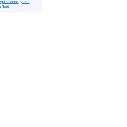
egalalliance
,
yuma
,
sNord