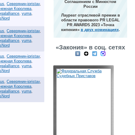
Соглашением с Минюстом
aus
,
Северянин-ipristav
,
России
нежная Королева
,
egalalliance
,
yuma
,
Лауреат отраслевой премии в
sNord
области правового PR LEGAL
PR AWARDS 2023 «Точка
кипения»
в двух номинациях
.
aus
,
Северянин-ipristav
,
нежная Королева
,
egalalliance
,
yuma
,
sNord
«Закония» в соц. сетях
aus
,
Северянин-ipristav
,
нежная Королева
,
egalalliance
,
yuma
,
sNord
aus
,
Северянин-ipristav
,
нежная Королева
,
egalalliance
,
yuma
,
sNord