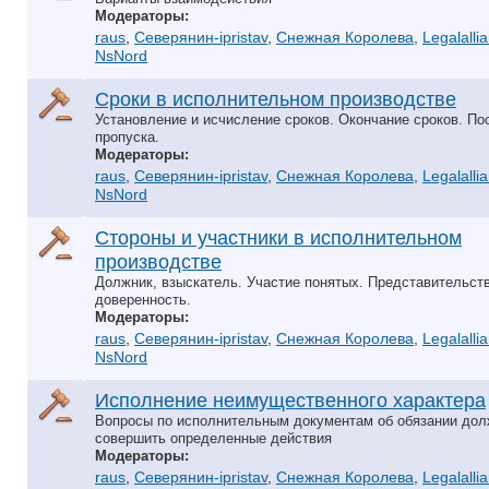
Модераторы:
raus
,
Северянин-ipristav
,
Снежная Королева
,
Legalalli
NsNord
Сроки в исполнительном производстве
Установление и исчисление сроков. Окончание сроков. По
пропуска.
Модераторы:
raus
,
Северянин-ipristav
,
Снежная Королева
,
Legalalli
NsNord
Стороны и участники в исполнительном
производстве
Должник, взыскатель. Участие понятых. Представительств
доверенность.
Модераторы:
raus
,
Северянин-ipristav
,
Снежная Королева
,
Legalalli
NsNord
Исполнение неимущественного характера
Вопросы по исполнительным документам об обязании дол
совершить определенные действия
Модераторы:
raus
,
Северянин-ipristav
,
Снежная Королева
,
Legalalli