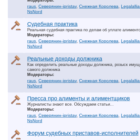
Модераторы:
raus
,
Северянин-ipristav
,
Снежная Королева
,
Legalalli
NsNord
Судебная практика
Реальная судебная практика по делам об уплате алимент
Модераторы:
raus
,
Северянин-ipristav
,
Снежная Королева
,
Legalalli
NsNord
Реальные доходы должника
Как определить реальные доходы должника, розыск имущ
самого должника
Модераторы:
raus
,
Северянин-ipristav
,
Снежная Королева
,
Legalalli
NsNord
Пресса про алименты и алиментщиков
Журналисты знают все. Обсуждаем статьи...
Модераторы:
raus
,
Северянин-ipristav
,
Снежная Королева
,
Legalalli
NsNord
Форум судебных приставов-исполнителей