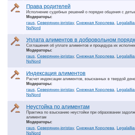
Права родителей
Исполнение судебных решений о порядке общения с деть
Модераторы:
raus
,
Северянин-ipristav
,
Снежная Королева
,
Legalalli
NsNord
Уплата алиментов в добровольном поряд
Соглашения об уплате алиментов и процедура их исполне
Модераторы:
raus
,
Северянин-ipristav
,
Снежная Королева
,
Legalalli
NsNord
Индексация алиментов
Расчет индексации алиментов, взысканных в твердой де
Модераторы:
raus
,
Северянин-ipristav
,
Снежная Королева
,
Legalalli
NsNord
Неустойка по алиментам
Практика по взысканию неустойки при образовании задол
алиментам
Модераторы:
raus
,
Северянин-ipristav
,
Снежная Королева
,
Legalalli
NsNord