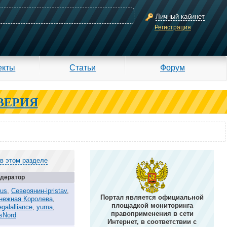
Личный кабинет
Регистрация
екты
Статьи
Форум
ВЕРИЯ
 в этом разделе
дератор
aus
,
Северянин-ipristav
,
Портал является официальной
нежная Королева
,
площадкой мониторинга
egalalliance
,
yuma
,
правоприменения в сети
sNord
Интернет, в соответствии с