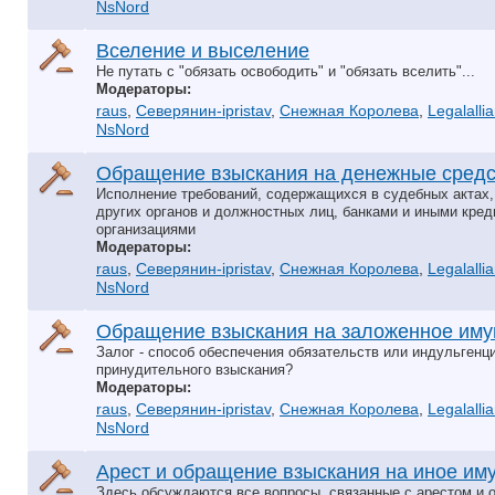
NsNord
Вселение и выселение
Не путать с "обязать освободить" и "обязать вселить"...
Модераторы:
raus
,
Северянин-ipristav
,
Снежная Королева
,
Legalalli
NsNord
Обращение взыскания на денежные средс
Исполнение требований, содержащихся в судебных актах,
других органов и должностных лиц, банками и иными кре
организациями
Модераторы:
raus
,
Северянин-ipristav
,
Снежная Королева
,
Legalalli
NsNord
Обращение взыскания на заложенное им
Залог - способ обеспечения обязательств или индульгенци
принудительного взыскания?
Модераторы:
raus
,
Северянин-ipristav
,
Снежная Королева
,
Legalalli
NsNord
Арест и обращение взыскания на иное им
Здесь обсуждаются все вопросы, связанные с арестом и