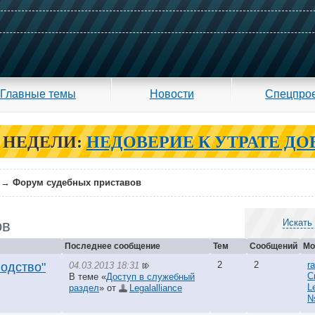
Главные темы
Новости
Спецпро
 НЕДЕЛИ:
НЕДОВЕРИЕ К УТРАТЕ ДО
→
Форум судебных приставов
ов
Искать
Последнее сообщение
Тем
Сообщений
Мо
2
2
r
04.03.2013 18:31
одство"
С
В теме «
Доступ в служебный
L
раздел
» от
Legalalliance
N