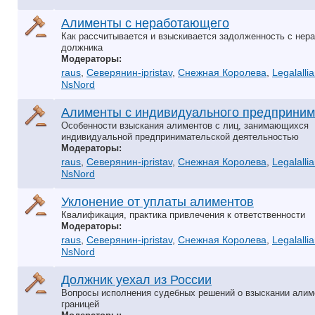
Алименты с неработающего
Как рассчитывается и взыскивается задолженность с нер
должника
Модераторы:
raus
,
Северянин-ipristav
,
Снежная Королева
,
Legalalli
NsNord
Алименты с индивидуального предприним
Особенности взыскания алиментов с лиц, занимающихся
индивидуальной предпринимательской деятельностью
Модераторы:
raus
,
Северянин-ipristav
,
Снежная Королева
,
Legalalli
NsNord
Уклонение от уплаты алиментов
Квалификация, практика привлечения к ответственности
Модераторы:
raus
,
Северянин-ipristav
,
Снежная Королева
,
Legalalli
NsNord
Должник уехал из России
Вопросы исполнения судебных решений о взыскании алим
границей