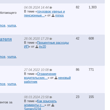
82
1,303
04.09.2024 14:44
В теме «
трудовое увечье и
аботающего
пенсионные...
» от
minos
ance
,
yuma
,
42
608
28.06.2020 17:29
ателя
В теме «
Процентные расходы
ИП
» от
tiv20
ance
,
yuma
,
86
771
27.04.2022 10:08
В теме «
Ограничение
водительских...
» от
неновый
работник
ance
,
yuma
,
23
155
08.03.2024 23:58
В теме «
Как взыскать
ентов за
алименты с...
» от
Sergey0234