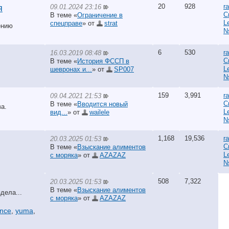
20
928
r
09.01.2024 23:16
я
С
В теме «
Ограничение в
L
спецправе
» от
strat
ению
N
6
530
r
16.03.2019 08:48
С
В теме «
История ФССП в
L
шевронах и...
» от
SP007
N
159
3,991
r
09.04.2021 21:53
С
В теме «
Вводится новый
а.
L
вид...
» от
wailele
N
1,168
19,536
r
20.03.2025 01:53
С
В теме «
Взыскание алиментов
L
с моряка
» от
AZAZAZ
N
508
7,322
20.03.2025 01:53
В теме «
Взыскание алиментов
дела...
с моряка
» от
AZAZAZ
ance
,
yuma
,