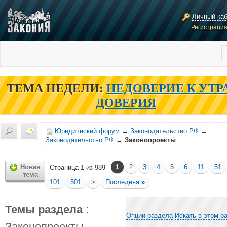
Личный ка
Регистраци
ТЕМА НЕДЕЛИ:
НЕДОВЕРИЕ К УТР
ДОВЕРИЯ
Юридический форум
→
Законодательство РФ
→
Законодательство РФ
→
Законопроекты
Новая
1
2
3
4
5
6
11
51
Страница 1 из 989
тема
101
501
>
Последняя
»
Темы раздела
:
Опции раздела
Искать в этом р
Законопроекты