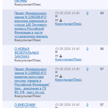
системы
КонсультантПлюс
Проект Федерального
03.08.2026 14:40
0
84
закона N 1295338-8"О
от
внесении изменения в
КонсультантПлюс
статью 145 Трудового
кодекса Российской
Федерации в части
установления предель
КонсультантПлюс
О НОВЫХ
03.08.2026 14:40
0
86
ФЕДЕРАЛЬНЫХ
от
ЗАКОНАХ
КонсультантПлюс
КонсультантПлюс
Проект Федерального
03.08.2026 14:40
0
87
закона N 1298582-8"О
от
развитии индустрии
КонсультантПлюс
детских товаров в
Российской Федерации"
(ред., внесенная в ГД
ФС РФ, текст по сос
КонсультантПлюс
О ВНЕСЕНИИ
03.08.2026 14:40
0
87