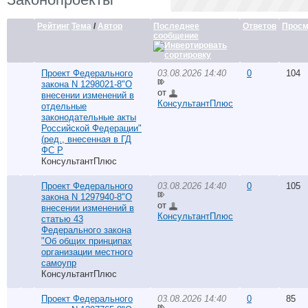
Рейтинг
Тема
/
Автор
Последнее
Ответов
Просм
сообщение
Проект Федерального
03.08.2026 14:40
0
104
закона N 1298021-8"О
от
внесении изменений в
КонсультантПлюс
отдельные
законодательные акты
Российской Федерации"
(ред., внесенная в ГД
ФС Р
КонсультантПлюс
Проект Федерального
03.08.2026 14:40
0
105
закона N 1297940-8"О
от
внесении изменений в
КонсультантПлюс
статью 43
Федерального закона
"Об общих принципах
организации местного
самоупр
КонсультантПлюс
Проект Федерального
03.08.2026 14:40
0
85