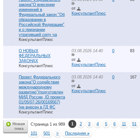
закона"О внесении
от
изменений в
КонсультантПлюс
Федеральный закон "Об
образовании в
Российской Федерации"
и о признании
утратившей силу ча
КонсультантПлюс
О НОВЫХ
03.08.2026 14:40
0
83
ФЕДЕРАЛЬНЫХ
от
ЗАКОНАХ
КонсультантПлюс
КонсультантПлюс
Проект Федерального
03.08.2026 14:40
0
167
закона"О содействии
от
международному
КонсультантПлюс
развитию"(подготовлен
МИД России, ID проекта
01/05/07-26/00169567)
(не внесен в ГД ФС
КонсультантПлюс
Новая
1
2
3
4
5
6
11
51
Страница 1 из 989
тема
101
501
>
Последняя
»