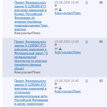
Проект Федерального
03.08.2026 14:40
0
86
закона N 1296380-8"О
от
внесении изменений в
КонсультантПлюс
Кодекс Российской
Федерации об
административных
правонарушениях"(ред.,
внесенн
КонсультантПлюс
Проект Федерального
03.08.2026 14:40
0
86
закона N 1295967-8"О
от
внесении изменения в
КонсультантПлюс
Федеральный закон "О
промышленной
безопасности опасных
производственных
объект
КонсультантПлюс
Проект Федерального
03.08.2026 14:40
0
83
закона N 1295484-8"О
от
внесении изменений в
КонсультантПлюс
отдельные
законодательные акты
Российской Федерации
в целях укрепления