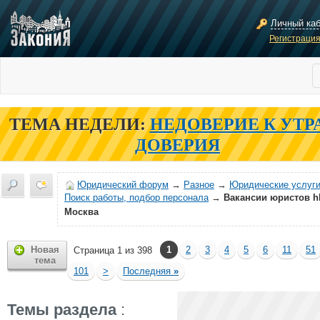
Личный ка
Регистраци
ТЕМА НЕДЕЛИ:
НЕДОВЕРИЕ К УТР
ДОВЕРИЯ
Юридический форум
→
Разное
→
Юридические услуги
Поиск работы, подбор персонала
→
Вакансии юристов hh
Москва
Новая
1
2
3
4
5
6
11
51
Страница 1 из 398
тема
101
>
Последняя
»
Темы раздела
: