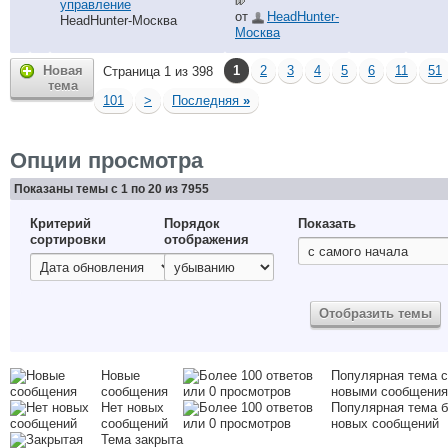
управление
от
HeadHunter-
HeadHunter-Москва
Москва
Новая
1
2
3
4
5
6
11
51
Страница 1 из 398
тема
101
>
Последняя
»
Опции просмотра
Показаны темы с 1 по 20 из 7955
Критерий
Порядок
Показать
сортировки
отображения
Новые
Популярная тема с
сообщения
новыми сообщени
Нет новых
Популярная тема б
сообщений
новых сообщений
Тема закрыта