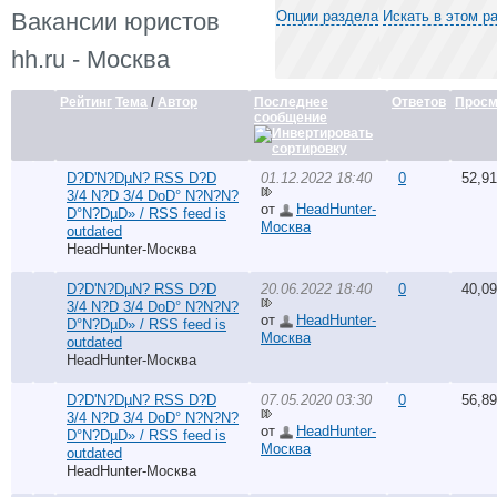
Вакансии юристов
Опции раздела
Искать в этом р
hh.ru - Москва
Рейтинг
Тема
/
Автор
Последнее
Ответов
Просм
сообщение
D?D'N?DµN? RSS D?D
01.12.2022 18:40
0
52,9
3/4 N?D 3/4 DoD° N?N?N?
от
HeadHunter-
D°N?DµD» / RSS feed is
Москва
outdated
HeadHunter-Москва
D?D'N?DµN? RSS D?D
20.06.2022 18:40
0
40,0
3/4 N?D 3/4 DoD° N?N?N?
от
HeadHunter-
D°N?DµD» / RSS feed is
Москва
outdated
HeadHunter-Москва
D?D'N?DµN? RSS D?D
07.05.2020 03:30
0
56,8
3/4 N?D 3/4 DoD° N?N?N?
от
HeadHunter-
D°N?DµD» / RSS feed is
Москва
outdated
HeadHunter-Москва