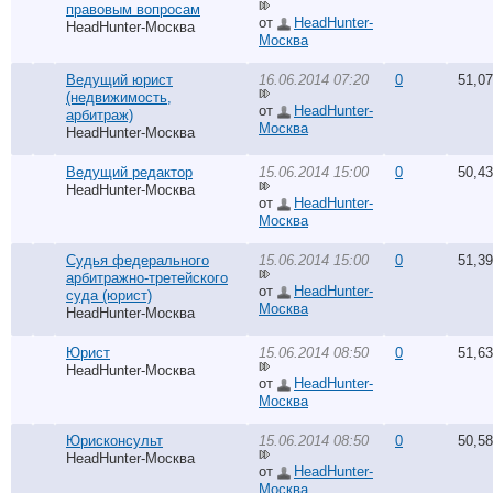
правовым вопросам
от
HeadHunter-
HeadHunter-Москва
Москва
Ведущий юрист
16.06.2014 07:20
0
51,0
(недвижимость,
от
HeadHunter-
арбитраж)
Москва
HeadHunter-Москва
Ведущий редактор
15.06.2014 15:00
0
50,4
HeadHunter-Москва
от
HeadHunter-
Москва
Судья федерального
15.06.2014 15:00
0
51,3
арбитражно-третейского
от
HeadHunter-
суда (юрист)
Москва
HeadHunter-Москва
Юрист
15.06.2014 08:50
0
51,6
HeadHunter-Москва
от
HeadHunter-
Москва
Юрисконсульт
15.06.2014 08:50
0
50,5
HeadHunter-Москва
от
HeadHunter-
Москва