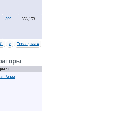
369
356,153
01
>
Последняя
»
раторы
ры : 1
из Ривии