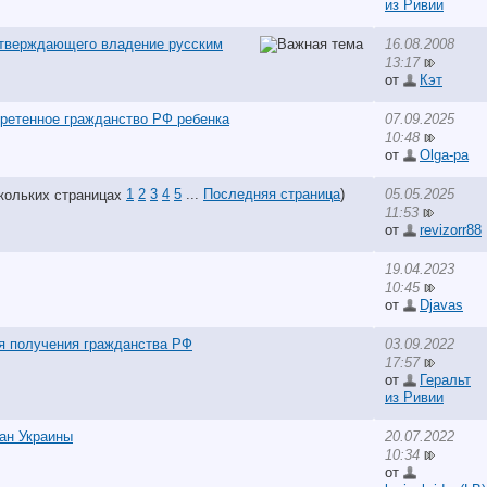
из Ривии
тверждающего владение русским
16.08.2008
13:17
от
Кэт
бретенное гражданство РФ ребенка
07.09.2025
10:48
от
Olga-pa
1
2
3
4
5
...
Последняя страница
)
05.05.2025
11:53
от
revizorr88
19.04.2023
10:45
от
Djavas
я получения гражданства РФ
03.09.2022
17:57
от
Геральт
из Ривии
ан Украины
20.07.2022
10:34
от