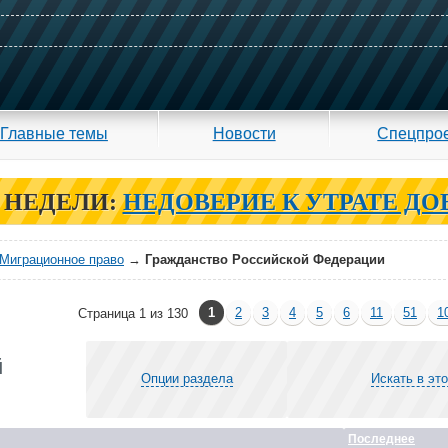
Главные темы
Новости
Спецпро
 НЕДЕЛИ:
НЕДОВЕРИЕ К УТРАТЕ ДО
Миграционное право
→
Гражданство Российской Федерации
1
2
3
4
5
6
11
51
1
Страница 1 из 130
й
Опции раздела
Искать в эт
Последнее