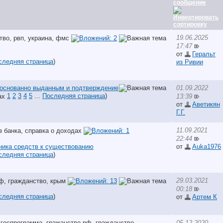
сообщение
19.06.2025
17:47
от
Геральт
следняя страница
)
из Ривии
боснованно выданным и подтверждение
01.09.2022
1
2
3
4
5
...
Последняя страница
)
13:39
от
Аветикян
Г.Г.
11.09.2021
22:44
ника средств к существованию
от
Auka1976
следняя страница
)
29.03.2021
00:18
следняя страница
)
от
Артем К
05.12.2020