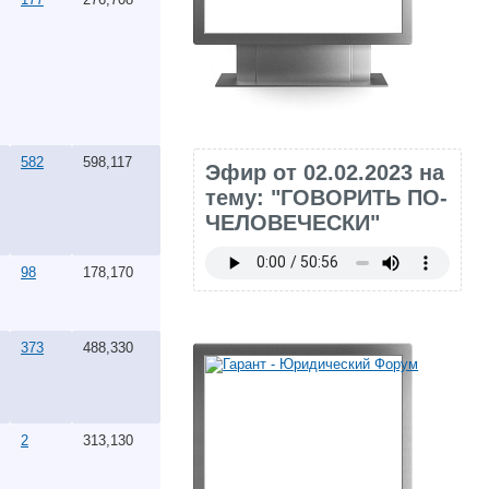
582
598,117
Эфир от 02.02.2023 на
тему: "ГОВОРИТЬ ПО-
ЧЕЛОВЕЧЕСКИ"
98
178,170
373
488,330
2
313,130