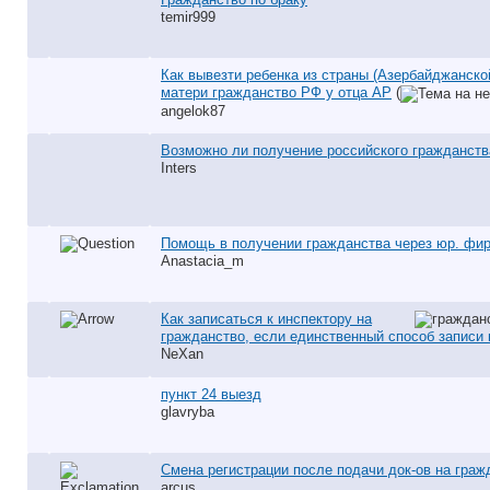
temir999
Как вывезти ребенка из страны (Азербайджанско
матери гражданство РФ у отца АР
(
angelok87
Возможно ли получение российского гражданст
Inters
Помощь в получении гражданства через юр. фир
Anastacia_m
Как записаться к инспектору на
гражданство, если единственный способ записи 
NeXan
пункт 24 выезд
glavryba
Смена регистрации после подачи док-ов на граж
arcus