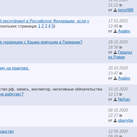
21:22
от
temir999
й республики) в Российскую Федерацию, если у
17.01.2021
1
2
3
4
5
)
12:49
от
Agalex
ва украинцем с Крыма живущим в Германии?
28.10.2020
18:36
от
Геральт
из Ривии
му на практике.
20.10.2020
13:47
от
Agalex
10.10.2020
не работает?
12:13
от
NeXan
09.10.2020
22:27
от
glavryba
данство
12.09.2020
09:49