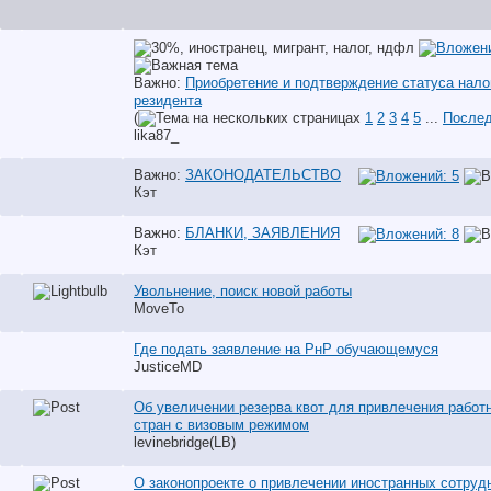
Важно:
Приобретение и подтверждение статуса нало
резидента
(
1
2
3
4
5
...
Послед
lika87_
Важно:
ЗАКОНОДАТЕЛЬСТВО
Кэт
Важно:
БЛАНКИ, ЗАЯВЛЕНИЯ
Кэт
Увольнение, поиск новой работы
MoveTo
Где подать заявление на РнР обучающемуся
JusticeMD
Об увеличении резерва квот для привлечения работн
стран с визовым режимом
levinebridge(LB)
О законопроекте о привлечении иностранных сотруд