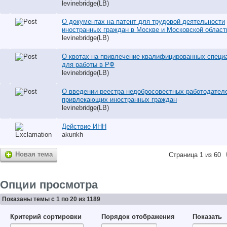
levinebridge(LB)
О документах на патент для трудовой деятельности
иностранных граждан в Москве и Московской област
levinebridge(LB)
О квотах на привлечение квалифицированных специ
для работы в РФ
levinebridge(LB)
О введении реестра недобросовестных работодател
привлекающих иностранных граждан
levinebridge(LB)
Действие ИНН
akurikh
Новая тема
Страница 1 из 60
Опции просмотра
Показаны темы с 1 по 20 из 1189
Критерий сортировки
Порядок отображения
Показать