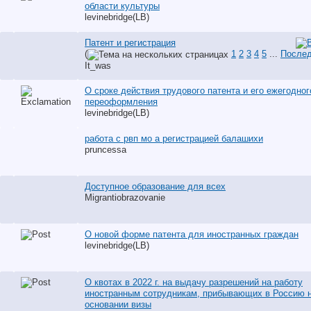
области культуры
levinebridge(LB)
Патент и регистрация
(
1
2
3
4
5
...
Послед
It_was
О сроке действия трудового патента и его ежегодног
переоформления
levinebridge(LB)
работа с рвп мо а регистрацией балашихи
pruncessa
Доступное образование для всех
Migrantiobrazovanie
О новой форме патента для иностранных граждан
levinebridge(LB)
О квотах в 2022 г. на выдачу разрешений на работу
иностранным сотрудникам, прибывающих в Россию 
основании визы