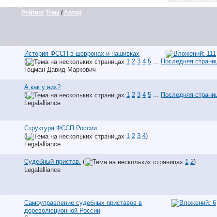
Рейтинг
Тема
/
Автор
История ФССП в шевронах и нашивках
(
1
2
3
4
5
...
Последняя страни
Гоцман Давид Маркович
А как у них?
(
1
2
3
4
5
...
Последняя страни
Legalalliance
Структура ФССП России
(
1
2
3
4
)
Legalalliance
Судебный пристав.
(
1
2
)
Legalalliance
Самоуправление судебных приставов в
дореволюционной России