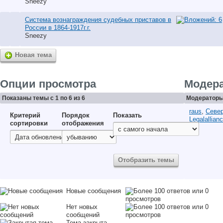
Sneezy
Система вознаграждения судебных приставов в
России в 1864-1917г.г.
Sneezy
Новая тема
Опции просмотра
Модер
Показаны темы с 1 по 6 из 6
Модераторы 
raus
,
Север
Критерий
Порядок
Показать
Legalallian
сортировки
отображения
Новые сообщения
Нет новых
сообщений
Тема закрыта