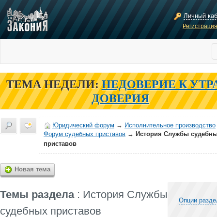
Личный ка
Регистраци
ТЕМА НЕДЕЛИ:
НЕДОВЕРИЕ К УТР
ДОВЕРИЯ
Юридический форум
→
Исполнительное производство
Форум судебных приставов
→
История Службы судебн
приставов
Новая тема
Темы раздела
: История Службы
Опции разде
судебных приставов