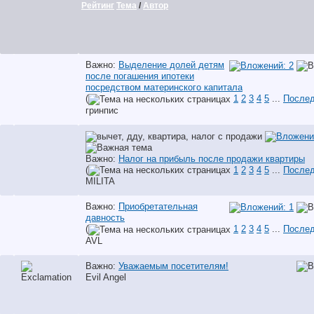
Рейтинг
Тема
/
Автор
Важно:
Выделение долей детям
после погашения ипотеки
посредством материнского капитала
(
1
2
3
4
5
...
Послед
гринпис
Важно:
Налог на прибыль после продажи квартиры
(
1
2
3
4
5
...
Послед
MILITA
Важно:
Приобретательная
давность
(
1
2
3
4
5
...
Послед
AVL
Важно:
Уважаемым посетителям!
Evil Angel