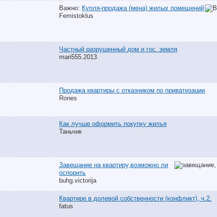
Важно:
Купля-продажа (мена) жилых помещений
Femistoklus
Частный разрушенный дом и гос. земля
mari555.2013
Продажа квартиры с отказником по приватизации
Rones
Как лучше оформить покупку жилья
Таньчик
Завещание на квартиру,возможно ли
оспорить
buhg.victorija
Квартире в долевой собственности (конфликт), ч.2.
fatus