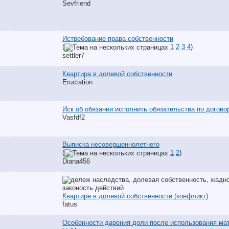
Sevfriend
Истребование права собственности
(
1
2
3
4
)
settler7
Квартира в долевой собственности
Eructation
Иск об обязании исполнить обязательства по догово
Vasfdf2
Выписка несовершеннолетнего
(
1
2
)
Diana456
Квартире в долевой собственности (конфликт)
fatus
Особенности дарения доли после использования ма