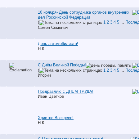
10 ноября- День сотрудника органов внутренних
дел Российской Федерации
(
1
2
3
4
5
...
Послед
Семен Семеныч
День автомобилиста!
Н.К.
С Днём Великой Победы!
(
1
2
3
4
5
...
Послед
Игорич
Поздравляю с ДНЕМ ТРУДА!
Иван Цветков
Христос Воскресе!
Н.К.