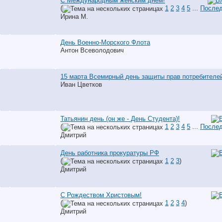
С Международным женским днем!
(
1
2
3
4
5
...
Послед
Ирина М.
День Военно-Морского Флота
Антон Всеволодович
15 марта Всемирный день защиты прав потребителе
Иван Цветков
Татьянин день (он же - День Студента)!
(
1
2
3
4
5
...
Послед
Дмитрий
День работника прокуратуры РФ
(
1
2
3
)
Дмитрий
С Рождеством Христовым!
(
1
2
3
4
)
Дмитрий