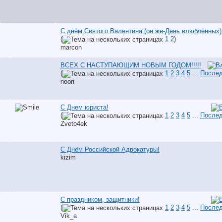
С днём Святого Валентина (он же-День влюблённых)
(
1
2
)
marcon
ВСЕХ С НАСТУПАЮЩИМ НОВЫМ ГОДОМ!!!!!
(
1
2
3
4
5
...
Послед
noori
С Днем юриста!
(
1
2
3
4
5
...
Послед
Zveto4ek
С Днём Российской Адвокатуры!
kizim
С праздником, защитники!
(
1
2
3
4
5
...
Послед
Vik_a