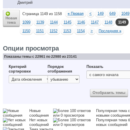
Дмитрий
«
Первая
<
149
649
1049
Страница 1149 из 1158
Новая
1099
1139
1144
1145
1146
1147
1148
1149
тема
1150
1151
1152
1153
1154
>
Последняя
»
Опции просмотра
Показаны темы с 22961 по 22980 из 23141
Критерий
Порядок
Показать
сортировки
отображения
Новые
Популярная тема с
сообщения
новыми сообщени
Нет новых
Популярная тема б
сообщений
новых сообщений
Тема закрыта