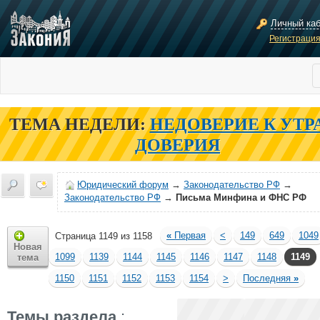
Личный ка
Регистраци
ТЕМА НЕДЕЛИ:
НЕДОВЕРИЕ К УТР
ДОВЕРИЯ
Юридический форум
→
Законодательство РФ
→
Законодательство РФ
→
Письма Минфина и ФНС РФ
«
Первая
<
149
649
1049
Страница 1149 из 1158
Новая
1099
1139
1144
1145
1146
1147
1148
1149
тема
1150
1151
1152
1153
1154
>
Последняя
»
Темы раздела
: